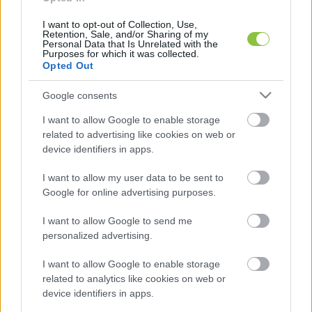
játszanak idegenben, szeptember 10-én 
I want to opt-out of Collection, Use,
pedig a bosnyákokat fogadják hazai pályán.
Retention, Sale, and/or Sharing of my
Personal Data that Is Unrelated with the
Purposes for which it was collected.
Opted Out
Nikitscher mellett még három újonccal bővült a 
Google consents
nemzeti csapat kerete, először került be 
Yaakobishvili Antal, Gergényi Bence és Vas 
I want to allow Google to enable storage
related to advertising like cookies on web or
Gábor is. Kimaradókból sincs hiány azonban: 
device identifiers in apps.
nem kis meglepetésre nem kapott meghívót 
Szalai Attila, Lang Ádám, Szappanos Péter, Fiola 
I want to allow my user data to be sent to
Google for online advertising purposes.
Attila, Kleinheisler László és Styles Callum sem.
I want to allow Google to send me
personalized advertising.
I want to allow Google to enable storage
related to analytics like cookies on web or
device identifiers in apps.