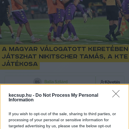
A magyar válogatott keretében
játszhat Nikitscher Tamás, a KTE
játékosa
Balla Szilárd
Követés
B
S
1
perc
kecsup.hu -
Do Not Process My Personal
Information
If you wish to opt-out of the sale, sharing to third parties, or
A Kecskeméti TE középpályása, Nikitscher 
processing of your personal or sensitive information for
Tamás a szezon eleji pazar fomájának 
targeted advertising by us, please use the below opt-out