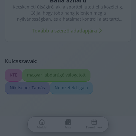
Balla
Szilárd
Kecskeméti újságíró, aki a sporttól jutott el a közéletig.
Célja, hogy több hang jelenjen meg a
nyilvánosságban, és a hatalmat kontroll alatt tartó
újságírás erősödjön. A város ügyeit szenvedéllyel és
Tovább a szerző adatlapjára
kritikus szemmel követi.
Kulcsszavak:
KTE
magyar labdarúgó válogatott
Nikitscher Tamás
Nemzetek Ligája
Főoldal
Friss
Események