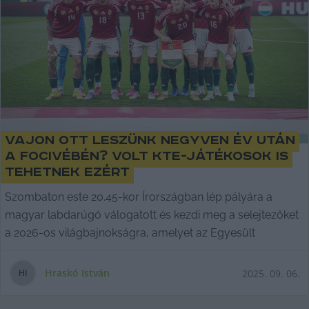
Vajon ott leszünk negyven év után
a focivébén? Volt KTE-játékosok is
tehetnek ezért
Szombaton este 20.45-kor Írországban lép pályára a
magyar labdarúgó válogatott és kezdi meg a selejtezőket
a 2026-os világbajnokságra, amelyet az Egyesült
Hraskó István
2025. 09. 06.
H
I