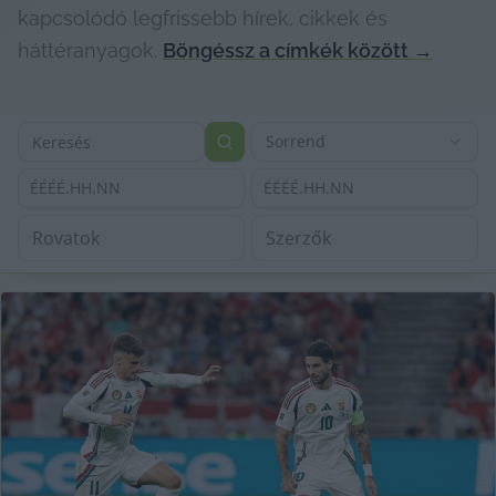
kapcsolódó legfrissebb hírek, cikkek és
háttéranyagok.
Böngéssz a címkék között
→
Sorrend
ÉÉÉÉ.HH.NN
ÉÉÉÉ.HH.NN