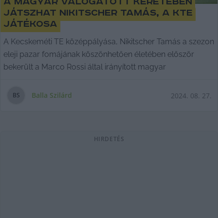
A magyar válogatott keretében
játszhat Nikitscher Tamás, a KTE
játékosa
A Kecskeméti TE középpályása, Nikitscher Tamás a szezon
eleji pazar fomájának köszönhetően életében először
bekerült a Marco Rossi által irányított magyar
Balla Szilárd
2024. 08. 27.
B
S
HIRDETÉS