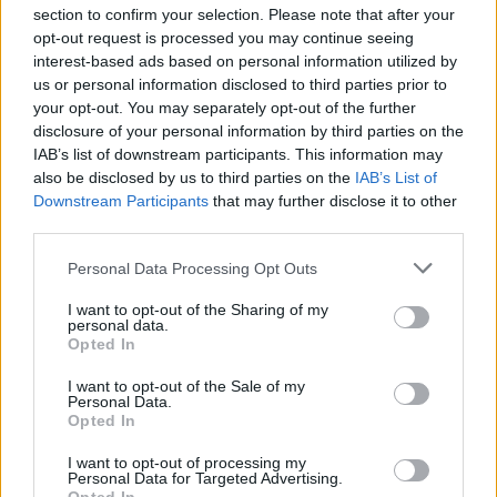
section to confirm your selection. Please note that after your
opt-out request is processed you may continue seeing
interest-based ads based on personal information utilized by
us or personal information disclosed to third parties prior to
your opt-out. You may separately opt-out of the further
disclosure of your personal information by third parties on the
IAB’s list of downstream participants. This information may
also be disclosed by us to third parties on the
IAB’s List of
Downstream Participants
that may further disclose it to other
third parties.
Please note that this website/app uses one or more Google
Personal Data Processing Opt Outs
services and may gather and store information including but
not limited to your visit or usage behaviour. You may click to
I want to opt-out of the Sharing of my
Nikitscher Tamás: Gyerekkori álmom
personal data.
grant or deny consent to Google and its third-party tags to
Opted In
vált valóra, ez leírhatatlan érzés!
use your data for below specified purposes in below Google
consent section.
I want to opt-out of the Sale of my
Szeptember 10-én, kedden este a Puskás Arénában a
Personal Data.
magyar labdarúgó-válogatott 0–0-s döntetlent játszott a
Opted In
Nemzetek Ligájában Bosznia-Hercegovinával. A
I want to opt-out of processing my
Personal Data for Targeted Advertising.