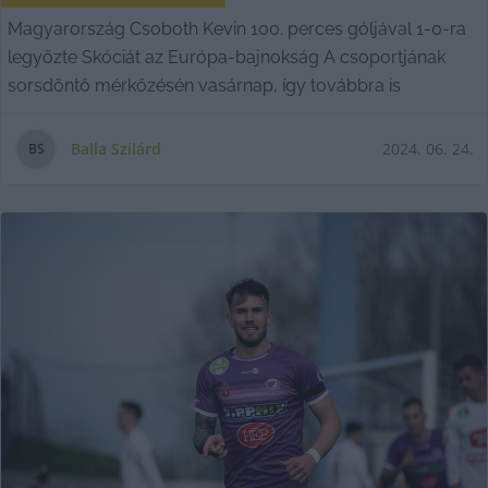
Magyarország Csoboth Kevin 100. perces góljával 1-0-ra
legyőzte Skóciát az Európa-bajnokság A csoportjának
sorsdöntő mérkőzésén vasárnap, így továbbra is
Balla Szilárd
2024. 06. 24.
B
S