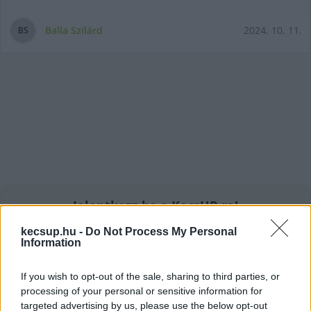
Balla Szilárd
2024. 10. 11.
B
S
Jelentkezz be a KecsUP-ra!
Lépj be a beszélgetéshez és hogy jobban megismerjük
kecsup.hu -
Do Not Process My Personal
egymást.
Information
BELÉPÉS
If you wish to opt-out of the sale, sharing to third parties, or
processing of your personal or sensitive information for
targeted advertising by us, please use the below opt-out