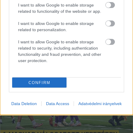
szombaton a 82. percben pályára is léphetett
I want to allow Google to enable storage
related to functionality of the website or app.
Németország ellen Düsseldorfban a Nemzetek Ligája
I want to allow Google to enable storage
Hraskó István
2024. 09. 08.
H
I
related to personalization.
I want to allow Google to enable storage
related to security, including authentication
functionality and fraud prevention, and other
user protection.
CONFIRM
Data Deletion
Data Access
Adatvédelmi irányelvek