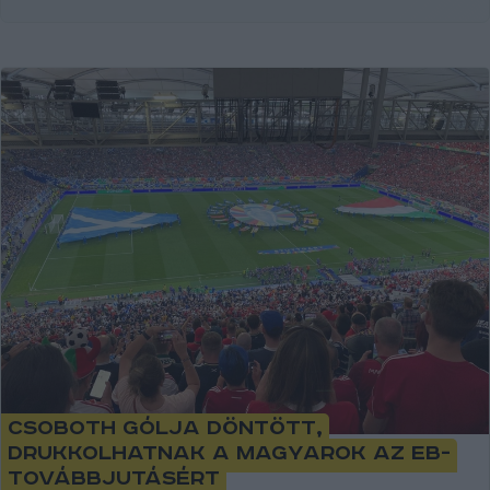
Csoboth gólja döntött,
drukkolhatnak a magyarok az Eb-
továbbjutásért