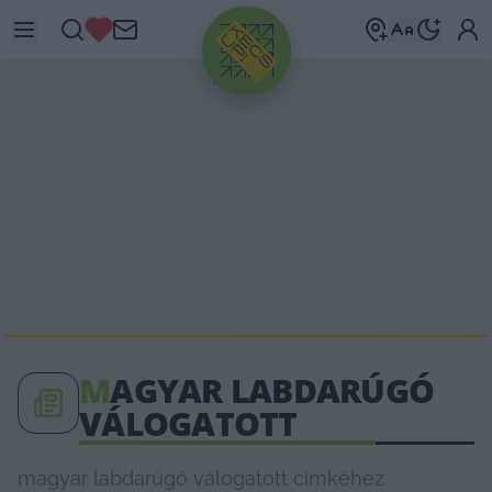
HIRDETÉS
M
AGYAR LABDARÚGÓ
VÁLOGATOTT
magyar labdarúgó válogatott címkéhez