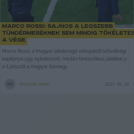
Marco Rossi: sajnos a legszebb
tündérmeséknek sem mindig tökélete
a vége
Marco Rossi, a magyar labdarúgó válogatott szövetségi
kapitánya úgy nyilatkozott, miután fantasztikus játékkal 2-
2-t játszott a magyar tizenegy
Glosszár Olivér
2021. 06. 24.
G
O