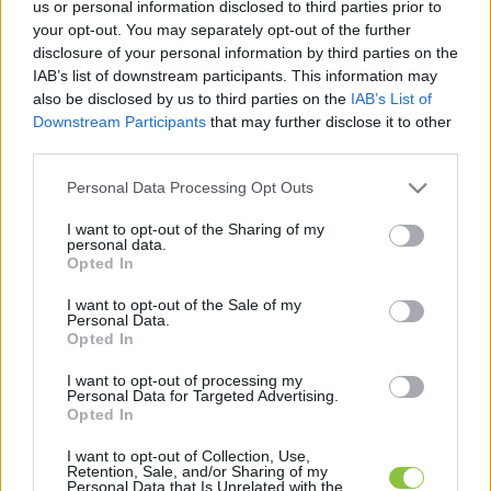
us or personal information disclosed to third parties prior to
szeptemberben több iskolában is kinevezett 
your opt-out. You may separately opt-out of the further
intézményvezető nélkül indul a tanév – 
írja a 
disclosure of your personal information by third parties on the
IAB’s list of downstream participants. This information may
Népszava
.
also be disclosed by us to third parties on the
IAB’s List of
Downstream Participants
that may further disclose it to other
Olyan intézményekben fordult ez elő 
third parties.
jellemzően, ahol az utóbbi években többször 
Please note that this website/app uses one or more Google
Personal Data Processing Opt Outs
volt valamilyen tiltakozás, például sztrájk vagy 
services and may gather and store information including but
not limited to your visit or usage behaviour. You may click to
I want to opt-out of the Sharing of my
polgári engedetlenségi akciók. Többek között 
personal data.
grant or deny consent to Google and its third-party tags to
ilyen a budapesti Kölcsey Ferenc Gimnázium, a 
Opted In
use your data for below specified purposes in below Google
kispesti Károlyi Mihály Magyar-Spanyol 
consent section.
I want to opt-out of the Sale of my
Personal Data.
Tannyelvű Gimnázium, a bicskei Csokonai Vitéz 
Opted In
Mihály Általános Iskola, vagy éppen a 
I want to opt-out of processing my
székesfehérvári Vasvári Pál Gimnázium.
Personal Data for Targeted Advertising.
Opted In
I want to opt-out of Collection, Use,
Retention, Sale, and/or Sharing of my
Personal Data that Is Unrelated with the