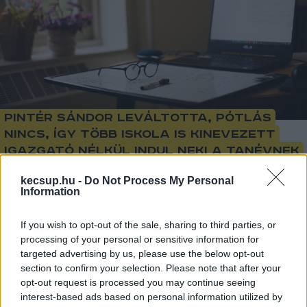
Pintér Sándor leváltotta, pótlás
nincs, így több iskola is kinevezett
igazgató nélkül indul neki a tanévnek
kecsup.hu -
Do Not Process My Personal
Information
1
perc
L
If you wish to opt-out of the sale, sharing to third parties, or
processing of your personal or sensitive information for
A tantestületek, a szülők és a diákok 
targeted advertising by us, please use the below opt-out
támogatását is élvező iskolaigazgatói pályázókat 
section to confirm your selection. Please note that after your
utasított vissza a Belügyminisztérium még a 
opt-out request is processed you may continue seeing
interest-based ads based on personal information utilized by
nyári szünet elején indoklás nélkül, ezért 