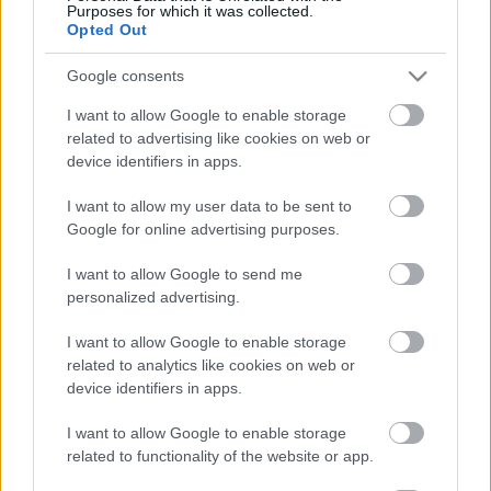
A tankerületi központok laphoz eljuttatott 
Purposes for which it was collected.
Opted Out
válaszai alapján kiderült, hogy ezekben az 
iskolákban azóta sem sikerült új igazgatókat 
Google consents
találni, így az iskolákat „helyettes” fogja vezetni 
I want to allow Google to enable storage
szeptembertől, „ideiglenesen”.
related to advertising like cookies on web or
device identifiers in apps.
I want to allow my user data to be sent to
Google for online advertising purposes.
I want to allow Google to send me
personalized advertising.
A Székesfehérvári Tankerületi Központ közlése 
I want to allow Google to enable storage
szerint új igazgatói pályázatot évente két 
related to analytics like cookies on web or
device identifiers in apps.
alkalommal, tavasszal és ősszel lehet benyújtani.
K
ECSUP SHORTS
Összes videó
I want to allow Google to enable storage
related to functionality of the website or app.