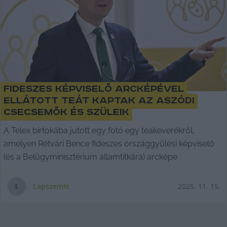
Fideszes képviselő arcképével
ellátott teát kaptak az aszódi
csecsemők és szüleik
A Telex birtokába jutott egy fotó egy teakeverékről,
amelyen Rétvári Bence fideszes országgyűlési képviselő
(és a Belügyminisztérium államtitkára) arcképe
Lapszemle
2025. 11. 15.
L