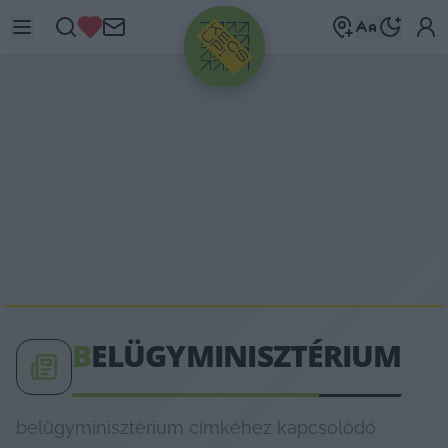
HIRDETÉS
B
ELÜGYMINISZTÉRIUM
belügyminisztérium címkéhez kapcsolódó