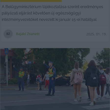
A Belügyminisztérium tájékoztatása szerint eredményes
pályázati eljárást követően új egészségügyi
intézményvezetőket nevezett ki január 15-ei hatállyal
Bajáki Zsanett
2025. 01. 19.
B
Z