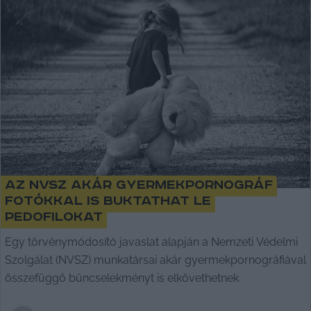
Az NVSZ akár gyermekpornográf
fotókkal is buktathat le
pedofilokat
Egy törvénymódosító javaslat alapján a Nemzeti Védelmi
Szolgálat (NVSZ) munkatársai akár gyermekpornográfiával
összefüggő bűncselekményt is elkövethetnek