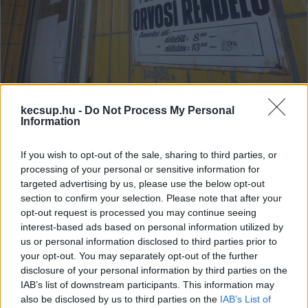
kecsup.hu -
Do Not Process My Personal
Digitális összeomlás – gyógyszer
Information
nélkül maradt betegek és akadozó
szolgáltatás az EESZT leállása
If you wish to opt-out of the sale, sharing to third parties, or
miatt
processing of your personal or sensitive information for
targeted advertising by us, please use the below opt-out
Péntek délután leállt Magyarországon az EESZT
section to confirm your selection. Please note that after your
(Elektronikus Egészségügyi Szolgáltatási Tér), emiatt a
opt-out request is processed you may continue seeing
gyógyszertárak nem tudtak e-receptek alapján kiadni
interest-based ads based on personal information utilized by
us or personal information disclosed to third parties prior to
your opt-out. You may separately opt-out of the further
Lapszemle
2025. 08. 12.
L
disclosure of your personal information by third parties on the
IAB’s list of downstream participants. This information may
also be disclosed by us to third parties on the
IAB’s List of