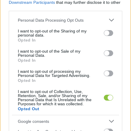
Downstream Participants
that may further disclose it to other
third parties.
Please note that this website/app uses one or more Google
Personal Data Processing Opt Outs
services and may gather and store information including but
not limited to your visit or usage behaviour. You may click to
I want to opt-out of the Sharing of my
personal data.
grant or deny consent to Google and its third-party tags to
Opted In
use your data for below specified purposes in below Google
consent section.
I want to opt-out of the Sale of my
Personal Data.
Opted In
I want to opt-out of processing my
Tüntetést szerveznek a
Personal Data for Targeted Advertising.
Opted In
Honvédkórház megmentésére
Kecskeméten
I want to opt-out of Collection, Use,
Retention, Sale, and/or Sharing of my
A Második Reformkor kecskeméti alapszervezete február
Personal Data that Is Unrelated with the
Purposes for which it was collected.
20-án tüntetést tart a Honvédkórház járóbeteg-ellátásának
Opted Out
megszüntetése ellen. A szervezők követelik
Google consents