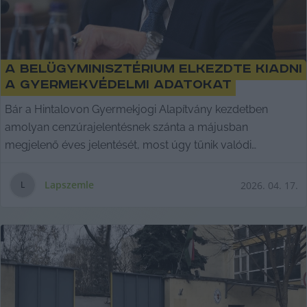
A Belügyminisztérium elkezdte kiadni
a gyermekvédelmi adatokat
Bár a Hintalovon Gyermekjogi Alapítvány kezdetben
amolyan cenzúrajelentésnek szánta a májusban
megjelenő éves jelentését, most úgy tűnik valódi
adatokkal
Lapszemle
2026. 04. 17.
L