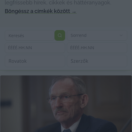
legfrissebb hírek, cikkek és háttéranyagok.
Böngéssz a címkék között
→
Sorrend
ÉÉÉÉ.HH.NN
ÉÉÉÉ.HH.NN