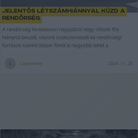
Jelentős létszámhiánnyal küzd a
rendőrség
A rendőrség hivatalosan nagyjából négy-ötezer fős
hiányról beszél, viszont szakszervezeti és rendőrségi
források szerint ötezer főnél is nagyobb lehet a
Lapszemle
2024. 11. 25.
L