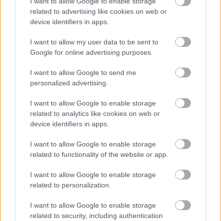
Balla Szilárd
2025. 02. 11.
B
S
I want to allow Google to enable storage
related to advertising like cookies on web or
device identifiers in apps.
I want to allow my user data to be sent to
Google for online advertising purposes.
I want to allow Google to send me
personalized advertising.
I want to allow Google to enable storage
related to analytics like cookies on web or
device identifiers in apps.
I want to allow Google to enable storage
related to functionality of the website or app.
Pintér kilistázta, hogy kiknek jár a
I want to allow Google to enable storage
speciális kórházi ellátás
related to personalization.
Ahogyan arról a HVG beszámol csütörtök este jelent meg
I want to allow Google to enable storage
Pintér Sándor belügyminiszter utasítása a Hivatalos
related to security, including authentication