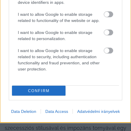
device identifiers in apps.
A 145 ezer lelket számláló 
Arad
 a romániai 
Bánság egyik legnagyobb városa, közel a 
I want to allow Google to enable storage
magyar határhoz. A város rengeteg hangulatos 
related to functionality of the website or app.
szűk utcája hamar elkápráztathatja az arrajárót, 
I want to allow Google to enable storage
kimagasló épületei egy letűnt korba repítik őt 
related to personalization.
vissza. Változatosságból sincs hiány, hiszen a 
I want to allow Google to enable storage
központba sétálva neoklasszicista és 
related to security, including authentication
szecessziós mellett barokk és eklektikus stílusú 
functionality and fraud prevention, and other
user protection.
épületek fogadnak, illetve a Maros festői partja 
sem elhanyagolható.
CONFIRM
A vajdasági 
Zenta
 nemcsak földrajzi fekvése 
miatt különleges, hanem szintén lenyűgöző 
építészete miatt is. Az egyik legkiemelkedőbb 
Data Deletion
Data Access
Adatvédelmi irányelvek
épület a Városháza, mely visszafogott 
szecessziós stílusával és impozáns tornyával egy 