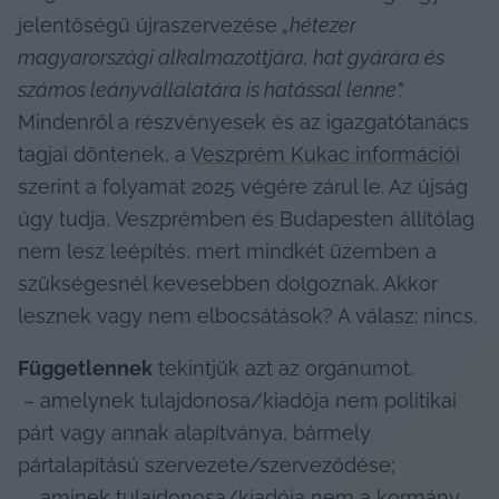
jelentőségű újraszervezése 
„hétezer 
magyarországi alkalmazottjára, hat gyárára és 
számos leányvállalatára is hatással lenne”.
Mindenről a részvényesek és az igazgatótanács 
tagjai döntenek, a 
Veszprém Kukac információi
szerint a folyamat 2025 végére zárul le. Az újság 
úgy tudja, Veszprémben és Budapesten állítólag 
nem lesz leépítés, mert mindkét üzemben a 
szükségesnél kevesebben dolgoznak. Akkor 
lesznek vagy nem elbocsátások? A válasz: nincs.
Függetlennek
 tekintjük azt az orgánumot,

 – amelynek tulajdonosa/kiadója nem politikai 
párt vagy annak alapítványa, bármely 
pártalapítású szervezete/szerveződése;

 – aminek tulajdonosa/kiadója nem a kormány, 