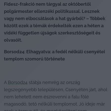
Fidesz-frakció nem tárgyal az októbertől 
polgármester ellenzéki politikussal. Lesznek 
vagy nem elbocsátások a hat gyárból? – Többek 
között ezek a témák érdekelték ezen a héten a 
vidéki független újságok szerkesztőségeit és 
olvasóit.
Borsod24: Elhagyatva: a fedél nélküli csenyétei 
templom szomorú története
A
 Borsod24
 stábja nemrég az ország 
legszegényebb településén, Csenyétén járt, ahol 
nem lehetett nem észrevenni a falu fölé 
magasodó, tető nélküli templomot. Jó ideje már 