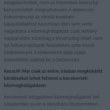
megjelenhettek, nem az interneten keresztül 
kényszerültek megnyilvánulni. A debreceni 
önkormányzat az elmúlt években 
tapasztaltakhoz hasonlóan idén sem verte 
nagydobra a közmeghallgatást: csak néhány 
nappal előre, kizárólag a törvényileg előírt, nem 
túl felhasználóbarát felületeken tette közzé 
hirdetményét. A történtekről 
több videó 
kíséretében számol be a Debreciner
.
KecsUP: Már csak az előre, írásban megküldött 
kérdéseket lehet feltenni a kecskeméti 
közmeghallgatáson
Kecskemét közgyűlése közmeghallgatást tart 
szeptember 12-én a Városháza Dísztermében, 