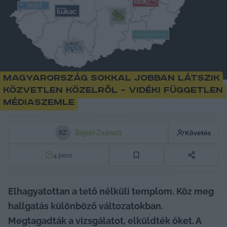
Magyarország sokkal jobban látszik
közvetlen közelről – vidéki független
médiaszemle
Bajáki Zsanett
Követés
B
Z
4
perc
Elhagyatottan a tető nélküli templom. Köz meg 
hallgatás különböző változatokban. 
Megtagadták a vizsgálatot, elküldték őket. 
A 