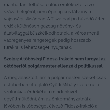
manhattani felhőkarcolóra emlékeztet a 20. 
század elejéről, nem épp tipikus látvány a 
vajdasági síkságban. A Tisza partján húzódó ártéri 
erdők különösen gazdag növény- és 
állatvilággal büszkélkedhetnek, a város menti 
vadregényes rengetegek pedig hosszabb 
túrákra is lehetőséget nyújtanak.
Szol24: A többségi Fidesz-frakció nem tárgyal az 
októbertől polgármester ellenzéki politikussal
A megválasztott, ám a polgármesteri széket csak 
októberben elfoglaló Györfi Mihály szeretne a 
szolnokiak érdekében mindenkivel 
együttműködni, ám az önkormányzatnál a 
jövőben is többséget élvező Fidesz-frakció a 