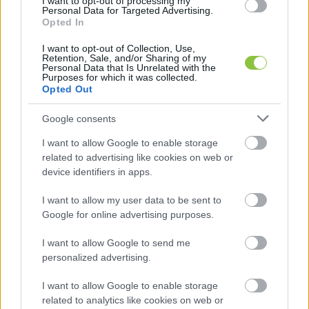
I want to opt-out of processing my
hétvégi kiruccanás Aradra, Zenta, a vajdasági 
Personal Data for Targeted Advertising.
Manhattan 
Opted In
I want to opt-out of Collection, Use,
A vajdasági 
Nagybecskerek
 ugyan nem egy 
Retention, Sale, and/or Sharing of my
Personal Data that Is Unrelated with the
tipikus kirándulóhely, nem is adja túl könnyen 
Purposes for which it was collected.
Opted Out
magát, de nem lehetetlen feladat megszeretni, 
hiszen gazdag történelme, kulturális öröksége 
Google consents
és sokszínű lakossága tartogat meglepetéseket. 
I want to allow Google to enable storage
Posztmodern és brutalista épületeivel például 
related to advertising like cookies on web or
device identifiers in apps.
egészen változatos oldalait láthatjuk meg a 
hagyományos régi házakon túl.
I want to allow my user data to be sent to
Google for online advertising purposes.
I want to allow Google to send me
personalized advertising.
I want to allow Google to enable storage
related to analytics like cookies on web or