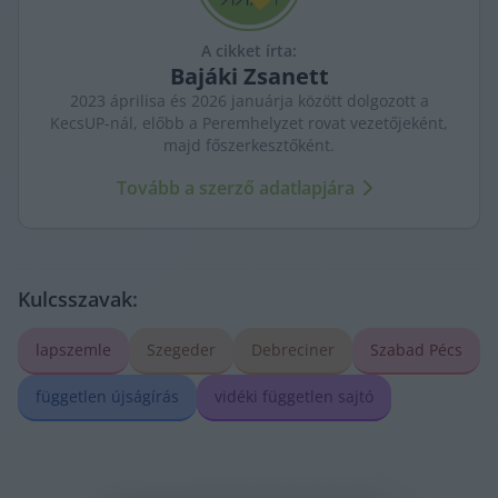
A cikket írta:
Bajáki
Zsanett
2023 áprilisa és 2026 januárja között dolgozott a
KecsUP-nál, előbb a Peremhelyzet rovat vezetőjeként,
majd főszerkesztőként.
Tovább a szerző adatlapjára
Kulcsszavak:
lapszemle
Szegeder
Debreciner
Szabad Pécs
független újságírás
vidéki független sajtó