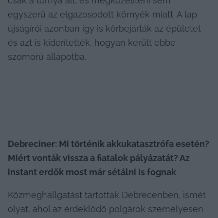
csak a tornya áll, és megközelíteni sem 
egyszerű az elgazosodott környék miatt. A lap 
újságírói azonban így is körbejárták az épületet 
és azt is kiderítették, hogyan került ebbe 
szomorú állapotba.
Debreciner: Mi történik akkukatasztrófa esetén? 
Miért vonták vissza a fiatalok pályázatát? Az 
instant erdők most már sétálni is fognak 
Közmeghallgatást tartottak Debrecenben, ismét 
olyat, ahol az érdeklődő polgárok személyesen 