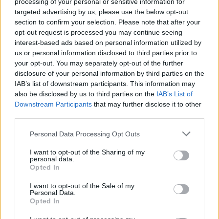
processing of your personal or sensitive information for
targeted advertising by us, please use the below opt-out
section to confirm your selection. Please note that after your
opt-out request is processed you may continue seeing
interest-based ads based on personal information utilized by
us or personal information disclosed to third parties prior to
Nyugat: 
„Minden nap sírok a gyerekek miatt, hogy 
your opt-out. You may separately opt-out of the further
disclosure of your personal information by third parties on the
mi lehet velük”
 – Kirúgtak 18 dolgozót a Vas 
IAB’s list of downstream participants. This information may
megyei gyermekotthonokból 
also be disclosed by us to third parties on the
IAB’s List of
Downstream Participants
that may further disclose it to other
Összesen 18 dolgozót küldtek el a Vas megyei 
third parties.
gyermekotthonokból, mert megtagadták a 
Please note that this website/app uses one or more Google
Personal Data Processing Opt Outs
kifogástalan életvitel vizsgálatot. Többen 
services and may gather and store information including but
not limited to your visit or usage behaviour. You may click to
I want to opt-out of the Sharing of my
megkeresték a 
Nyugat.hu szerkesztőségét
. Azt 
personal data.
grant or deny consent to Google and its third-party tags to
Opted In
mondják, a kötelező kérdőív épp a szakmaiságot 
use your data for below specified purposes in below Google
mellőzi.
consent section.
I want to opt-out of the Sale of my
Personal Data.
Opted In
Szegeder:
Városnézés Nagybecskereken, 