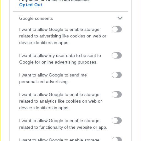
képzettség nélkül bárkinek kezelnie az 50-80 
Opted Out
milliós gépeket; komoly személyzet szükséges, 
Google consents
akik megfelelően működtetik a megújult 
I want to allow Google to enable storage
gépparkot.
related to advertising like cookies on web or
device identifiers in apps.
Dobos kiemelte azt is, hogy locsolóautója eddig 
nem volt a városnak, most már az is van, és a 
I want to allow my user data to be sent to
Google for online advertising purposes.
takarításhoz kisgépeket is használnak, azonban 
a városnak nem elsősorban kézi munkára van 
I want to allow Google to send me
personalized advertising.
szüksége, hanem a gépesített munkafolyamatok 
ellátását biztosító, megfelelő képességű 
I want to allow Google to enable storage
személyzetre.
related to analytics like cookies on web or
device identifiers in apps.
Szó esett a közgyűlésen arról is, hogy a lakosság 
I want to allow Google to enable storage
egyre inkább érzékelte: az önkormányzat már 
related to functionality of the website or app.
nem képes önerőből megoldani a feladatokat, 
I want to allow Google to enable storage