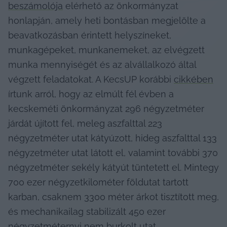
beszámolója
 elérhető az önkormányzat 
honlapján, amely heti bontásban megjelölte a 
beavatkozásban érintett helyszíneket, 
munkagépeket, munkanemeket, az elvégzett 
munka mennyiségét és az alvállalkozó által 
végzett feladatokat. A KecsUP korábbi 
cikkében
írtunk arról, hogy az elmúlt fél évben a 
kecskeméti önkormányzat 296 négyzetméter 
járdát újított fel, meleg aszfalttal 223 
négyzetméter utat kátyúzott, hideg aszfalttal 133 
négyzetméter utat látott el, valamint további 370 
négyzetméter sekély kátyút tüntetett el. Mintegy 
700 ezer négyzetkilométer földutat tartott 
karban, csaknem 3300 méter árkot tisztított meg, 
és mechanikailag stabilizált 450 ezer 
négyzetméternyi nem burkolt utat.