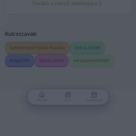
Tovább a szerző adatlapjára
Kulcsszavak:
Szemereyné Pataki Klaudia
Dobos József
közgyűlés
Sipos László
városüzemeltetés
Főoldal
Friss
Események