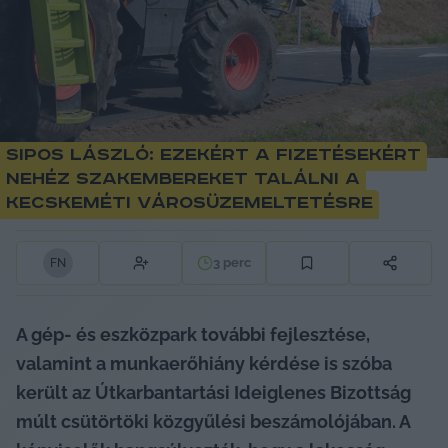
Sipos László: Ezekért a fizetésekért
nehéz szakembereket találni a
kecskeméti városüzemeltetésre
3
perc
F
N
A gép- és eszközpark további fejlesztése, 
valamint a munkaerőhiány kérdése is szóba 
került az Útkarbantartási Ideiglenes Bizottság 
múlt csütörtöki közgyűlési beszámolójában. A 