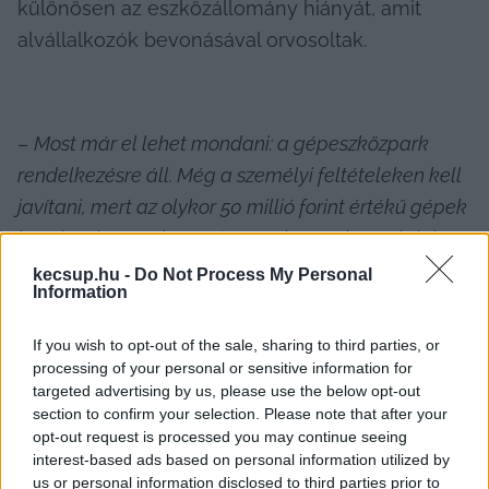
különösen az eszközállomány hiányát, amit 
alvállalkozók bevonásával orvosoltak.
– 
Most már el lehet mondani: a gépeszközpark 
rendelkezésre áll. Még a személyi feltételeken kell 
javítani, mert az olykor 50 millió forint értékű gépek 
kezeléséhez ezekért a fizetésekért nehéz találni
megfelelő képesítésű szakembereket 
– fejtette ki 
kecsup.hu -
Do Not Process My Personal
Information
a fideszes politikus.
If you wish to opt-out of the sale, sharing to third parties, or
processing of your personal or sensitive information for
targeted advertising by us, please use the below opt-out
section to confirm your selection. Please note that after your
opt-out request is processed you may continue seeing
interest-based ads based on personal information utilized by
us or personal information disclosed to third parties prior to