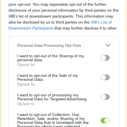
Hozzátette: ha ezek a feltételek rendelkezésre 
your opt-out. You may separately opt-out of the further
állnak, a következő időszakban a problémák 
disclosure of your personal information by third parties on the
IAB’s list of downstream participants. This information may
megoldása viszonylag zökkenőmentes lehet, 
also be disclosed by us to third parties on the
IAB’s List of
segítve a földúthálózat jobb karbantartását, a 
Downstream Participants
that may further disclose it to other
third parties.
járdák és az elkopott közúti jelek folyamatos 
pótlását.
Please note that this website/app uses one or more Google
Personal Data Processing Opt Outs
services and may gather and store information including but
Dobos József
 tanácsnok kért ezután szót. Ő is 
not limited to your visit or usage behaviour. You may click to
I want to opt-out of the Sharing of my
personal data.
grant or deny consent to Google and its third-party tags to
hangsúlyozta, hogy a géppark rendelkezésre áll 
Opted In
use your data for below specified purposes in below Google
ugyan, de gond van a munkaerővel. „
Nem 
consent section.
I want to opt-out of the Sale of my
Personal Data.
akarok belefolyni a fizetésekbe, de a polgármester 
Opted In
megnézte vajon, hogy egy úthengerkezelő mennyi 
I want to opt-out of processing my
fizetést kap?
” – tette fel a kérdést 
Szemereyné 
Personal Data for Targeted Advertising.
Opted In
Pataki Klaudiának
 a független képviselő. Kérte, 
hogy az önkormányzat vizsgálja felül az 
I want to opt-out of Collection, Use,
Retention, Sale, and/or Sharing of my
alacsony fizetéseket, mert nem lehet megfelelő 
Personal Data that Is Unrelated with the
Purposes for which it was collected.