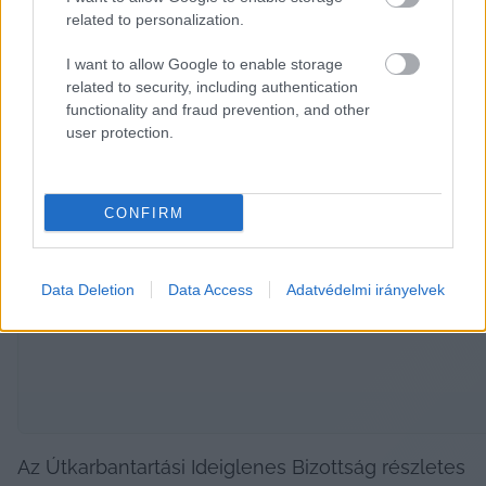
ami költségmegosztást igényelhet a jövőben. Ez 
related to personalization.
a helyzet feszültségeket okozhatott a lakosság 
I want to allow Google to enable storage
és az önkormányzat között. Ezt a képviselők 
related to security, including authentication
azzal magyarázták, hogy a lakosság elvárásai és 
functionality and fraud prevention, and other
az önkormányzat lehetőségei nem mindig voltak 
user protection.
összhangban.
CONFIRM
HIRDETÉS
Data Deletion
Data Access
Adatvédelmi irányelvek
Az Útkarbantartási Ideiglenes Bizottság részletes 