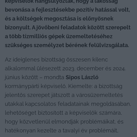
képviselők hangsúlyozták, hogy a lakosság 
bevonása a fejlesztésekbe pozitív hatással volt, 
és a költségek megosztása is előnyösnek 
bizonyult. A jövőbeni feladatok között szerepelt 
a több tízmilliós gépek üzemeltetéséhez 
szükséges személyzet bérének felülvizsgálata.
Az ideiglenes bizottság összesen kilenc 
alkalommal ülésezett 2023. december és 2024. 
június között – mondta 
Sipos László
kormánypárti képviselő. Kiemelte: a bizottság 
jelentős szerepet játszott a városüzemeltetés 
utakkal kapcsolatos feladatainak megoldásában, 
lehetőséget biztosított a képviselők számára, 
hogy közvetlenül elmondják problémáikat, és 
hatékonyan kezelte a tavalyi év problémáit, 