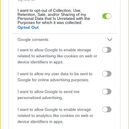
bérköltsége – adókkal és járulékokkal együtt – 
I want to opt-out of Collection, Use,
12 millió forint volt, miközben Koltay volt a 
Retention, Sale, and/or Sharing of my
Personal Data that Is Unrelated with the
szervezet egyetlen munkatársa – írta meg a 
Purposes for which it was collected.
Direkt36.
Opted Out
Google consents
I want to allow Google to enable storage
related to advertising like cookies on web or
device identifiers in apps.
I want to allow my user data to be sent to
 „Arra vonatkozóan, hogy Koltay András ebben a 
Google for online advertising purposes.
beosztásában ténylegesen milyen feladatokat 
I want to allow Google to send me
látott el, a feljelentés és az alapját képező cikk sem 
personalized advertising.
tartalmaz olyan objektív adatokat, amely alapján 
I want to allow Google to enable storage
azt lehetne megállapítani, hogy a munkabér 
related to analytics like cookies on web or
jogcímén történt kifizetésekre szabálytalanul került 
device identifiers in apps.