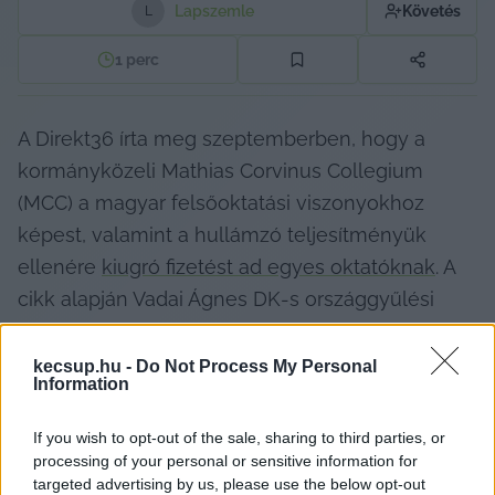
Lapszemle
Követés
L
1
perc
A Direkt36 írta meg szeptemberben, hogy a 
kormányközeli Mathias Corvinus Collegium 
(MCC) a magyar felsőoktatási viszonyokhoz 
képest, valamint a hullámzó teljesítményük 
ellenére 
kiugró fizetést ad egyes oktatóknak
. A 
cikk alapján Vadai Ágnes DK-s országgyűlési 
képviselő kérdést intézett az országgyűlés 
elnökéhez, Polt Péter legfőbb ügyész pedig 
kecsup.hu -
Do Not Process My Personal
Information
feljelentésként értékelte azt, és továbbította a 
Nemzeti Nyomozó Iroda felé. A rendőrség 
If you wish to opt-out of the sale, sharing to third parties, or
bűncselekmény gyanújának hiányában 
processing of your personal or sensitive information for
targeted advertising by us, please use the below opt-out
elutasította a feljelentést.