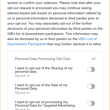
section to confirm your selection. Please note that after your
opt-out request is processed you may continue seeing
Vadai Ágnes kérdése: 
„Valóban olyan kifizetések 
interest-based ads based on personal information utilized by
vannak az MCC-nél, amik mögött nincsen 
us or personal information disclosed to third parties prior to
your opt-out. You may separately opt-out of the further
teljesítés?”
 A Korrupció és Gazdasági Bűnözés 
disclosure of your personal information by third parties on the
Elleni Osztály megvizsgálta az esetet, és arra 
IAB’s list of downstream participants. This information may
jutottak, hogy nem lehet megállapítani, hogy 
also be disclosed by us to third parties on the
IAB’s List of
Downstream Participants
that may further disclose it to other
hűtlen kezelés történt-e.
third parties.
Please note that this website/app uses one or more Google
Personal Data Processing Opt Outs
services and may gather and store information including but
not limited to your visit or usage behaviour. You may click to
I want to opt-out of the Sharing of my
Az egyik ilyen oktató Koltay András, a Nemzeti 
personal data.
grant or deny consent to Google and its third-party tags to
Opted In
Média-és Hírközlési Hatóság és a Médiatanács 
use your data for below specified purposes in below Google
elnöke, aki egyben az MCC Szólásszabadság 
consent section.
I want to opt-out of the Sale of my
Personal Data.
Műhely nevű szervezetének is a vezetője. A 
Opted In
2023-as bérezési adatokkal kapcsolatos 
I want to opt-out of processing my
dokumentumok szerint a műhely éves 
Personal Data for Targeted Advertising.
Opted In