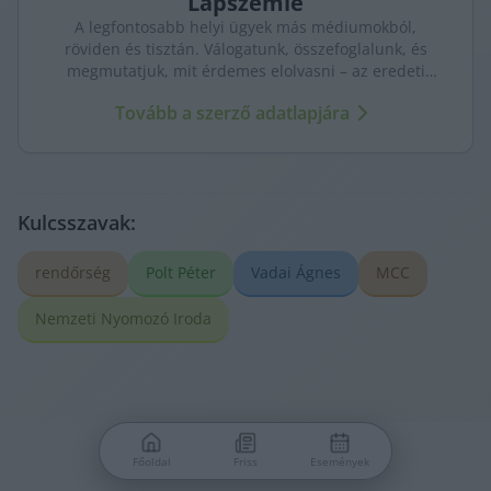
Lapszemle
A legfontosabb helyi ügyek más médiumokból,
röviden és tisztán. Válogatunk, összefoglalunk, és
megmutatjuk, mit érdemes elolvasni – az eredeti
forrásokra mutatva. Gyors tájékozódás, egy helyen.
Tovább a szerző adatlapjára
Kulcsszavak:
rendőrség
Polt Péter
Vadai Ágnes
MCC
Nemzeti Nyomozó Iroda
Főoldal
Friss
Események