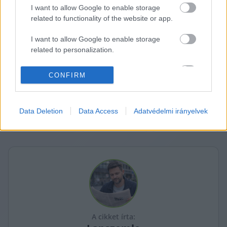
sor, illetve bárkinek a kötelességszegő 
I want to allow Google to enable storage
magatartása következtében az alapítványnál 
related to functionality of the website or app.
vagyoni hátrány keletkezett”
 – áll az elutasító 
I want to allow Google to enable storage
határozat indoklásában.
related to personalization.
via 
Telex
I want to allow Google to enable storage
CONFIRM
K
related to security, including authentication
ECSUP SHORTS
Összes videó
functionality and fraud prevention, and other
user protection.
Data Deletion
Data Access
Adatvédelmi irányelvek
A cikket írta: