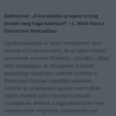
Debreciner: „A leszakadás az egész ország 
jövőjét meg fogja határozni” – L. Ritók Nóra a 
Debreciner Podcastban
Együttműködnek az állami rendszerrel, nem 
akarnak civil zárvány lenni, de az állam helyett 
sem látnák el annak feladatát –
 mondta L. Ritók 
Nóra pedagógus, az országosan is ismert 
Igazgyöngy Alapítvány szakmai vezetője a 
Debreciner Podcast legutóbbi adásában
. 
Szerinte az új debreceni gyárak nem tudnak 
legális munkát adni a térség leszakadó 
családjainak, akiknek a tagjai jellemzően nem 
rendelkeznek megfelelő szakképesítéssel, 