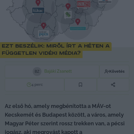
Ezt beszélik: miről írt a héten a
független vidéki média?
Bajáki Zsanett
Követés
B
Z
4
perc
Az első hó, amely megbénította a MÁV-ot 
Kecskemét és Budapest között, a város, amely 
Magyar Péter szerint rossz trekken van, a pécsi 
jogász, aki megrovást kapott a 