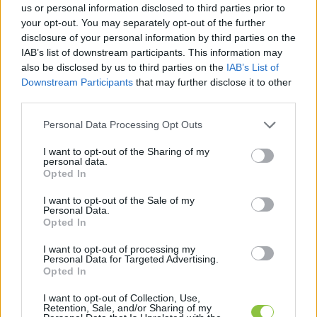
dekorált ki, majd üzent a magyar EP-
us or personal information disclosed to third parties prior to
képviselőknek.
your opt-out. You may separately opt-out of the further
disclosure of your personal information by third parties on the
IAB’s list of downstream participants. This information may
Szegeder: Utoljára volt Mórahalmon kutyavásár
also be disclosed by us to third parties on the
IAB’s List of
Downstream Participants
that may further disclose it to other
December 15-től a szaporítók tevékenységének 
third parties.
visszaszorítása érdekében betiltotta a kormány a 
Please note that this website/app uses one or more Google
Personal Data Processing Opt Outs
kutyák, a macskák és a vadon befogott madarak 
services and may gather and store information including but
értékesítését az állatvásárokon. A 
Szegeder
not limited to your visit or usage behaviour. You may click to
I want to opt-out of the Sharing of my
personal data.
grant or deny consent to Google and its third-party tags to
Mórahalmon járt, és több árussal is beszélt arról, 
Opted In
use your data for below specified purposes in below Google
hogyan érinti őket az új jogszabály. Az állatvédők 
consent section.
I want to opt-out of the Sale of my
Personal Data.
szerint a csempészettel is érdemes lenne 
Opted In
törvényileg foglalkozni, mert a szaporítók 
I want to opt-out of processing my
számára a külföldre juttatott állatok jelentik 
Personal Data for Targeted Advertising.
Opted In
bevételük legnagyobb hányadát.
I want to opt-out of Collection, Use,
Retention, Sale, and/or Sharing of my