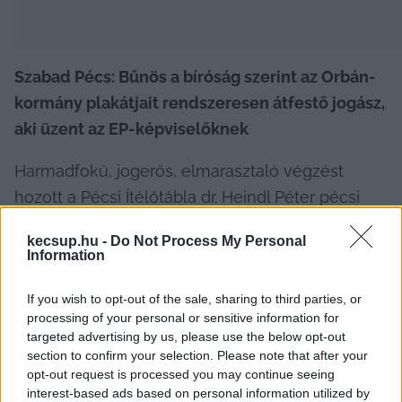
Szabad Pécs: Bűnös a bíróság szerint az Orbán-
kormány plakátjait rendszeresen átfestő jogász, 
aki üzent az EP-képviselőknek
Harmadfokú, jogerős, elmarasztaló végzést 
hozott a Pécsi Ítélőtábla dr. Heindl Péter pécsi 
jogásszal szemben, 
számolt be a hírről
, sok 
kecsup.hu -
Do Not Process My Personal
fontos háttérinformációt is adva a Szabad Pécs. A 
Information
bíróság a korábbinál több pontban mondta ki a 
If you wish to opt-out of the sale, sharing to third parties, or
polgárjogi aktivista bűnösségét, de a másodfokú 
processing of your personal or sensitive information for
bírósághoz hasonlóan “csupán” megrovásban 
targeted advertising by us, please use the below opt-out
részesítette a 64 éves férfit. Aki egy órával az 
section to confirm your selection. Please note that after your
opt-out request is processed you may continue seeing
ítéletet követően újabb kormányplakátot 
interest-based ads based on personal information utilized by