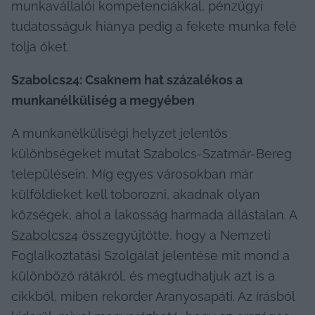
munkavállalói kompetenciákkal, pénzügyi 
tudatosságuk hiánya pedig a fekete munka felé 
tolja őket.
Szabolcs24: Csaknem hat százalékos a 
munkanélküliség a megyében
A munkanélküliségi helyzet jelentős 
különbségeket mutat Szabolcs-Szatmár-Bereg 
településein. Míg egyes városokban már 
külföldieket kell toborozni, akadnak olyan 
községek, ahol a lakosság harmada állástalan. A 
Szabolcs24
 összegyűjtötte, hogy a Nemzeti 
Foglalkoztatási Szolgálat jelentése mit mond a 
különböző rátákról, és megtudhatjuk azt is a 
cikkből, miben rekorder Aranyosapáti. Az írásból 