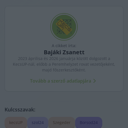
A cikket írta:
Bajáki
Zsanett
2023 áprilisa és 2026 januárja között dolgozott a
KecsUP-nál, előbb a Peremhelyzet rovat vezetőjeként,
majd főszerkesztőként.
Tovább a szerző adatlapjára
Kulcsszavak:
kecsUP
szol24
Szegeder
Borsod24