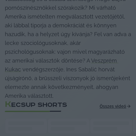
pornószínésznőkkel szórakozik? Mi várható 
Amerika ismételten megválasztott vezetőjétől, 
aki lábbal tiporja a demokráciát és könnyen 
hazudik, ha a helyzet úgy kívánja? Fel van adva a 
lecke szociológusoknak, akár 
pszichológusoknak: vajon mivel magyarázható 
az amerikai választók döntése? A 
Veszprém 
Kukac
 vendégszerzője, Ines Sabalić horvát 
újságírónő, a brüsszeli viszonyok jó ismerőjeként 
elemezte annak következményeit, ahogyan 
Amerika választott.
K
ECSUP SHORTS
Összes videó