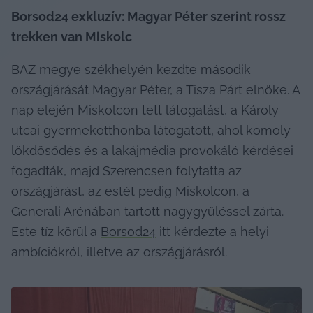
Borsod24 exkluzív: Magyar Péter szerint rossz 
trekken van Miskolc
BAZ megye székhelyén kezdte második 
országjárását Magyar Péter, a Tisza Párt elnöke. A 
nap elején Miskolcon tett látogatást, a Károly 
utcai gyermekotthonba látogatott, ahol komoly 
lökdösődés és a lakájmédia provokáló kérdései 
fogadták, majd Szerencsen folytatta az 
országjárást, az estét pedig Miskolcon, a 
Generali Arénában tartott nagygyűléssel zárta. 
Este tíz körül a 
Borsod24
 itt kérdezte a helyi 
ambíciókról, illetve az országjárásról.