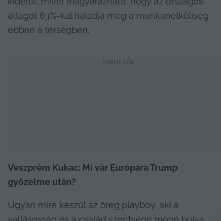
kiderül, mivel magyarázható, hogy az országos 
átlagot 63%-kal haladja meg a munkanélküliség 
ebben a térségben.
HIRDETÉS
Veszprém Kukac: Mi vár Európára Trump 
győzelme után?
Ugyan mire készül az öreg playboy, aki a 
vallásosság és a család szentsége mögé bújva 