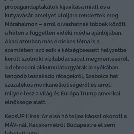
propagandaplakátok kijavítása miatt és a 
kutyavásár, amelyet utoljára rendeztek meg 
Mórahalmon – erről olvashatnak többek között 
a héten a független vidéki média ajánlójában. 
Akad azonban más érdekes téma is a 
szemlében: szó esik a kétségbeesett helyzetbe 
került szolnoki vízilabdacsapat megmentéséről, 
a debreceni akkumulátorgyárak árnyékában 
tengődő leszakadó rétegekről, Szabolcs hat 
százalékos munkanélküliségéről és arról, 
milyen lesz a világ és Európa Trump amerikai 
elnöksége alatt.
KecsUP Hírek: Az első hó teljes káoszt okozott a 
MÁV-nál, Kecskemétről Budapestre el sem 
lehetett jutni