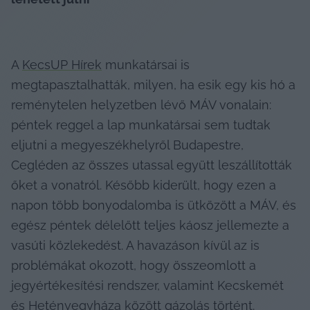
A 
KecsUP Hírek
 munkatársai is 
megtapasztalhatták, milyen, ha esik egy kis hó a 
reménytelen helyzetben lévő MÁV vonalain: 
péntek reggel a lap munkatársai sem tudtak 
eljutni a megyeszékhelyről Budapestre, 
Cegléden az összes utassal együtt leszállították 
őket a vonatról. Később kiderült, hogy ezen a 
napon több bonyodalomba is ütközött a MÁV, és 
egész péntek délelőtt teljes káosz jellemezte a 
vasúti közlekedést. A havazáson kívül az is 
problémákat okozott, hogy összeomlott a 
jegyértékesítési rendszer, valamint Kecskemét 
és Hetényegyháza között gázolás történt.