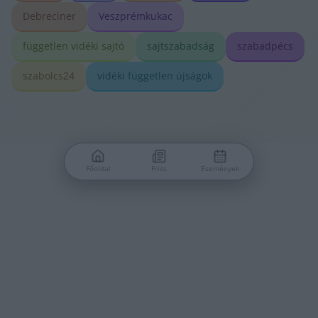
Debreciner
Veszprémkukac
független vidéki sajtó
sajtszabadság
szabadpécs
szabolcs24
vidéki független újságok
Főoldal
Friss
Események