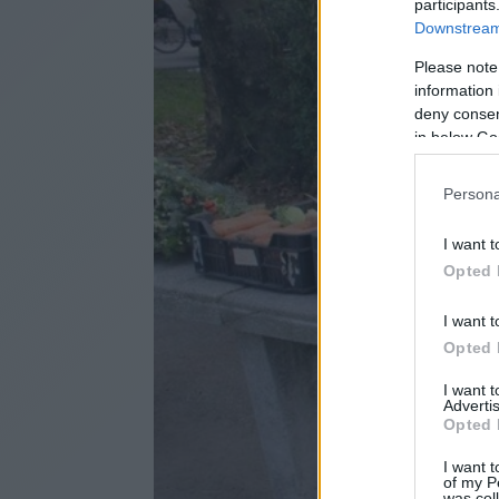
participants
Downstream 
Please note
information 
deny consent
in below Go
Persona
I want t
Opted 
I want t
Opted 
I want 
Advertis
Opted 
I want t
of my P
was col