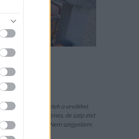
. Eljövök, beszélgetek a vevőkkel, 
em az életem, küzdelmes, de szép élet 
 elfogyott a pénzem. Nem szégyellem, 