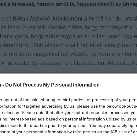
és a hírnevet, hanem arról is, hogyan készül az ünne
usít 
Bóta Lászlóné Juliska néni
 a Petőfi Sándor utca
állásról buszozik Kecskemétre, hogy terményeit áru
fontolgatta, hogy abbahagyja az árusítást, mert úgy ére
beszámoltunk, több alkalommal fizettettek vele plusz 
 földre tette virágokkal teli vödrét. De nem is ez bán
 nevezte, és az asszony állítása szerint kilátásba hely
u -
Do Not Process My Personal Information
to opt-out of the sale, sharing to third parties, or processing of your per
formation for targeted advertising by us, please use the below opt-out s
r selection. Please note that after your opt-out request is processed y
eing interest-based ads based on personal information utilized by us or
disclosed to third parties prior to your opt-out. You may separately opt-
losure of your personal information by third parties on the IAB’s list of