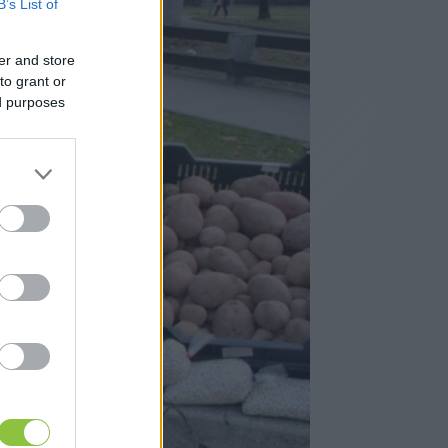
B’s List of
er and store
to grant or
ed purposes