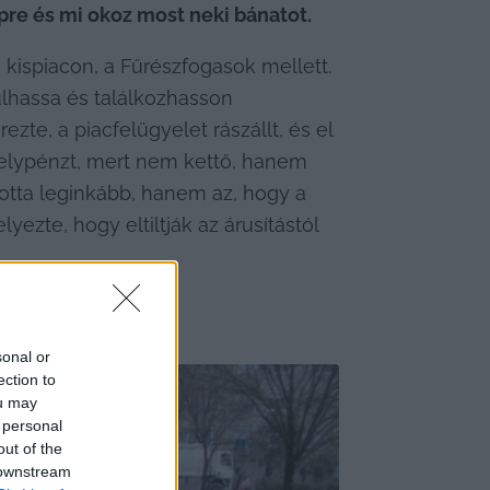
pre és mi okoz most neki bánatot.
i kispiacon, a Fűrészfogasok mellett. 
lhassa és találkozhasson 
zte, a piacfelügyelet rászállt, és el 
helypénzt, mert nem kettő, hanem 
totta leginkább, hanem az, hogy a 
ezte, hogy eltiltják az árusítástól 
sonal or
ection to
ou may
 personal
out of the
 downstream