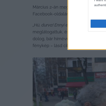
authenti
Március 2-án 
megjelent cikkünknek
Facebook-oldalán, és közel 85 ezren 
„Hú, durva! Ennyi ember megismert? Úr
meglátogattuk, és elárultuk neki a st
dolog, bár hírnévre soha nem vágyott,
fénykép – lásd cikkünk végén).