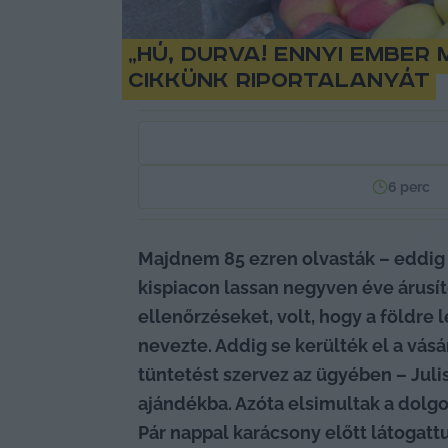
„Hú, durva! Ennyi ember
cikkünk riportalanyát
6
perc
Majdnem 85 ezren olvasták – eddig –
kispiacon lassan negyven éve árusít
ellenőrzéseket, volt, hogy a földre l
nevezte. Addig se kerülték el a vásár
tüntetést szervez az ügyében – Juli
ajándékba. Azóta elsimultak a dolgo
Pár nappal karácsony előtt látogatt