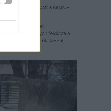
 600 interakciót kapott a KecsUP 
rott anyagunk lett.
ni, amikor a napokban 
tte-e? Láthatóan nagyon feldobta a 
n is szerepelt egy róla készült 