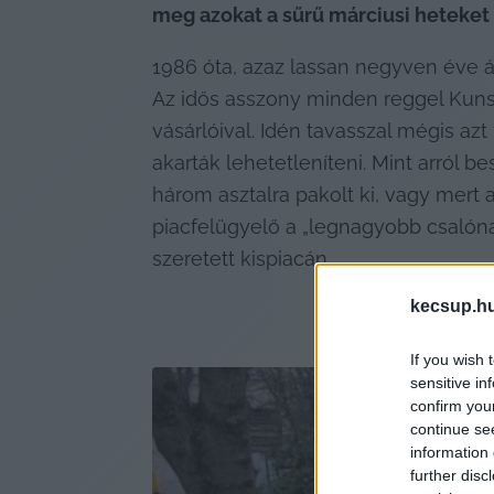
meg azokat a sűrű márciusi heteket 
1986 óta, azaz lassan negyven éve ár
Az idős asszony minden reggel Kunsz
vásárlóival. Idén tavasszal mégis azt 
akarták lehetetleníteni. Mint arról 
három asztalra pakolt ki, vagy mert a
piacfelügyelő a „legnagyobb csalónak”
szeretett kispiacán.
kecsup.h
If you wish 
sensitive in
confirm you
continue se
information 
further disc