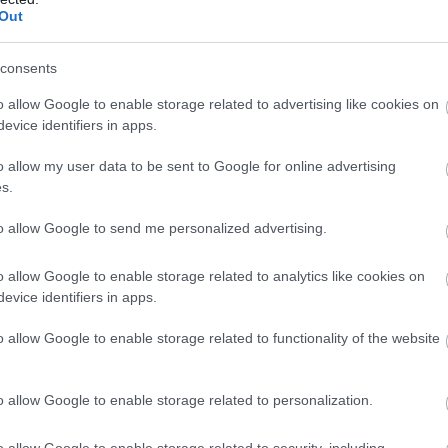
Out
consents
o allow Google to enable storage related to advertising like cookies on
evice identifiers in apps.
o allow my user data to be sent to Google for online advertising
r utcai kispiacon / Fotó: Hraskó István
s.
to allow Google to send me personalized advertising.
o allow Google to enable storage related to analytics like cookies on
evice identifiers in apps.
o allow Google to enable storage related to functionality of the website
kor meghalok rövid időn belül, mert nekem ez az életem
kem nem is a pénzről szól. Emberek között vagyok. Leélt
em el senkitől semmit. Sokszor kértem kölcsön, amikor
o allow Google to enable storage related to personalization.
február végén, könnyekkel a szemében.
o allow Google to enable storage related to security, including