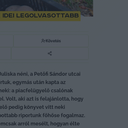
k idei legolvasottabb
Követés
iska néni, a Petőfi Sándor utcai 
rtuk, egymás után kapta az 
neki: a piacfelügyelő csalónak 
Volt, aki azt is felajánlotta, hogy 
lő pedig könyvet vitt neki 
pottabb riportunk főhőse fogalmaz. 
emcsak arról mesélt, hogyan élte 