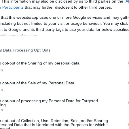
. This information may also be disclosed by us to third parties on the
IA
Participants
that may further disclose it to other third parties.
 that this website/app uses one or more Google services and may gath
including but not limited to your visit or usage behaviour. You may click 
 to Google and its third-party tags to use your data for below specifi
ogle consent section.
l Data Processing Opt Outs
o opt-out of the Sharing of my personal data.
In
o opt-out of the Sale of my Personal Data.
In
to opt-out of processing my Personal Data for Targeted
ing.
In
o opt-out of Collection, Use, Retention, Sale, and/or Sharing
ersonal Data that Is Unrelated with the Purposes for which it
lected.