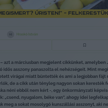
 megismert? Úristen!” – felkerestü
Hraskó István
H
I
 azt a márciusban megjelent cikkünket, amelyben Jul
ó idős asszony panaszolta el nehézségeit. Mint megí
etett virágai miatt büntették és ami a legjobban fájt 
lók, de a cikk után tényleg nagyon sokan keresték fel. 
ska néni ebből nem kért -, egy önkormányzati képvise
k: „csend, nyugalom, béke van”, ahogy idei legfelka
uk meg a sokat mosolygó kunszállási asszonyt, aki n