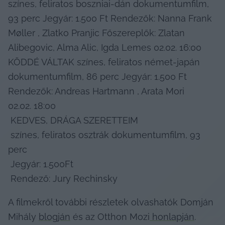
színes, feliratos boszniai-dán dokumentumfilm, 
93 perc Jegyár: 1.500 Ft Rendezők: Nanna Frank 
Møller , Zlatko Pranjic Főszereplők: Zlatan 
Alibegovic, Alma Alic, Igda Lemes 02.02. 16:00 
KÖDDÉ VÁLTAK színes, feliratos német-japán 
dokumentumfilm, 86 perc Jegyár: 1.500 Ft 
Rendezők: Andreas Hartmann , Arata Mori 
02.02. 18:00

 KEDVES, DRÁGA SZERETTEIM

 színes, feliratos osztrák dokumentumfilm, 93 
perc

 Jegyár: 1.500Ft

 Rendező: Jury Rechinsky
A filmekről további részletek olvashatók Domján 
Mihály 
blogján
 és az Otthon Mozi
 honlapján
.