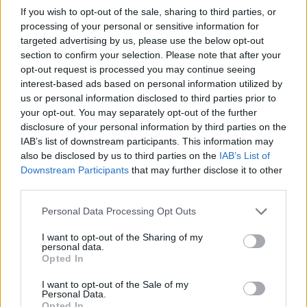
növelhetik a befogadók empátiáját.”
If you wish to opt-out of the sale, sharing to third parties, or
processing of your personal or sensitive information for
targeted advertising by us, please use the below opt-out
section to confirm your selection. Please note that after your
A filmek a távoli Kínába, Indiába, Japánba, az 
opt-out request is processed you may continue seeing
interest-based ads based on personal information utilized by
Oroszország agressziójától szenvedő Ukrajnába 
us or personal information disclosed to third parties prior to
és a légszennyezés ellen küzdő Boszniába 
your opt-out. You may separately opt-out of the further
kalauzolják a nézőket. Ezekben az országokban 
disclosure of your personal information by third parties on the
IAB’s list of downstream participants. This information may
lettek rögzítve a Kecskeméten bemutatásra 
also be disclosed by us to third parties on the
IAB’s List of
kerülő dokumentumfilmek.
Downstream Participants
that may further disclose it to other
third parties.
Please note that this website/app uses one or more Google
Personal Data Processing Opt Outs
services and may gather and store information including but
not limited to your visit or usage behaviour. You may click to
I want to opt-out of the Sharing of my
personal data.
grant or deny consent to Google and its third-party tags to
Opted In
use your data for below specified purposes in below Google
consent section.
I want to opt-out of the Sale of my
„Izgalmas kultúrák!” – fűzte hozzá Domján 
Personal Data.
Opted In