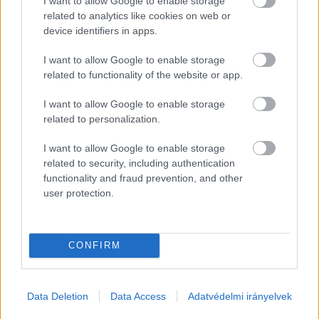
I want to allow Google to enable storage
related to analytics like cookies on web or
meg az Otthon Moziban. Országszerte 60 film, 
device identifiers in apps.
200 vetítés, 30 fős nemzetközi zsűri, köztük 
Borbély Alexandra, Koncz Zsuzsa, Parti Nagy 
I want to allow Google to enable storage
related to functionality of the website or app.
Lajos, Sebő Ferenc, Szimler Bálint, 6 szekcióban 
hoz döntést, valamint a diák és a nyugdíjas zsűri 
I want to allow Google to enable storage
related to personalization.
és a közönség maga összesen tíz fesztiváldíjjal 
jutalmazza az alkotásokat.
I want to allow Google to enable storage
related to security, including authentication
Fesztiválprogram a Hírös Agóra Otthon Moziban
functionality and fraud prevention, and other
user protection.
HIRDETÉS
CONFIRM
Data Deletion
Data Access
Adatvédelmi irányelvek