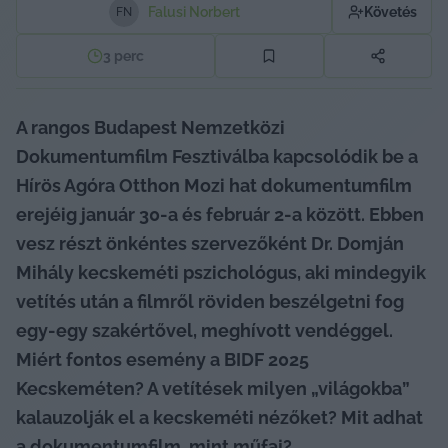
Falusi Norbert
Követés
F
N
3
perc
A rangos Budapest Nemzetközi 
Dokumentumfilm Fesztiválba kapcsolódik be a 
Hírös Agóra Otthon Mozi hat dokumentumfilm 
erejéig január 30-a és február 2-a között. Ebben 
vesz részt önkéntes szervezőként Dr. Domján 
Mihály kecskeméti pszichológus, aki mindegyik 
vetítés után a filmről röviden beszélgetni fog 
egy-egy szakértővel, meghívott vendéggel. 
Miért fontos esemény a BIDF 2025 
Kecskeméten? A vetítések milyen „világokba” 
kalauzolják el a kecskeméti nézőket? Mit adhat 
a dokumentumfilm, mint műfaj?