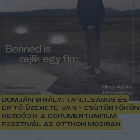
Domján Mihály: tanulságos és
építő üzenete van – csütörtökön
kezdődik a dokumentumfilm
fesztivál az Otthon Moziban