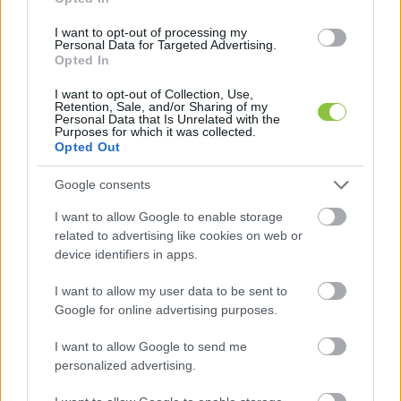
Mihály, aki az előzetesen megkapott 10 filmből 
úgy válogatta ki a végül programra tűzött 
I want to opt-out of processing my
Personal Data for Targeted Advertising.
filmeket, hogy „dinamikailag (pszichológia 
Opted In
szempontjából) melyeknek van tanulságos és 
I want to opt-out of Collection, Use,
építő üzenete”.
Retention, Sale, and/or Sharing of my
Personal Data that Is Unrelated with the
Purposes for which it was collected.
Opted Out
A filmek végén közös beszélgetésre kerül sor 
egy-egy szakemberrel és a közönség 
Google consents
bevonásával –„Ettől is több ez a fesztivál, mint 
I want to allow Google to enable storage
egy sima mozi”. És nem ok nélkül a “Benned is 
related to advertising like cookies on web or
rejlik egy film” a fesztivál idei mottója. „Tudok 
device identifiers in apps.
ehhez kapcsolódni, hiszen minden ember a saját 
I want to allow my user data to be sent to
életének hőse” – tette hozzá Domján Mihály.
Google for online advertising purposes.
A kecskeméti dokumentumfilm fesztivált január 
I want to allow Google to send me
personalized advertising.
30., csütörtökön 18 órakor Ulrich Gábor Balázs 
Béla-díjas képző-, és mozgóképművész nyitja 