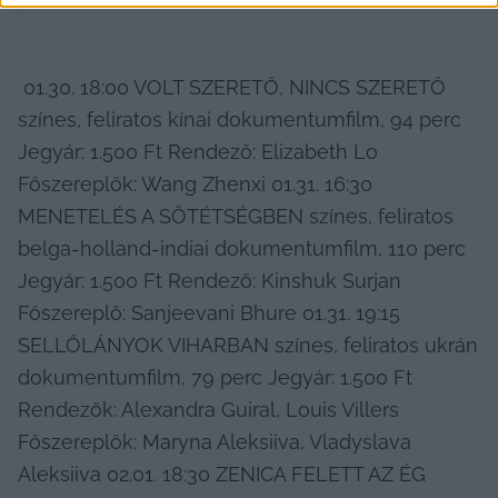
 01.30. 18:00 VOLT SZERETŐ, NINCS SZERETŐ 
színes, feliratos kínai dokumentumfilm, 94 perc 
Jegyár: 1.500 Ft Rendező: Elizabeth Lo 
Főszereplők: Wang Zhenxi 01.31. 16:30 
MENETELÉS A SÖTÉTSÉGBEN színes, feliratos 
belga-holland-indiai dokumentumfilm, 110 perc 
Jegyár: 1.500 Ft Rendező: Kinshuk Surjan 
Főszereplő: Sanjeevani Bhure 01.31. 19:15 
SELLŐLÁNYOK VIHARBAN színes, feliratos ukrán 
dokumentumfilm, 79 perc Jegyár: 1.500 Ft 
Rendezők: Alexandra Guiral, Louis Villers 
Főszereplők: Maryna Aleksiiva, Vladyslava 
Aleksiiva 02.01. 18:30 ZENICA FELETT AZ ÉG 