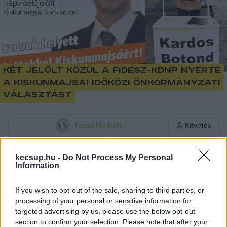
Két jelölt közül a Fidesz-KDNP nyerte
a kiskunmajsai időközi önkormányzati
választást
Falusi Norbert
Követés
F
N
1
perc
kecsup.hu -
Do Not Process My Personal
Information
Balogh Tibor (Fidesz-KDNP-Nemzeti Fórum) 
If you wish to opt-out of the sale, sharing to third parties, or
nyerte az időközi önkormányzati választást 
processing of your personal or sensitive information for
targeted advertising by us, please use the below opt-out
Kiskunmajsa 5. számú egyéni 
section to confirm your selection. Please note that after your