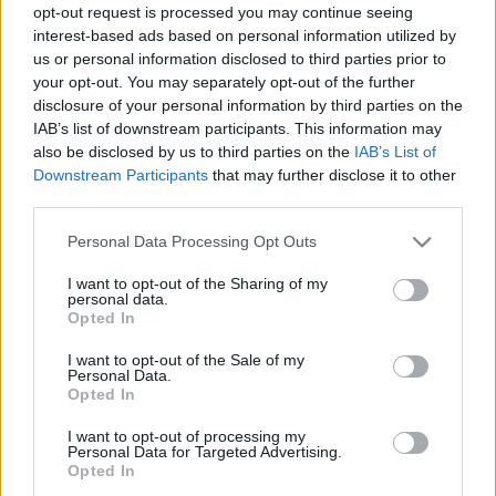
választókerületében január 12-én. A 
opt-out request is processed you may continue seeing
kormánypárti jelöltre 225-en voksoltak, a fiatal, 
interest-based ads based on personal information utilized by
us or personal information disclosed to third parties prior to
24 éves ellenzéki Kardos Botondra (Második 
your opt-out. You may separately opt-out of the further
Reformkor Párt) 112-en. Rávai Mónika Éva – 10 
disclosure of your personal information by third parties on the
évig volt a körzet fideszes képviselője, 2019 és 
IAB’s list of downstream participants. This information may
also be disclosed by us to third parties on the
IAB’s List of
2024 között alpolgármester – a tavaly júniusban 
Downstream Participants
that may further disclose it to other
nyert képviselői mandátumáról még 2024. 
third parties.
októberben mondott le, és a megüresedett 
Please note that this website/app uses one or more Google
Personal Data Processing Opt Outs
képviselői hely betöltése miatt tartottak időközi 
services and may gather and store information including but
not limited to your visit or usage behaviour. You may click to
I want to opt-out of the Sharing of my
választást.
personal data.
grant or deny consent to Google and its third-party tags to
Opted In
use your data for below specified purposes in below Google
Rávai a döntéséről közösségi 
oldalán
 akkor azt 
consent section.
I want to opt-out of the Sale of my
írta: „mára Kiskunmajsa képviselő-testületének 
Personal Data.
Opted In
több tagjával szemben olyan kibékíthetetlen 
I want to opt-out of processing my
bizalmi válság alakult ki, mely a képviselői 
Personal Data for Targeted Advertising.
munkám hatékonyságát súlyosan veszélyezteti, 
Opted In