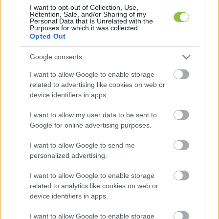
ezért lemondtam a mandátumomról”. 
I want to opt-out of Collection, Use,
Retention, Sale, and/or Sharing of my
Kiskunmajsai politikai körökben azt beszélték – 
Personal Data that Is Unrelated with the
Purposes for which it was collected.
értesült nem megerősített információkból 
Opted Out
lapunk, hogy Rávai lemondásában 
Google consents
közrejátszhatott, hogy nem választották újra 
alpolgármesternek. A város testületének 
I want to allow Google to enable storage
related to advertising like cookies on web or
összetétele
 szinte tisztán kormánypárti 
device identifiers in apps.
képviselőből áll – a 11 főből kilenc Fidesz-KDNP, 
I want to allow my user data to be sent to
kettő DK, egy független, továbbá a szintén 
Google for online advertising purposes.
kormánypárti Patkós Zsolt polgármester. Rávai 
múlt júniusban a DK jelöltjét győzte le, akkor is 
I want to allow Google to send me
personalized advertising.
csak ketten indultak.
I want to allow Google to enable storage
related to analytics like cookies on web or
device identifiers in apps.
Balogh Tibor győzelmével, aki eddig külsős 
I want to allow Google to enable storage