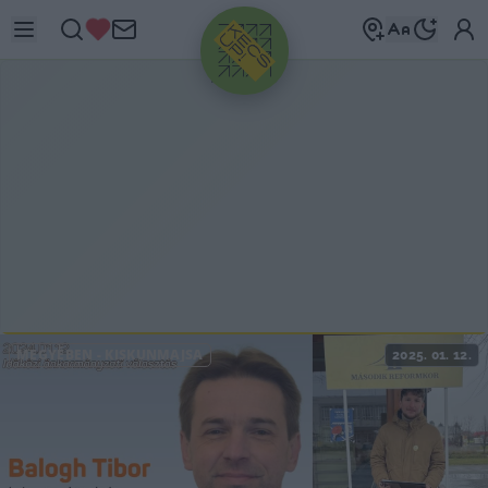
HIRDETÉS
MEGYÉBEN
-
KISKUNMAJSA
2025. 01. 12.