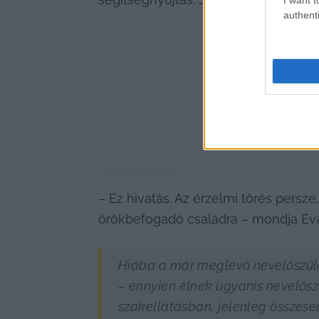
authenti
– Ez hivatás. Az érzelmi törés persze
örökbefogadó családra – mondja Éva
Hiába a már meglévő nevelőszülő
– ennyien élnek ugyanis nevelősz
szakellátásban, jelenleg összese