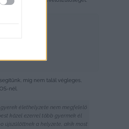
 segítünk, míg nem talál végleges, 
OS-nél.
 gyerek élethelyzete nem megfelelő 
st közel ezerrel több gyermek él 
újszülöttnek a helyzete, akik most 