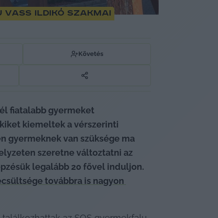
 Vass Ildikó szakmai
Követés
 fiatalabb gyermeket 
iket kiemeltek a vérszerinti 
yen gyermeknek van szüksége ma 
lyzeten szeretne változtatni az 
zésük legalább 20 fővel induljon. 
csültsége továbbra is nagyon 
n találkozhattak az SOS gyermekfalu 