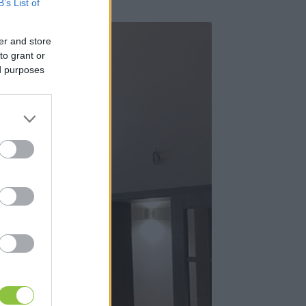
B’s List of
er and store
to grant or
ed purposes