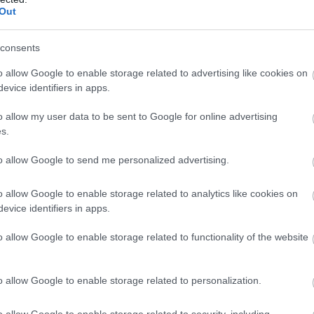
Out
consents
o allow Google to enable storage related to advertising like cookies on
evice identifiers in apps.
o allow my user data to be sent to Google for online advertising
s.
evelőszülői közösségével és szakembereivel / Fotó: kecsup.hu
to allow Google to send me personalized advertising.
 nem áll rendelkezésre, többnyire saját erőforrásból
nimális – negyvenezer forint – képzési díj, amit a ne
o allow Google to enable storage related to analytics like cookies on
evice identifiers in apps.
falvak programján keresztül lesz nevelőszülő, az öss
o allow Google to enable storage related to functionality of the website
o allow Google to enable storage related to personalization.
gozott, és gyermekkoromtól fogva természetes volt 
reket nevelek nevelőszülőként – meséli Szabolcs, mi
o allow Google to enable storage related to security, including