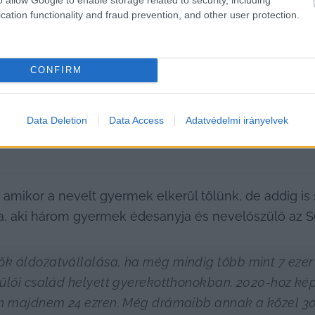
cation functionality and fraud prevention, and other user protection.
HIRDETÉS
CONFIRM
Data Deletion
Data Access
Adatvédelmi irányelvek
, amikor a nevelt gyermek elkerül tőlünk, de addig is
, aki három gyermek édesanyja és nevelőszülő az S
k áldozatvállalása, ha még mindig több mint 7 ezer
ülői család helyett gyerekotthonokban. 2020-hoz képe
n majdnem 24 ezren. Még drámaibb annak a közel 300 