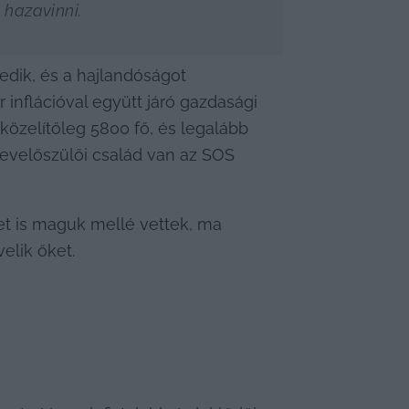
 hazavinni.
dik, és a hajlandóságot 
inflációval együtt járó gazdasági 
zelítőleg 5800 fő, és legalább 
velőszülői család van az SOS 
 is maguk mellé vettek, ma 
elik őket.