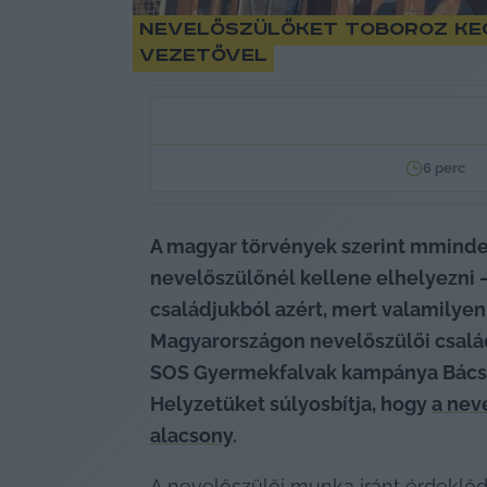
Nevelőszülőket toboroz Kec
vezetővel
6
perc
A magyar törvények szerint mminde
nevelőszülőnél kellene elhelyezni –
családjukból azért, mert valamilye
Magyarországon nevelőszülői családr
SOS Gyermekfalvak kampánya Bács-Kis
Helyzetüket súlyosbítja, hogy 
a nev
alacsony
.
A nevelőszülői munka iránt érdeklőd