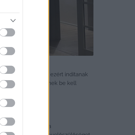
 kell megoldaniuk, ezért indítanak 
velőszülő jelölteknek be kell 
zeget visszakapja.
számomra ez a fajta 
ért választotta a nevelőszülőséget.