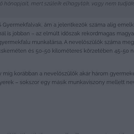
ső hónapjait, mert szüleik elhagyták, vagy nem tudják
S Gyermekfalvak, ám a jelentkezők száma alig emelke
nál is jobban – az elmúlt időszak rekordmagas magyar 
yermekfalu munkatársa. A nevelőszülők száma megkö
cskeméten és 50-50 kilométeres körzetében 45-50 ne
y míg korábban a nevelőszülők akár három gyermeket
gyerek – sokszor egy másik munkaviszony mellett nev