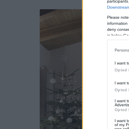
participants
Downstream 
Please note
information 
deny consent
in below Go
Persona
I want t
Opted 
I want t
Opted 
I want 
Advertis
Opted 
I want t
of my P
was col