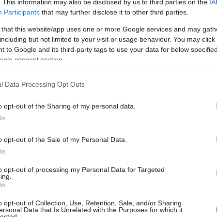
. This information may also be disclosed by us to third parties on the
IA
Participants
that may further disclose it to other third parties.
 that this website/app uses one or more Google services and may gath
including but not limited to your visit or usage behaviour. You may click 
 to Google and its third-party tags to use your data for below specifi
ogle consent section.
l Data Processing Opt Outs
o opt-out of the Sharing of my personal data.
In
o opt-out of the Sale of my Personal Data.
In
to opt-out of processing my Personal Data for Targeted
ing.
In
o opt-out of Collection, Use, Retention, Sale, and/or Sharing
ersonal Data that Is Unrelated with the Purposes for which it
lected.