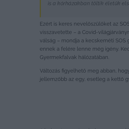
is a kórházakban töltik életük el
Ezért is keres nevelőszülőket az SO
visszavetette – a Covid-világjárvány
válság – mondja a kecskeméti SOS g
ennek a felére lenne még igény. Ke
Gyermekfalvak hálózatában.
Változás figyelhető meg abban, hog
jellemzőbb az egy, esetleg a kettő 