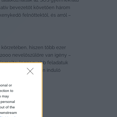
matív bevezetőt követően három 
nykedő felnőttektől, és arról – 
körzetében, hiszen több ezer 
2000 nevelőszülőre van igény – 
iemelte: legnagyobb feladatuk 
ilisban Kecskeméten induló 
sonal or
ection to
ou may
 personal
out of the
 downstream