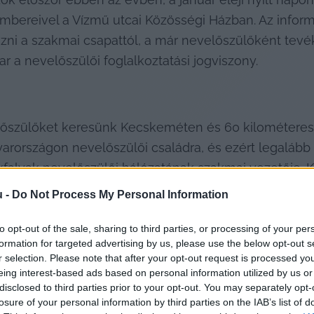
mbereivel a Vízmű utcai Közösségi Házban. Az infor
ni a szakmai csapattól, a már nevelőszülőként tevéke
r a nevelőszülői foglalkoztatási jogviszony.
előszülőket keresünk Kecskeméten és 60 kilométeres 
rszágon nevelőszülői családra, és ezért legalább 
falvak nevelőszülői hálózatának szakmai vezetője. K
ntkezőt találjanak a februárban Budapesten, majd ápr
u -
Do Not Process My Personal Information
to opt-out of the sale, sharing to third parties, or processing of your per
formation for targeted advertising by us, please use the below opt-out s
r selection. Please note that after your opt-out request is processed y
eing interest-based ads based on personal information utilized by us or
disclosed to third parties prior to your opt-out. You may separately opt-
losure of your personal information by third parties on the IAB’s list of