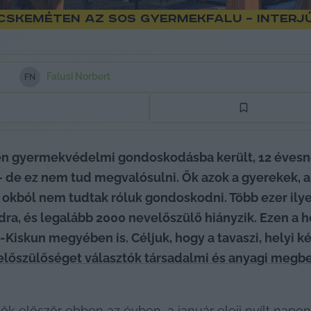
skeméten az SOS gyermekfalu – interjú
Falusi Norbert
F
N
n gyermekvédelmi gondoskodásba került, 12 évesnél
 de ez nem tud megvalósulni. Ők azok a gyerekek, ak
n okból nem tudtak róluk gondoskodni. Több ezer il
a, és legalább 2000 nevelőszülő hiányzik. Ezen a he
kun megyében is. Céljuk, hogy a tavaszi, helyi kép
előszülőséget választók társadalmi és anyagi megbe
ők először ebben az évben, a január eleji nyílt napo