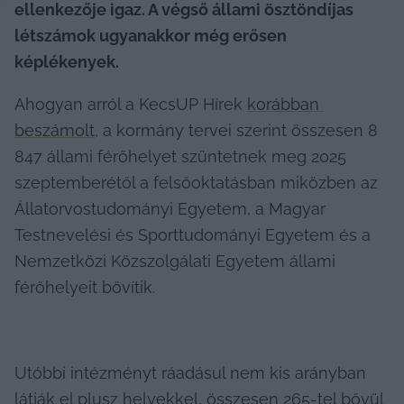
ellenkezője igaz. A végső állami ösztöndíjas 
létszámok ugyanakkor még erősen 
képlékenyek.
Ahogyan arról a KecsUP Hírek 
korábban 
beszámolt
, a kormány tervei szerint összesen 8 
847 állami férőhelyet szüntetnek meg 2025 
szeptemberétől a felsőoktatásban miközben az 
Állatorvostudományi Egyetem, a Magyar 
Testnevelési és Sporttudományi Egyetem és a 
Nemzetközi Közszolgálati Egyetem állami 
férőhelyeit bővítik.
Utóbbi intézményt ráadásul nem kis arányban 
látják el plusz helyekkel, összesen 265-tel bővül 