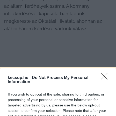
az állami férőhelyek száma. A kormány 
intézkedésével kapcsolatban lapunk 
megkereste az Oktatási Hivatalt, ahonnan az 
alábbi három kérdésre vártunk választ:
kecsup.hu -
Do Not Process My Personal
Information
Pontosan mi indokolta, hogy az állami 
férőhelyeket csökkentsék?
If you wish to opt-out of the sale, sharing to third parties, or
processing of your personal or sensitive information for
Mi az oka annak, hogy miközben több ezer 
targeted advertising by us, please use the below opt-out
section to confirm your selection. Please note that after your
férőhellyel csökken az állami férőhelyek 
opt-out request is processed you may continue seeing