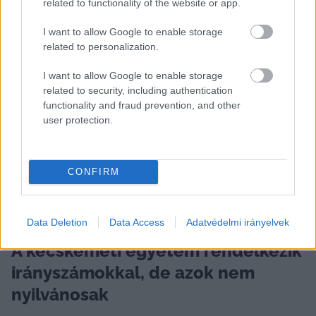
related to functionality of the website or app.
ponthatár meghatározáskor, a jelentkezők 
I want to allow Google to enable storage
eredményei és fókusza alapján alakulnak ki.
related to personalization.
I want to allow Google to enable storage
HIRDETÉS
related to security, including authentication
functionality and fraud prevention, and other
user protection.
CONFIRM
Data Deletion
Data Access
Adatvédelmi irányelvek
A kecskeméti egyetem rendelkezik 
irányszámokkal, de azok nem 
nyilvánosak