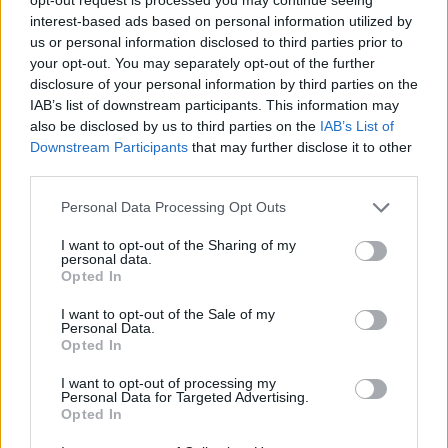
száma, addig három egyetem 
interest-based ads based on personal information utilized by
us or personal information disclosed to third parties prior to
(Állatorvostudományi Egyetem, a Magyar 
your opt-out. You may separately opt-out of the further
Testnevelési és Sporttudományi Egyetem és 
disclosure of your personal information by third parties on the
a Nemzetközi Közszolgálati Egyetem) állami 
IAB’s list of downstream participants. This information may
also be disclosed by us to third parties on the
IAB’s List of
férőhelyeinek száma növekszik?
Downstream Participants
that may further disclose it to other
third parties.
Nem tartják-e aggályosnak az állami 
Please note that this website/app uses one or more Google
Personal Data Processing Opt Outs
férőhelyek számának csökkentését abból a 
services and may gather and store information including but
not limited to your visit or usage behaviour. You may click to
I want to opt-out of the Sharing of my
szempontból, hogy ezáltal sok magyar diák 
personal data.
grant or deny consent to Google and its third-party tags to
lehetősége szűnik meg a felsőoktatásban 
Opted In
use your data for below specified purposes in below Google
való részvételre?
consent section.
I want to opt-out of the Sale of my
Personal Data.
Opted In
OH: csökkenés helyett nőni fog az 
I want to opt-out of processing my
Personal Data for Targeted Advertising.
állami férőhelyek száma az 
Opted In
egyetemeken