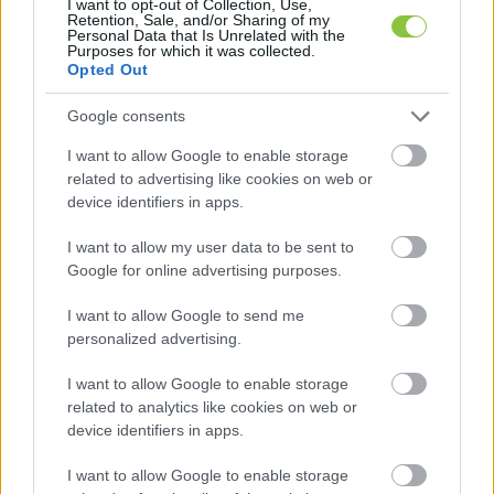
I want to opt-out of Collection, Use,
Retention, Sale, and/or Sharing of my
Personal Data that Is Unrelated with the
Purposes for which it was collected.
A hivataltól előző cikkünk megjelenéséig választ 
Opted Out
nem kaptunk, de ami késik az nem múlik alapon 
most az is befutott szerkesztőségünkbe. Az 
Google consents
Oktatási Hivatal
 levelében arról tájékoztatott, 
I want to allow Google to enable storage
related to advertising like cookies on web or
hogy az állami férőhelyek száma nem csökken, 
device identifiers in apps.
hanem jelentősen nő.
I want to allow my user data to be sent to
Google for online advertising purposes.
„Tavaly 75 ezer jelentkező állami ösztöndíjas 
képzésre került felvételre, idén több mint 87 
I want to allow Google to send me
personalized advertising.
ezer állami ösztöndíjas helyet hirdettünk meg 
a felsőoktatásban”
I want to allow Google to enable storage
related to analytics like cookies on web or
device identifiers in apps.
– írták. Végül hozzátették, a végső állami 
I want to allow Google to enable storage
ösztöndíjas létszámok a felvételi eljárás végén, a 