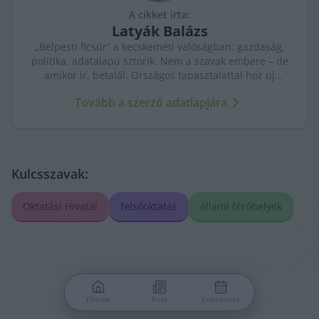
A cikket írta:
Latyák
Balázs
„Belpesti ficsúr” a kecskeméti valóságban: gazdaság,
politika, adatalapú sztorik. Nem a szavak embere – de
amikor ír, betalál. Országos tapasztalattal hoz új
nézőpontokat a helyi ügyekhez.
Tovább a szerző adatlapjára
Kulcsszavak:
Oktatási Hivatal
felsőoktatás
állami férőhelyek
Főoldal
Friss
Események