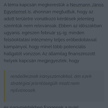
A téma kapcsán megkerestük a 
Neumann János 
Egyetemet
 is, ahonnan megtudtuk, hogy az 
adott területre vonatkozó kérdések jelenleg 
szerintük nem relevánsak. Ebben az időszakban 
ugyanis, egészen február 15-ig, minden 
felsőoktatási intézmény teljes erőbedobással 
kampányol, hogy minél több potenciális 
hallgatót vonzzon. Az államilag finanszírozott 
helyek kapcsán megjegyezték, hogy
rendelkeznek irányszámokkal, ám ezek 
stratégiai jelentőségük miatt nem 
nyilvánosak,
és nagymértékben függenek a nyári 