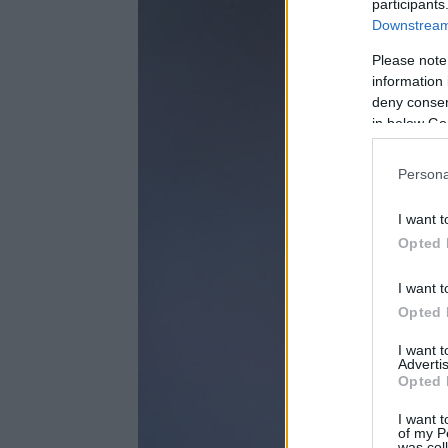
participants
Downstream 
Please note
information 
deny consent
in below Go
Persona
I want t
Opted 
I want t
Opted 
I want 
Advertis
Opted 
I want t
of my P
was col