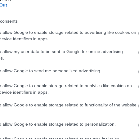
Out
consents
o allow Google to enable storage related to advertising like cookies on
evice identifiers in apps.
o allow my user data to be sent to Google for online advertising
s.
to allow Google to send me personalized advertising.
o allow Google to enable storage related to analytics like cookies on
evice identifiers in apps.
netet elmesélni a musical nyelvén, amit ebben a fo
o allow Google to enable storage related to functionality of the website
l választottuk Hunyadi Mátyás trónra kerülését, ami e
z alkotócsapat motivációját Szente Vajk rendező.
o allow Google to enable storage related to personalization.
i társulat kiválóságai mellett Ember Márk, Veréb Ta
o allow Google to enable storage related to security, including