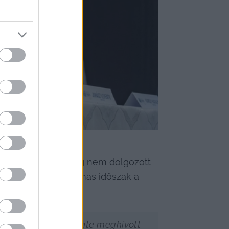
rmában korábban még nem dolgozott 
gy rendkívül izgalmas időszak a 
más és Juhász Levente meghívott 