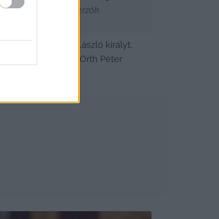
ak a történetbe a szerzők.
árk játssza, V. László királyt, 
arai László nádort Orth Péter 