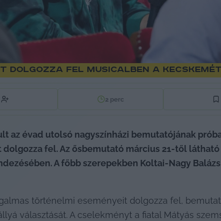
t dolgozza fel musicalben a Kecskeméti
2
perc
ult az évad utolsó nagyszínházi bemutatójának próba
 dolgozza fel. Az ősbemutató március 21-től látható
ndezésében. A főbb szerepekben Koltai-Nagy Balázs,
zgalmas történelmi eseményeit dolgozza fel, bemutat
rállyá választását. A cselekményt a fiatal Mátyás sz