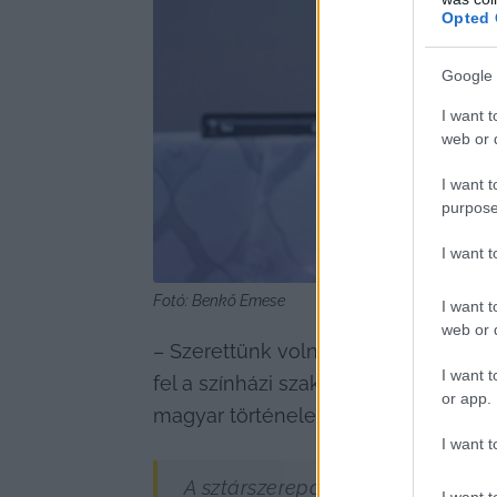
Opted 
Google 
I want t
web or d
I want t
purpose
I want 
Fotó: Benkő Emese
I want t
web or d
– Szerettünk volna egy olyan törté
I want t
fel a színházi szakma. Sok téma közü
or app.
magyar történelemben – idézte fel a
I want t
A sztárszereposztást a kecskemét
I want t