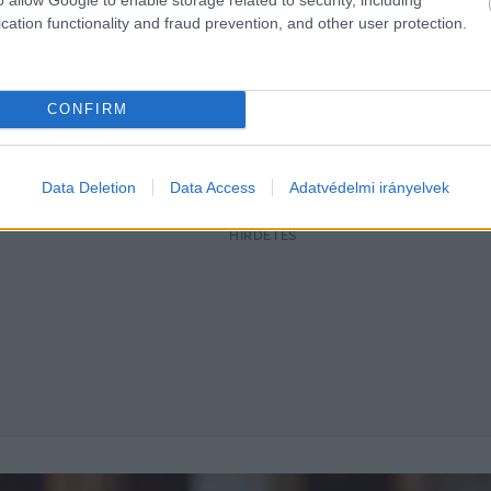
történelmi szereplőkön felül fiktív karaktereket is írt
cation functionality and fraud prevention, and other user protection.
váltott szereposztásban Koltai-Nagy Balázs és Ember M
CONFIRM
Veréb Tamás formálja meg. A musical antagonistáját, G
 Kovács Gyopár.
Data Deletion
Data Access
Adatvédelmi irányelvek
HIRDETÉS