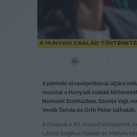
A Hunyadi család történeté
B
Z
A pénteki olvasópróbával útjára ind
musical a Hunyadi család történetét
Nemzeti Színházban, Szente Vajk re
Veréb Tamás és Orth Péter láthatók.
A musical a XV. század közepének i
László tragikus halálát és Mátyás ki