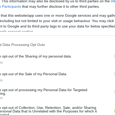
. This information may also be disclosed by us to third parties on the
IA
Participants
that may further disclose it to other third parties.
 that this website/app uses one or more Google services and may gath
including but not limited to your visit or usage behaviour. You may click 
 to Google and its third-party tags to use your data for below specifi
ogle consent section.
l Data Processing Opt Outs
o opt-out of the Sharing of my personal data.
In
o opt-out of the Sale of my Personal Data.
In
to opt-out of processing my Personal Data for Targeted
ing.
In
o opt-out of Collection, Use, Retention, Sale, and/or Sharing
ersonal Data that Is Unrelated with the Purposes for which it
lected.