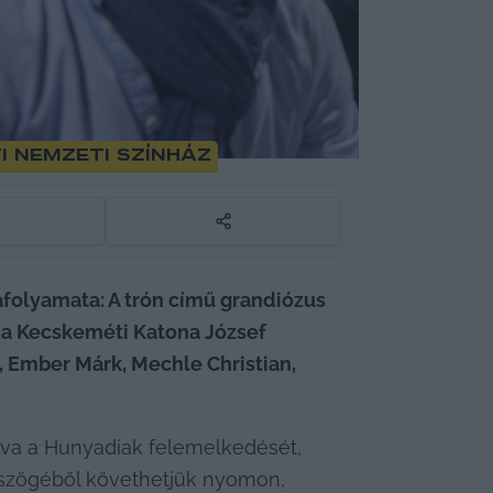
 Nemzeti Színház
folyamata: A trón című grandiózus 
 a Kecskeméti Katona József 
 Ember Márk, Mechle Christian, 
va a Hunyadiak felemelkedését, 
emszögéből követhetjük nyomon, 