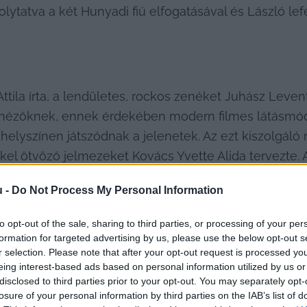
olytatva a két Hunyadi fiú elfogatásával és László lef
tila írta, a lendületes, rockos zenéket Juhász Leven
 a nézőknek, ennek érdekében modern filmes látásmódd
 helyszínen játszódnak a jelenetek. Az ezt kiszolgáló
 ötvöző jelmezeket Kovács Yvette Alida tervezte. A ko
terek pedig Drucker Péter és Iván Sára.
u -
Do Not Process My Personal Information
to opt-out of the sale, sharing to third parties, or processing of your per
formation for targeted advertising by us, please use the below opt-out s
r selection. Please note that after your opt-out request is processed y
eing interest-based ads based on personal information utilized by us or
disclosed to third parties prior to your opt-out. You may separately opt-
losure of your personal information by third parties on the IAB’s list of