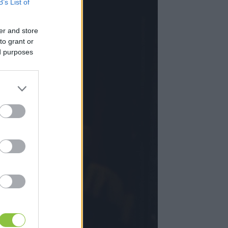
B’s List of
er and store
to grant or
ed purposes