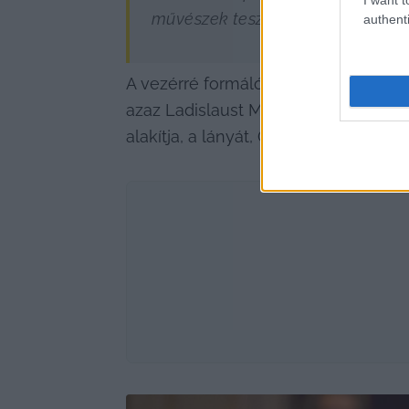
művészek teszik teljessé. A valós 
authenti
A vezérré formálódó Hunyadi Mátyást 
azaz Ladislaust Mechle Christian és 
alakítja, a lányát, Garai Annát pedig