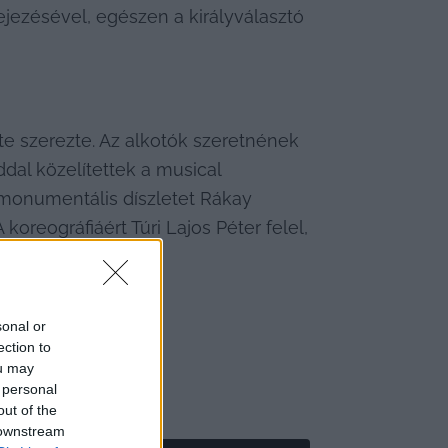
ejezésével, egészen a királyválasztó 
te szerezte. Az alkotók szeretnének 
al közelítettek a musical 
 monumentális díszletet Rákay 
reográfiáért Túri Lajos Péter felel, 
sonal or
ection to
ou may
 personal
out of the
 downstream