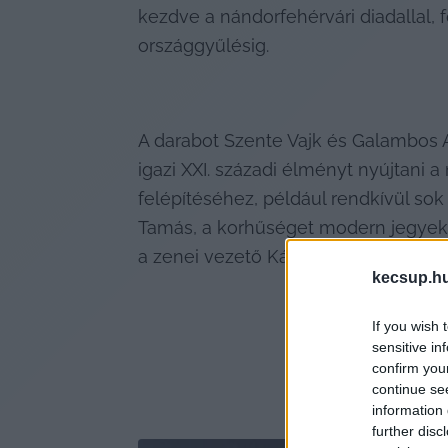
kezdve a nándorfehérvári diadallal, f
országgyűlésig.
A darabot Szente Vajk és Galambos At
igazi XXI. századi élményt nyújtani
felépítéséhez, például rendkívül sok
Tamás, a korhűséget modern jegyekkel
a zenei vezető Károly Kati, a karmes
kecsup.h
If you wish 
sensitive in
confirm you
continue se
information 
further disc