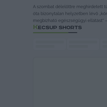
A szombat délelőttre meghirdetett t
óta bizonytalan helyzetben lévő „kórh
megbízható egészségügyi ellátást” –
K
ECSUP SHORTS