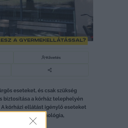
 lesz a gyermekellátással?
Követés
rgős eseteket, és csak szükség 
 biztosítása a kórház telephelyén 
 kórházi ellátást igénylő eseteket 
onológia, endokrinológia, 