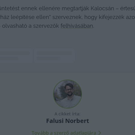
üntetést ennek ellenére megtartják Kalocsán – értesü
áz leépítése ellen” szerveznek, hogy kifejezzék azon h
 olvasható a szervezők 
felhívásában
.
A cikket írta:
Falusi
Norbert
Tovább a szerző adatlapjára