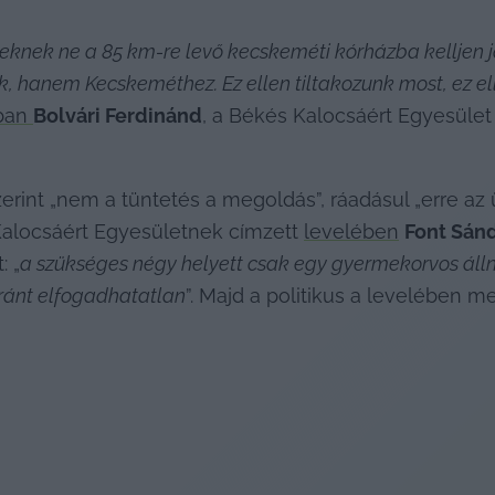
eknek ne a 85 km-re levő kecskeméti kórházba kelljen jár
, hanem Kecskeméthez. Ez ellen tiltakozunk most, ez e
ban 
Bolvári Ferdinánd
, a Békés Kalocsáért Egyesület 
erint „nem a tüntetés a megoldás”, ráadásul „erre az ü
 Kalocsáért Egyesületnek címzett 
levelében
Font Sán
: „
a szükséges négy helyett csak egy gyermekorvos áll
ránt elfogadhatatlan
”. Majd a politikus a levelében m