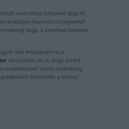
niuk, mert ahhoz tartozunk. Baja itt 
llen próbáljuk felemelni a hangunkat
” 
elnökségi tagja, a szombati tüntetés 
gyre már erőteljesen rá is 
dor
. Hozzátette azt is, hogy ismert 
na rendelkezésre, amely szakmailag 
egoldásként feltüntette a kórház 