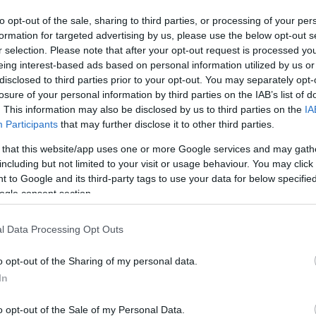
to opt-out of the sale, sharing to third parties, or processing of your per
Kiskun Vármegyei Oktatókórház
, miután széles körben
formation for targeted advertising by us, please use the below opt-out s
 a szülészeti- és gyermekellátás.
r selection. Please note that after your opt-out request is processed y
eing interest-based ads based on personal information utilized by us or
disclosed to third parties prior to your opt-out. You may separately opt-
losure of your personal information by third parties on the IAB’s list of
jegyzését, hogy február 22-ére tüntetést szervezett 
. This information may also be disclosed by us to third parties on the
IA
Participants
that may further disclose it to other third parties.
 szülészeti és gyermekosztály fekvőbeteg-ellátásán
 that this website/app uses one or more Google services and may gath
nnyal erre is reagálva, 
Óváry Csaba
 főigazgató egy
including but not limited to your visit or usage behaviour. You may click 
ont Sándor
 országgyűlési képviselővel. Az ügyben a
 to Google and its third-party tags to use your data for below specifi
zet tisztázását. Választ nem kaptunk ugyan, de közzé
ogle consent section.
ldalán.
l Data Processing Opt Outs
o opt-out of the Sharing of my personal data.
In
o opt-out of the Sale of my Personal Data.