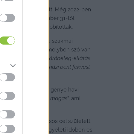
 évek óta kihívást jelent a kalocsai kórházban a gyermekosztály működtetése szakemberhiány miatt. Még 2022-ben 
 egy orvosházaspár és azóta Bajáról és Kecskemétről utaztatták ide a szakorvosokat. 2024. december 31-től 
hónappal meghosszabbítottak.
 figyelembe véve a szakmai 
 kórház közleménye, melyben szó van 
mbuláns formában, járóbeteg-ellátás 
abb, több napos kórházi bent fekvést 
elentkező orvos bérigénye havi 
iszonyítva irreálisan magas
”, ami 
án az a konszenzusos cél született, 
kal biztosítanák ügyeleti időben és 