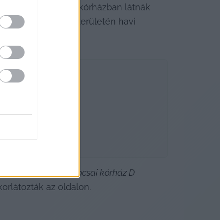
 a Tolna vármegyei kórházban látnák 
, kardiológia szakterületén havi 
ályozása, és a kalocsai kórház D 
orlátozták az oldalon.