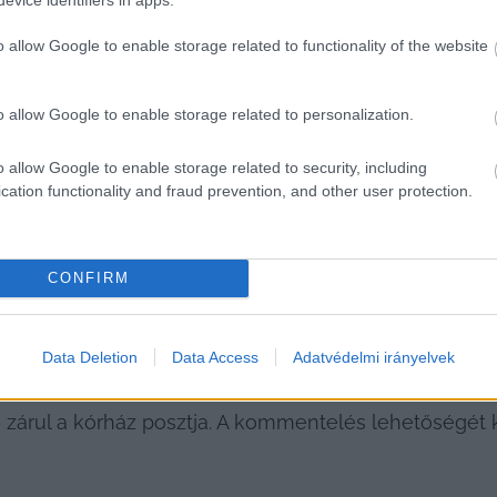
tást; a kórházi befektetést igénylő eseteket ezentúl
o allow Google to enable storage related to functionality of the website
st (pulmonológia, endokrinológia, gasztroenterológia
o allow Google to enable storage related to personalization.
HIRDETÉS
o allow Google to enable storage related to security, including
cation functionality and fraud prevention, and other user protection.
CONFIRM
Data Deletion
Data Access
Adatvédelmi irányelvek
 „
közös cél a további aktív ágyszámcsökkentés megakad
– zárul a kórház posztja. A kommentelés lehetőségét k