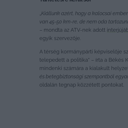
„
Kiállunk azért, hogy a kalocsai ember
van 45-50 km-re, de nem oda tartozunk
– mondta az ATV-nek adott 
interjújá
egyik szervezője.
A térség kormánypárti képviselője sz
telepedett a politika” – írta a Békés
mindenki számára a kialakult helyzet
és betegbiztonsági szempontból egya
oldalán tegnap közzétett pontokat.