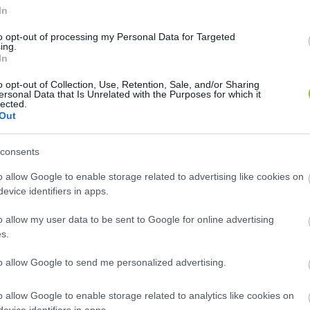
In
to opt-out of processing my Personal Data for Targeted
ing.
In
ecsemő- és szülészeti osztályon, melyet újabb egy 
o opt-out of Collection, Use, Retention, Sale, and/or Sharing
vizsgálták a gyermekosztály működési lehetőségeit,
ersonal Data that Is Unrelated with the Purposes for which it
lected.
a betegforgalmat és a fenntarthatóságot – kezdődik a
Out
 fekvőbeteg-ellátást igénylő betegségek nagy része a
consents
gügyi rendszerrel rendelkező országokban ezért a súlyos
éretű centrumkórházakba szervezik
”.
o allow Google to enable storage related to advertising like cookies on
evice identifiers in apps.
 hogy kerestek korábban gyermekorvost ugyan, de a j
o allow my user data to be sent to Google for online advertising
rház szerint az „
ellátandó betegek alacsony számához v
s.
elephelyen dolgozók között.
to allow Google to send me personalized advertising.
 polgármester és országgyűlési képviselő között ezut
o allow Google to enable storage related to analytics like cookies on
kambulanciát; a gyermekellátásban jártas háziorvosok
evice identifiers in apps.