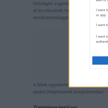
hétvégén a gyerekek számára az ellá
I want t
el és növelnék helyben a szakrendelé
or app.
rendszerességgel).
I want t
I want t
authenti
A felek egyetértettek abban is, hogy
épület felújításának szorgalmazása
” 
Tüntetésre kerül sor