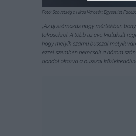
Fotó: Szövetség a Hírös Városért Egyesület Faceb
„Az új számozás nagy mértékben bonyol
lakosokról. A több tíz éve kialakult r
hogy melyik számú busszal melyik város
ezzel szemben nemcsak a három számjegy
gondot okozva a busszal közlekedőkn