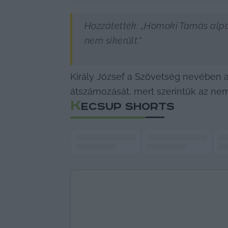
Hozzátették: 
„Homoki Tamás alpol
nem sikerült.” 
Király József a Szövetség nevében ar
átszámozását, mert szerintük az nem
K
ECSUP SHORTS