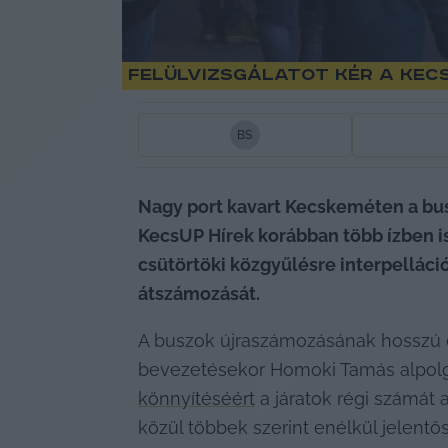
Felülvizsgálatot kér a kec
B
S
Nagy port kavart Kecskeméten a busz
KecsUP Hírek korábban több ízben is 
csütörtöki közgyűlésre interpelláció
átszámozását.
A buszok újraszámozásának hosszú 
bevezetésekor Homoki Tamás alpolgárm
könnyítéséért
 a járatok régi számát
közül többek szerint enélkül jelent