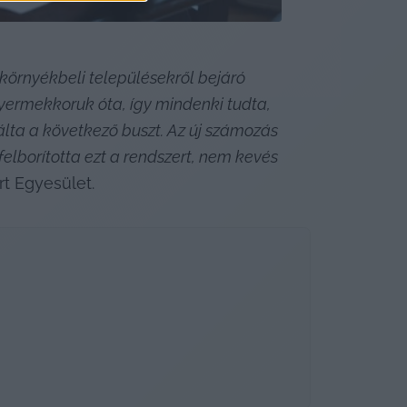
örnyékbeli településekről bejáró 
yermekkoruk óta, így mindenki tudta, 
lta a következő buszt. Az új számozás 
lborította ezt a rendszert, nem kevés 
rt Egyesület.