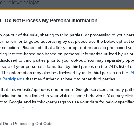
er relevanciáját
.
u -
Do Not Process My Personal Information
to opt-out of the sale, sharing to third parties, or processing of your per
formation for targeted advertising by us, please use the below opt-out s
r selection. Please note that after your opt-out request is processed y
eing interest-based ads based on personal information utilized by us or
disclosed to third parties prior to your opt-out. You may separately opt-
losure of your personal information by third parties on the IAB’s list of
. This information may also be disclosed by us to third parties on the
IA
Participants
that may further disclose it to other third parties.
 that this website/app uses one or more Google services and may gath
including but not limited to your visit or usage behaviour. You may click 
 to Google and its third-party tags to use your data for below specifi
ogle consent section.
let
 már 2024 októberben aláírásokat gyűjtött azért, 
többször ellenezték az új rendszer bevezetését, de edd
l Data Processing Opt Outs