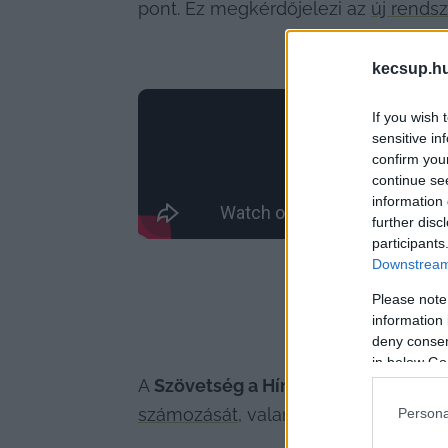
pont. Ez megkérdőjelezi az 
új rendsz
kecsup.h
If you wish 
sensitive in
confirm you
continue se
information 
further disc
participants
Downstream 
Please note
information 
deny consent
in below Go
A
 Szövetség a Hírös Városért Egyesü
számozását
, valamint ezenkívül is 
Persona