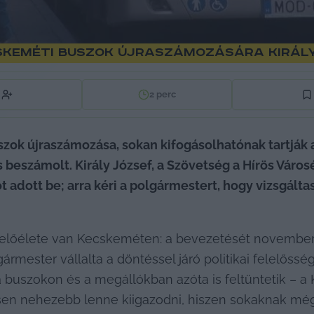
skeméti buszok újraszámozására Király
2
perc
ok újraszámozása, sokan kifogásolhatónak tartják az
beszámolt. Király József, a Szövetség a Hírös Városér
t adott be; arra kéri a polgármestert, hogy vizsgálta
előélete van Kecskeméten: a bevezetését november
ester vállalta a döntéssel járó politikai felelősség
 a buszokon és a megállókban azóta is feltüntetik – a
ősen nehezebb lenne kiigazodni, hiszen sokaknak még