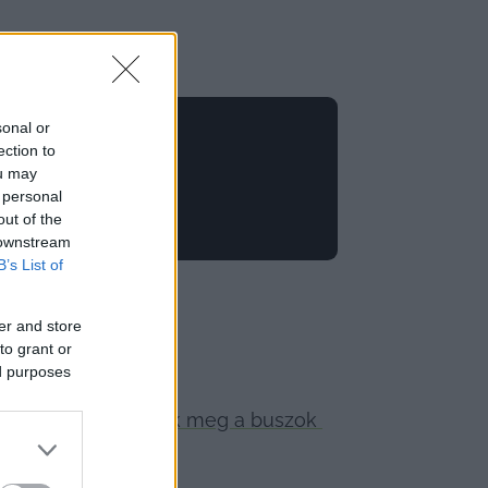
sonal or
ection to
ou may
 personal
out of the
 downstream
B’s List of
er and store
to grant or
ed purposes
hogy 
ne változtassák meg a buszok 
ig hiába.