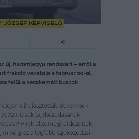
 József képviselő
 új, háromjegyű rendszert – erről a 
t frakció vezetője a február 20-ai, 
ssa felül a kecskeméti buszok 
 elején 
elhalasztották
, decemberi 
et. Az 
utasok tájékozódásának 
 KecsUP Hírek által megkérdezettek 
 mindig ez a legfőbb tájékozódási 