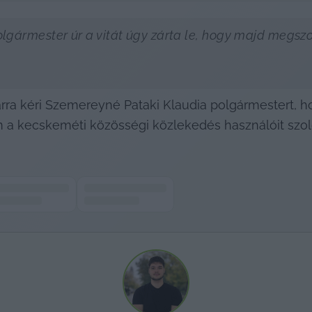
gármester úr a vitát úgy zárta le, hogy majd megszokj
ra kéri Szemereyné Pataki Klaudia polgármestert, hog
 a kecskeméti közösségi közlekedés használóit szolg