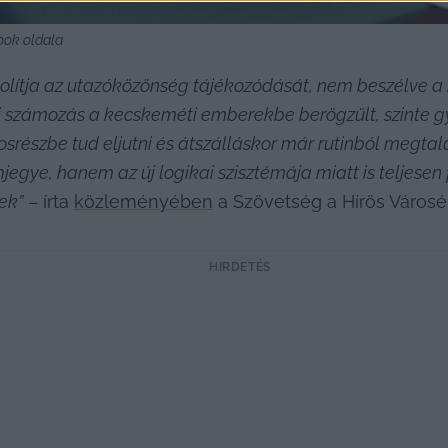
ook oldala
ítja az utazóközönség tájékozódását, nem beszélve a k
égi számozás a kecskeméti emberekbe berögzült, szinte g
részbe tud eljutni és átszálláskor már rutinból megtalá
e, hanem az új logikai szisztémája miatt is teljesen fe
ek”
 – írta 
közleményében
 a Szövetség a Hírös Városé
HIRDETÉS