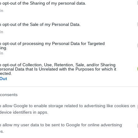
o opt-out of the Sharing of my personal data.
iselő a február 20-i, csütörtöki közgyűlésre interpellá
In
vizsgáltassa felül a kecskeméti buszok átszámozását.
elen gyakorlatot jelez, egy problémamegoldás sürget
o opt-out of the Sale of my Personal Data.
személyesen, vagy megbízottja útján szóban, vagy ti
In
s megfogalmazása a 
Közgyűlés és Szervei Szervezeti 
to opt-out of processing my Personal Data for Targeted
ing.
In
o opt-out of Collection, Use, Retention, Sale, and/or Sharing
ersonal Data that Is Unrelated with the Purposes for which it
lected.
Out
consents
o allow Google to enable storage related to advertising like cookies on
evice identifiers in apps.
o allow my user data to be sent to Google for online advertising
s.