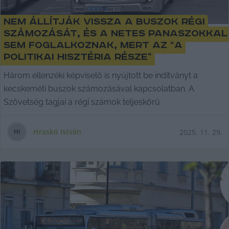
Nem állítják vissza a buszok régi
számozását, és a netes panaszokkal
sem foglalkoznak, mert az “a
politikai hisztéria része”
Három ellenzéki képviselő is nyújtott be indítványt a
kecskeméti buszok számozásával kapcsolatban. A
Szövetség tagjai a régi számok teljeskörű
Hraskó István
2025. 11. 29.
H
I