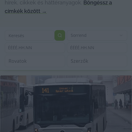
hírek, cikkek és háttéranyagok.
Böngéssz a
címkék között
→
Sorrend
ÉÉÉÉ.HH.NN
ÉÉÉÉ.HH.NN