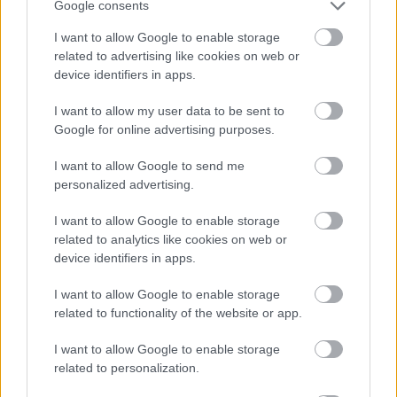
Google consents
„A rendelkezésre álló kevés helyet
kell tudnunk okosabban használni” –
I want to allow Google to enable storage
lakossági fórumot tartottak a
related to advertising like cookies on web or
belvárosi közlekedésről
device identifiers in apps.
Problémaérzékeny és szókimondó lakossági fórumon
I want to allow my user data to be sent to
vehettünk részt az elmúlt napokban, amelyiknek apropóját
Google for online advertising purposes.
a múlt év végén megszületett és elfogadott új
I want to allow Google to send me
personalized advertising.
Barna Imre Yossarian
2026. 02. 08.
B
I
I want to allow Google to enable storage
related to analytics like cookies on web or
device identifiers in apps.
I want to allow Google to enable storage
related to functionality of the website or app.
I want to allow Google to enable storage
related to personalization.