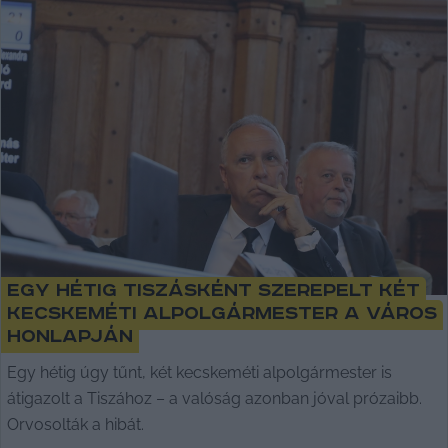
Egy hétig tiszásként szerepelt két
kecskeméti alpolgármester a város
honlapján
Egy hétig úgy tűnt, két kecskeméti alpolgármester is
átigazolt a Tiszához – a valóság azonban jóval prózaibb.
Orvosolták a hibát.