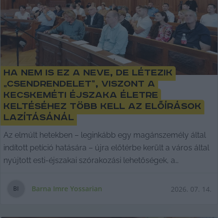
Ha nem is ez a neve, de létezik
„csendrendelet”, viszont a
kecskeméti éjszaka életre
keltéséhez több kell az előírások
lazításánál
Az elmúlt hetekben – leginkább egy magánszemély által
indított petíció hatására – újra előtérbe került a város által
nyújtott esti-éjszakai szórakozási lehetőségek, a
vendéglátóhelyek helyzetének többé-kevésbé állandó
vitatémája.
Barna Imre Yossarian
2026. 07. 14.
B
I