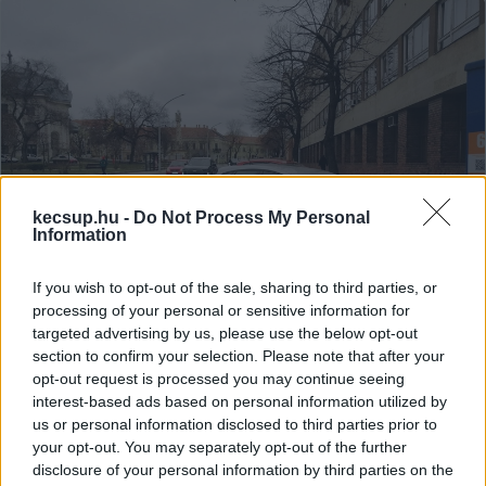
kecsup.hu -
Do Not Process My Personal
Information
If you wish to opt-out of the sale, sharing to third parties, or
processing of your personal or sensitive information for
targeted advertising by us, please use the below opt-out
Parkoló helyett bringatámaszok:
section to confirm your selection. Please note that after your
opt-out request is processed you may continue seeing
biztonságosabbá válhat a zebrán
interest-based ads based on personal information utilized by
történő átkelés a Kada iskolánál
us or personal information disclosed to third parties prior to
Két parkoló helyére is kerékpártámaszok kerülhetnek a
your opt-out. You may separately opt-out of the further
disclosure of your personal information by third parties on the
Kada Elek Technikumnak (jelenleg még) otthont adó épület