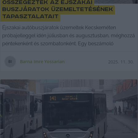
Összegezték az éjszakai
buszjáratok üzemeltetésének
tapasztalatait
Éjszakai autóbuszjáratok üzemeltek Kecskeméten
próbajelleggel idén júliusban és augusztusban, méghozzá
péntekenként és szombatonként. Egy beszámoló
Barna Imre Yossarian
2025. 11. 30.
B
I