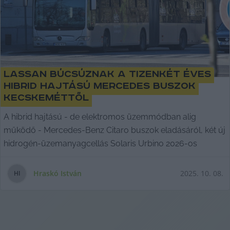
Lassan búcsúznak a tizenkét éves
hibrid hajtású Mercedes buszok
Kecskeméttől
A hibrid hajtású - de elektromos üzemmódban alig
működő - Mercedes-Benz Citaro buszok eladásáról, két új
hidrogén-üzemanyagcellás Solaris Urbino 2026-os
Hraskó István
2025. 10. 08.
H
I