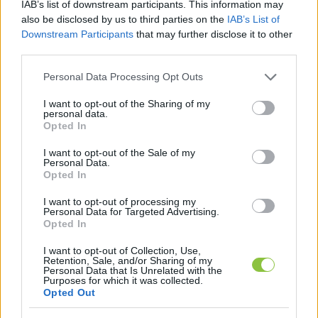
IAB’s list of downstream participants. This information may
mellett, ezzel pedig a kerékpáros
also be disclosed by us to third parties on the
IAB’s List of
Downstream Participants
that may further disclose it to other
third parties.
Barna Imre Yossarian
2026. 02. 16.
B
I
Please note that this website/app uses one or more Google
Personal Data Processing Opt Outs
services and may gather and store information including but
not limited to your visit or usage behaviour. You may click to
I want to opt-out of the Sharing of my
personal data.
grant or deny consent to Google and its third-party tags to
Opted In
use your data for below specified purposes in below Google
consent section.
I want to opt-out of the Sale of my
Personal Data.
Opted In
I want to opt-out of processing my
Personal Data for Targeted Advertising.
Opted In
I want to opt-out of Collection, Use,
Retention, Sale, and/or Sharing of my
Personal Data that Is Unrelated with the
Purposes for which it was collected.
Opted Out