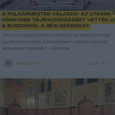
A polgármester válasza: az utasok
könnyebb tájékozódásáért vették l
a buszokról a régi számokat
„Mivel az oldalkijelzőkön a korlátozott karakterszám miatt
egyéb információkat, különösképpen a járatok útirányát
nem lehetett feltüntetni“ - indokolták.
Balla Szilárd
2026. 07. 15.
B
S