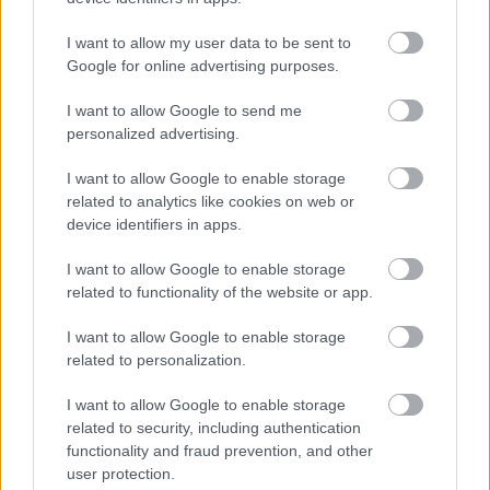
I want to allow my user data to be sent to
Google for online advertising purposes.
I want to allow Google to send me
personalized advertising.
I want to allow Google to enable storage
related to analytics like cookies on web or
device identifiers in apps.
Nem sokkal később jelent meg újra a 
I want to allow Google to enable storage
másodrendű vádlott. A kidobók megbeszélték, 
related to functionality of the website or app.
hogy a felelősségre vonás elkerülése, és a 
szórakozóhely hírnevének megvédése 
I want to allow Google to enable storage
related to personalization.
érdekében nem hagyják életben az eszméletlen 
férfit, a dolgot vonatbalesetnek fogják álcázni. A 
I want to allow Google to enable storage
related to security, including authentication
magatehetetlen testet a nagyjából 100–150 
functionality and fraud prevention, and other
méterre lévő vasútvonalhoz vitték, és úgy 
user protection.