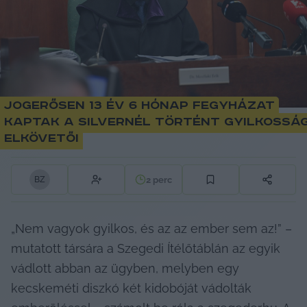
Jogerősen 13 év 6 hónap fegyházat
kaptak a Silvernél történt gyilkossá
elkövetői
2
perc
B
Z
„Nem vagyok gyilkos, és az az ember sem az!” – 
mutatott társára a Szegedi Ítélőtáblán az egyik 
vádlott abban az ügyben, melyben egy 
kecskeméti diszkó két kidobóját vádolták 