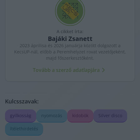
A cikket írta:
Bajáki
Zsanett
2023 áprilisa és 2026 januárja között dolgozott a
KecsUP-nál, előbb a Peremhelyzet rovat vezetőjeként,
majd főszerkesztőként.
Tovább a szerző adatlapjára
Kulcsszavak:
gyilkosság
nyomozás
kidobók
Silver disco
ítélethirdetés