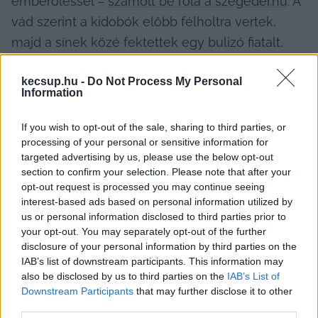
emberöléssel – 
számolt be róla a szegeder.hu
. A 
vád szerint a kidobók előbb félholtra vertek, 
majd a sínek közé fektettek egy bulizó fiatalt, 
hogy elüsse a vonat. Az ügyben 2024 áprilisában 
kecsup.hu -
Do Not Process My Personal
hozott elsőfokú ítéletet a Kecskeméti 
Information
Törvényszék, akkor 13 év 6 hónap fegyházat 
kaptak a vádlottak, a Szegedi Ítélőtábla ezt 
If you wish to opt-out of the sale, sharing to third parties, or
processing of your personal or sensitive information for
hagyta helyben másodfokon pénteken.
targeted advertising by us, please use the below opt-out
section to confirm your selection. Please note that after your
opt-out request is processed you may continue seeing
Az eset 2000. október elsején történt 
interest-based ads based on personal information utilized by
Kecskeméten, a most 50 éves N. T. és az 52 
us or personal information disclosed to third parties prior to
éves V. L. kidobóként dolgozott a Silver nevű 
your opt-out. You may separately opt-out of the further
disclosure of your personal information by third parties on the
diszkóban, ahová ittas állapotban keveredett 
IAB’s list of downstream participants. This information may
be a későbbi áldozat, az akkor 24 éves G. J.
also be disclosed by us to third parties on the
IAB’s List of
Downstream Participants
that may further disclose it to other
third parties.