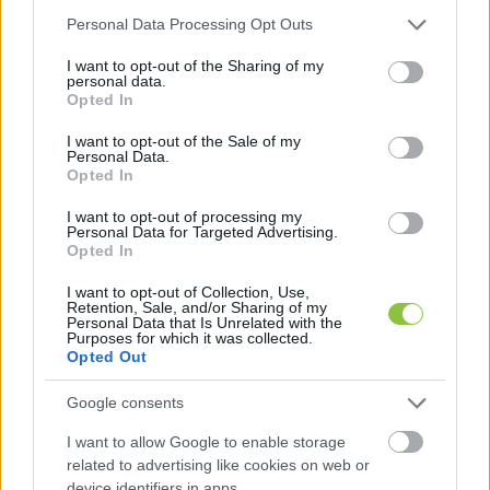
Az elsőfokú ítélet szerint részeg fiatalhoz a 
Please note that this website/app uses one or more Google
Personal Data Processing Opt Outs
másodrendű vádlott V. L. ment oda először a 
services and may gather and store information including but
not limited to your visit or usage behaviour. You may click to
I want to opt-out of the Sharing of my
tánctéren, hogy eltávolítsa a helyről. Szóváltás 
personal data.
grant or deny consent to Google and its third-party tags to
Opted In
és dulakodás alakult ki köztük, V. ököllel és 
use your data for below specified purposes in below Google
viperával ütötte meg a férfit. G. J. a földre rogyott, 
consent section.
I want to opt-out of the Sale of my
Personal Data.
de még fel tudott állni. Az összetűzésbe 
Opted In
bekapcsolódott az elsőrendű vádlott N. T. is, 
I want to opt-out of processing my
karon fogták G.-t és a főbejáratához vitték. A 
Personal Data for Targeted Advertising.
Opted In
bejárattól N. T. és egy másik kidobó először az 
I want to opt-out of Collection, Use,
Izsáki út felé, majd a belváros irányába vezette a 
Retention, Sale, and/or Sharing of my
Personal Data that Is Unrelated with the
már védekezésre képtelen, de még járni tudó 
Purposes for which it was collected.
sértettet. Az esetről készült 
rendőrségi 
Opted Out
beszámoló szerint
 a fiatal lehányta N. T-t, aki 
Google consents
ezért viperájával többször is lesújtott rá. G. 
I want to allow Google to enable storage
összeesett és mozdulni sem bírt, 
related to advertising like cookies on web or
koponyacsonttöréseket szenvedett.
device identifiers in apps.