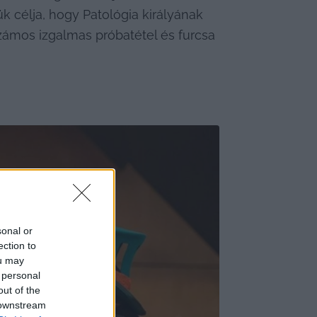
célja, hogy Patológia királyának 
zámos izgalmas próbatétel és furcsa 
sonal or
ection to
ou may
 personal
out of the
 downstream