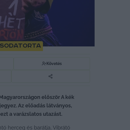
csodatorta
Követés
Magyarországon először A kék 
gyez. Az előadás látványos, 
zt a varázslatos utazást.
ó herceg és barátja, Vibrátó 