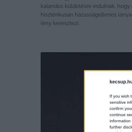
kalandos küldetésre indulnak, hogy 
hisztérikusan házasságellenes lánya,
lény keresztezi.
kecsup.h
If you wish 
sensitive in
confirm you
continue se
information 
further disc