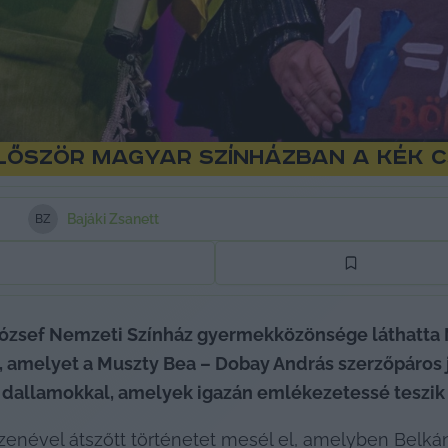
lőször magyar színházban A kék 
Bajáki Zsanett
B
Z
József Nemzeti Színház gyermekközönsége láthatta 
 amelyet a Muszty Bea – Dobay András szerzőpáros je
dallamokkal, amelyek igazán emlékezetessé teszik e
zenével átszőtt történetet mesél el, amelyben Belkánt