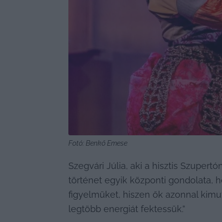
Fotó: Benkő Emese
Szegvári Júlia, aki a hisztis Szupertó
történet egyik központi gondolata, h
figyelmüket, hiszen ők azonnal kimut
legtöbb energiát fektessük.”