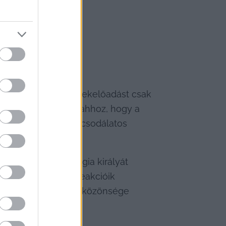
án kiemelte: „Gyermekelőadást csak 
ó nélkülözhetetlen ahhoz, hogy a 
bevezet a színház csodálatos 
ászló, aki Patológia királyát 
inte és közvetlen reakcióik 
 ahhoz, hogy a jövő közönsége 