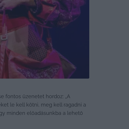
ese fontos üzenetet hordoz: „A 
t le kell kötni, meg kell ragadni a 
hogy minden előadásunkba a lehető 