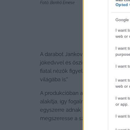
Fotó: Benkő Emese
Opted 
Google 
I want t
web or d
I want t
A darabot Jankovics Anna rendezéséb
purpose
jókedvvel és őszinte lelkesedéssel 
I want 
fiatal nézők figyelmét fenntartsuk.
világába is.”
I want t
web or d
A produkcióban a Kecskeméti Nemzeti
I want t
alakítja, így fogalmazott: „A gyermek
or app.
egyszerre adnak felelősséget és örö
I want t
megszeresse a színház világát.”
I want t