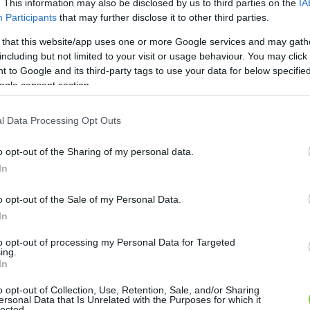
. This information may also be disclosed by us to third parties on the
IA
Participants
that may further disclose it to other third parties.
 that this website/app uses one or more Google services and may gath
including but not limited to your visit or usage behaviour. You may click 
 to Google and its third-party tags to use your data for below specifi
ogle consent section.
l Data Processing Opt Outs
o opt-out of the Sharing of my personal data.
In
o opt-out of the Sale of my Personal Data.
In
to opt-out of processing my Personal Data for Targeted
ing.
In
o opt-out of Collection, Use, Retention, Sale, and/or Sharing
ersonal Data that Is Unrelated with the Purposes for which it
lected.