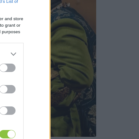
B’s List of
er and store
to grant or
ed purposes