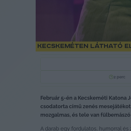
Kecskeméten látható e
2
perc
Február 5-én a Kecskeméti Katona 
csodatorta című zenés mesejátékot,
mozgalmas, és tele van fülbemászó 
A darab egy fordulatos, humorral és 