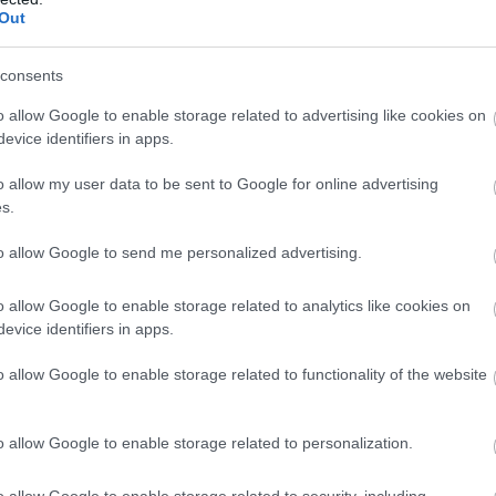
Out
consents
o allow Google to enable storage related to advertising like cookies on
evice identifiers in apps.
o allow my user data to be sent to Google for online advertising
en állították színpadra, aki a mesés történet kapcs
s.
lehet készíteni. A mese varázsa és a lendületes temp
to allow Google to send me personalized advertising.
 A kék csodatorta nemcsak szórakoztat, hanem egyben 
o allow Google to enable storage related to analytics like cookies on
evice identifiers in apps.
 Színház számos kiváló színművésze szerepel. Sirkó L
o allow Google to enable storage related to functionality of the website
ek számára játszani mindig különleges kihívás. Az ősz
met. Bízunk benne, hogy ez az előadás is hozzájárul
o allow Google to enable storage related to personalization.
o allow Google to enable storage related to security, including