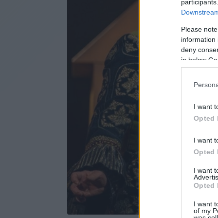
participants
Downstream 
Please note
information 
deny consent
in below Go
Persona
I want t
Opted 
I want t
Opted 
I want 
Advertis
Opted 
I want t
of my P
was col