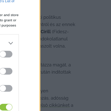
B’s List of
er and store
 Alexandra
 ellenzéki politikus 
to grant or
rről a napirendi pontról és az ennek 
ed purposes
 ki, hogy 
Leviczky Cirill
 (Fidesz-
e Szamler Lászlót indokolatlanul 
viselőtársát, válaszolt volna, 
eresést, hogy tisztázza magát, a 
yaránt, és csak ezután indítottak 
m, szerintünk könnyen 
atlant, milyen tartozás, adósság 
t, akkor írtuk meg 
első cikkünket
 a 