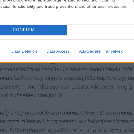
cation functionality and fraud prevention, and other user protection.
kozását azért nem írta bele a legújabb vagyonnyilatko
CONFIRM
a vállalkozását nem hajlandó visszaadni, mert nincs 
Data Deletion
Data Access
Adatvédelmi irányelvek
edig a következő magyarázatot adta: 2015 előtt az 
 akkoriban bedőlt egy bankhitele, és a földeladásból
Ez a kis földdarab nem került átírásra annak idején. Idő
 onnan tudtam meg, hogy a végrehajtótól kaptam egy papí
az enyém”
 – mondta Szamler László, kijelentve: végig 
k örököseinek van joguk.
dig, amíg ők erről le nem mondanak és azt nem mondják
rhol azzal állnék elő, hogy nekem van bármiféle olyan 
hez tartom magam a jövőben is”
 – zárta le a témát a 