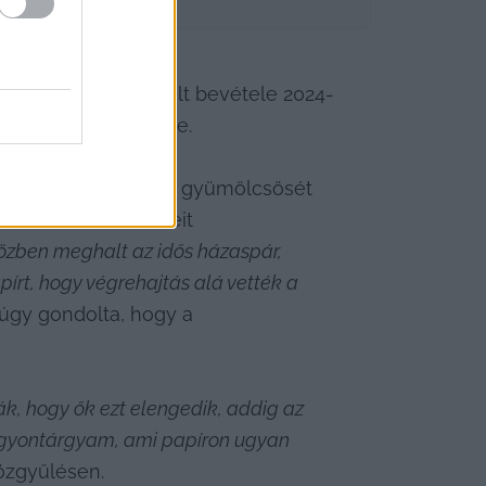
zatába, mert nem volt bevétele 2024-
ilyen kötelezettsége.
összes matkópusztai gyümölcsösét 
 származó bevételeit 
közben meghalt az idős házaspár, 
rt, hogy végrehajtás alá vették a 
úgy gondolta, hogy a 
, hogy ők ezt elengedik, addig az 
vagyontárgyam, ami papíron ugyan 
közgyűlésen.