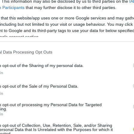
. This information may also be disclosed by us to third parties on the
IA
Participants
that may further disclose it to other third parties.
 that this website/app uses one or more Google services and may gath
is előkerült annak kapcsán, hogy 
Siposné Bodrozsán
including but not limited to your visit or usage behaviour. You may click 
ői vagyonnyilatkozatok nyilvánosságra hozatalát. Az e
 to Google and its third-party tags to use your data for below specifi
ogle consent section.
észletes 
cikkünk itt olvasható
, ebből annyit emelnénk
m frakciótársainak nincs takargatnivalója, és szerint
l Data Processing Opt Outs
 ha a Szövetség megkereste és megkérdezte volna kép
ó nyílt levélben kezdeményezett ellene vizsgálatot.
o opt-out of the Sharing of my personal data.
In
 jelezte, hogy igenis küldtek Szamler Lászlónak megk
o opt-out of the Sale of my Personal Data.
jában, a személyes és a hivatalos e-mail fiókjában eg
In
to opt-out of processing my Personal Data for Targeted
ing.
ár 28-án emailben megkereste Szamler Lászlót háro
In
m tüntette fel vagyonnyilatkozataiban az érintett ing
o opt-out of Collection, Use, Retention, Sale, and/or Sharing
tozása van-e jelenleg? -, egy hétig nem kaptunk válasz
ersonal Data that Is Unrelated with the Purposes for which it
lected.