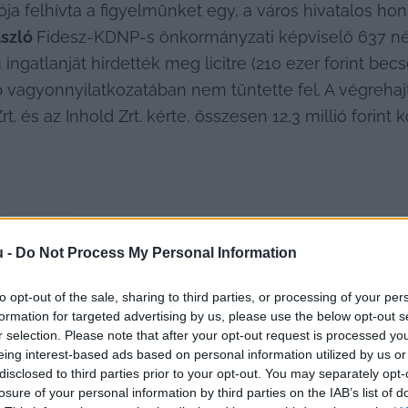
ja felhívta a figyelmünket egy, a város hivatalos honl
szló 
Fidesz-KDNP-s önkormányzati képviselő 637 nég
gatlanját hirdették meg licitre (210 ezer forint becsé
bb vagyonnyilatkozatában nem tüntette fel. A végreha
t. és az Inhold Zrt. kérte, összesen 12,3 millió forin
t közgyűlési frakciója február 5-én nyílt levelet tett 
u -
Do Not Process My Personal Information
telműen adjon számot a nyilvánosságnak a vagyoni hely
 választ, február 12-én 
közölték
, vagyonnyilatkozati
to opt-out of the sale, sharing to third parties, or processing of your per
formation for targeted advertising by us, please use the below opt-out s
r selection. Please note that after your opt-out request is processed y
eing interest-based ads based on personal information utilized by us or
disclosed to third parties prior to your opt-out. You may separately opt-
losure of your personal information by third parties on the IAB’s list of