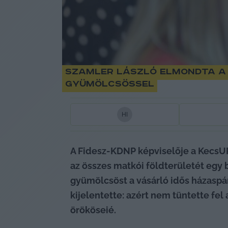
Szamler László elmondta a k
gyümölcsössel
H
I
A Fidesz-KDNP képviselője a KecsUP 
az összes matkói földterületét egy 
gyümölcsöst a vásárló idős házaspár 
kijelentette: azért nem tüntette fel
örököseié.