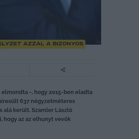
elyzet azzal a bizonyos
 elmondta -, hogy 2015-ben eladta 
híresült 637 négyzetméteres 
 alá került. Szamler László 
i, hogy az az elhunyt vevők 