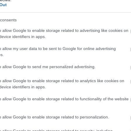
Out
n keresztül és a médián keresztül feltett kérdésekre n
consents
n, akár a bizottsági üléseken, a folyosón, hogy te figyel
o allow Google to enable storage related to advertising like cookies on
előtt is, bármi olyan kérdés felmerül, amely akár a v
evice identifiers in apps.
n, kaptam nyílt levelet. Egy provokáció. És innentől ke
o allow my user data to be sent to Google for online advertising
vagyok hajlandó bármiféle olyan kérdésére válaszolni, a
s.
bben a kérdésben eljárjon”
 – fejtette ki Szamler László
okra.
to allow Google to send me personalized advertising.
o allow Google to enable storage related to analytics like cookies on
HIRDETÉS
evice identifiers in apps.
o allow Google to enable storage related to functionality of the website
o allow Google to enable storage related to personalization.
o allow Google to enable storage related to security, including