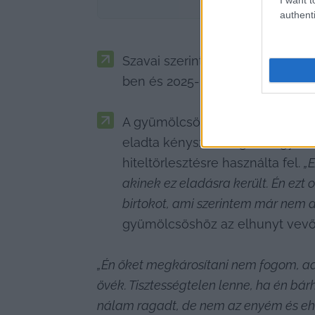
authenti
Szavai szerint az egyéni vállal
ben és 2025-ben sem tervez, de 
A gyümölcsössel kapcsolatban p
eladta kényszerűségből, ugyanis
hiteltörlesztésre használta fel. 
„
akinek ez eladásra került. Én ezt
birtokot, ami szerintem már nem 
gyümölcsöshöz az elhunyt vevő
„Én őket megkárosítani nem fogom, ad
övék. Tisztességtelen lenne, ha én bá
nálam ragadt, de nem az enyém és eh