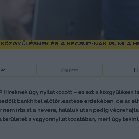
özgyűlésnek és a KecsUP-nak is, mi a h
5
perc
Híreknek úgy nyilatkozott – és ezt a közgyűlésen is
bedőlt bankhitel előtörlesztése érdekében, de az el
nem írta át a nevére, haláluk után pedig végrehajtás
 a területet a vagyonnyilatkozatában, mert úgy tekint