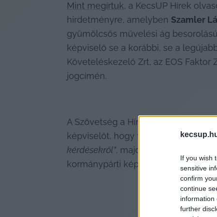
Mint megírtuk
, a KecsUP Hírek olvasó
hirdetményre, amelyben 
Szamler Lá
gyümölcsös művelési ág besorolású in
képviselő se a korábbi, se a legúja
Követeléskezelő Zrt, az EOS Faktor Zr
jogcímén.
A Szövetség a Hírös Városért Egyesüle
kecsup.h
képviselőt, hogy február 10-ig „
egyér
kérdésekről”
, majd miután nem kaptak
If you wish 
kormánypárti képviselő ellen.
sensitive in
confirm you
continue se
information 
further disc