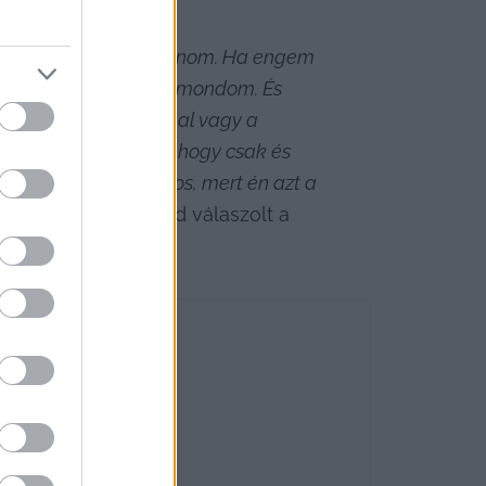
ekem nem kell válaszolnom. Ha engem 
j, ez hogy volt, én elmondom. És 
agyonnyilatkozatommal vagy a 
zdve úgy döntöttem, hogy csak és 
mi ezzel kapcsolatos, mert én azt a 
 a közgyűlésen. Majd válaszolt a 