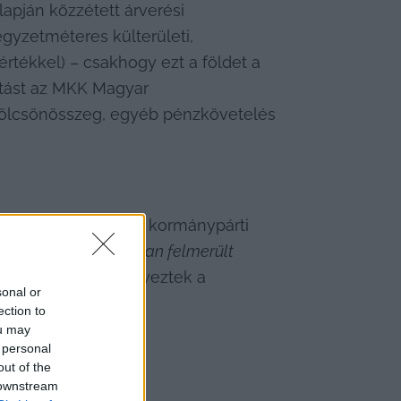
apján közzétett árverési 
yzetméteres külterületi, 
rtékkel) – csakhogy ezt a földet a 
jtást az MKK Magyar 
t kölcsönösszeg, egyéb pénzkövetelés 
közzé, felszólítva a kormánypárti 
zetével kapcsolatban felmerült 
 eljárást kezdeményeztek a 
sonal or
ection to
ou may
 personal
out of the
 downstream