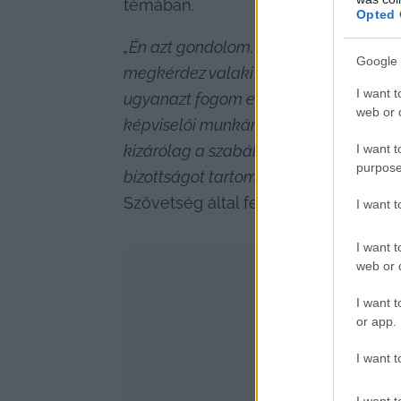
témában.
Opted 
„Én azt gondolom, hogy nyílt leveleke
Google 
megkérdez valaki akár itt a közgyűlésbe
I want t
ugyanazt fogom elmondani a bizottság 
web or d
képviselői munkámmal kapcsolatos. Ige
I want t
kizárólag a szabályozási bizottságnak 
purpose
bizottságot tartom legitimnek, hogy e
Szövetség által felvetett hiányosság
I want 
I want t
web or d
I want t
or app.
I want t
I want t