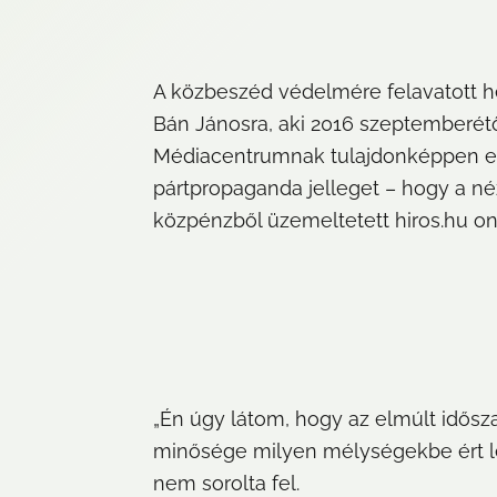
A közbeszéd védelmére felavatott hely
Bán Jánosra, aki 2016 szeptemberétől
Médiacentrumnak tulajdonképpen ebbe
pártpropaganda jelleget – hogy a néze
közpénzből üzemeltetett hiros.hu o
„Én úgy látom, hogy az elmúlt idősza
minősége milyen mélységekbe ért le”
nem sorolta fel.