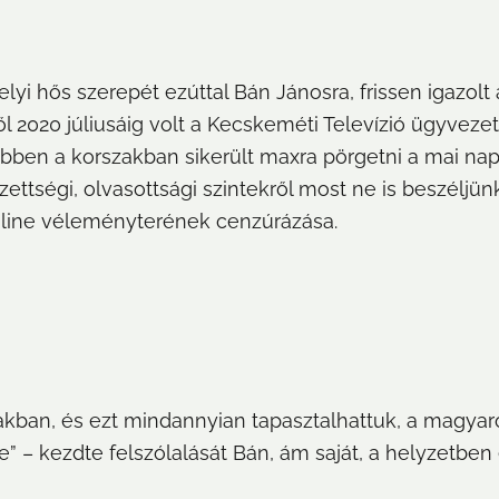
i hős szerepét ezúttal Bán Jánosra, frissen igazolt a
 2020 júliusáig volt a Kecskeméti Televízió ügyvezető 
n a korszakban sikerült maxra pörgetni a mai napig 
ttségi, olvasottsági szintekről most ne is beszéljünk 
nline véleményterének cenzúrázása.
kban, és ezt mindannyian tapasztalhattuk, a magyaror
 – kezdte felszólalását Bán, ám saját, a helyzetben 