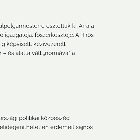
lpolgármesterre osztották ki. Arra a 
igazgatója, főszerkesztője. A Hírös 
képviselt, kézivezérelt 
– és alatta vált „normává” a 
szági politikai közbeszéd 
elidegeníthetetlen érdemeit sajnos 