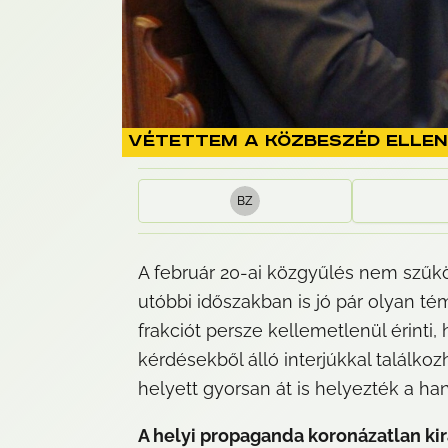
Vétettem a közbeszéd ellen
B
Z
A február 20-ai közgyűlés nem szűkö
utóbbi időszakban is jó pár olyan t
frakciót persze kellemetlenül érinti
kérdésekből álló interjúkkal találko
helyett gyorsan át is helyezték a han
A helyi propaganda koronázatlan kir