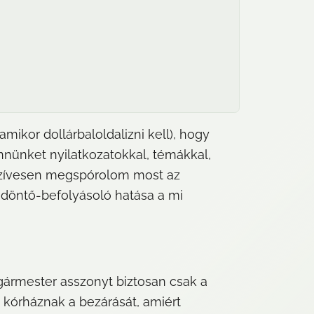
ikor dollárbaloldalizni kell), hogy 
nünket nyilatkozatokkal, témákkal, 
szívesen megspórolom most az 
döntő-befolyásoló hatása a mi 
gármester asszonyt biztosan csak a 
órháznak a bezárását, amiért 