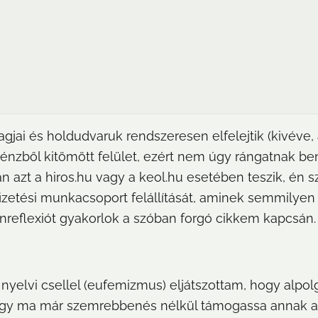
jai és holdudvaruk rendszeresen elfelejtik (kivéve, am
énzből kitömött felület, ezért nem úgy rángatnak ben
 azt a hiros.hu vagy a keol.hu esetében teszik, én 
zetési munkacsoport felállítását, aminek semmilyen 
eflexiót gyakorlok a szóban forgó cikkem kapcsán.
 nyelvi csellel (eufemizmus) eljátszottam, hogy alpol
ogy ma már szemrebbenés nélkül támogassa annak a k