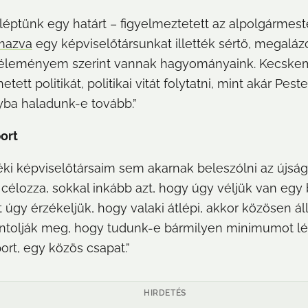
éptünk egy határt – figyelmeztetett az alpolgármeste
mazva
 egy képviselőtársunkat illették sértő, megaláz
 Véleményem szerint vannak hagyományaink. Kecskem
t politikát, politikai vitát folytatni, mint akár Pes
yba haladunk-e tovább.”
ort
éki képviselőtársaim sem akarnak beleszólni az újsá
zt célozza, sokkal inkább azt, hogy úgy véljük van eg
t úgy érzékeljük, hogy valaki átlépi, akkor közösen ál
ontolják meg, hogy tudunk-e bármilyen minimumot létr
rt, egy közös csapat.”
HIRDETÉS