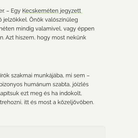
r. – Egy 
Kecskeméten jegyzett 
ó jelzőkkel. Önök valószínűleg 
éten mindig valamivel, vagy éppen 
ten. Azt hiszem, hogy most nekünk 
gírók szakmai munkájába, mi sem – 
y bizonyos humánum szabta, jóízlés 
lapítsuk ezt meg és ha indokolt, 
ehozni, itt és most a közeljövőben. 