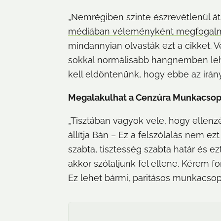
„Nemrégiben szinte észrevétlenül átl
médiában véleményként megfogal
mindannyian olvasták ezt a cikket.
sokkal normálisabb hangnemben lehetet
kell eldöntenünk, hogy ebbe az irán
Megalakulhat a Cenzúra Munkacsop
„Tisztában vagyok vele, hogy ellenz
állítja Bán – Ez a felszólalás nem e
szabta, tisztesség szabta határ és ez
akkor szólaljunk fel ellene. Kérem f
Ez lehet bármi, paritásos munkacsopo