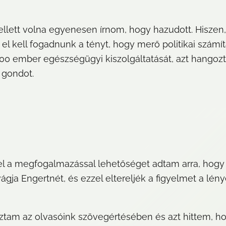
kellett volna egyenesen írnom, hogy hazudott. Hiszen,
el kell fogadnunk a tényt, hogy merő politikai számít
.000 ember egészségügyi kiszolgáltatását, azt hango
 gondot.
el a megfogalmazással lehetőséget adtam arra, hog
ágja Engertnét, és ezzel eltereljék a figyelmet a lén
ztam az olvasóink szövegértésében és azt hittem, ho