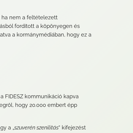
 ha nem a feltételezett 
ásból fordított a köpönyegen és 
ztatva a kormánymédiában, hogy ez a 
y a FIDESZ kommunikáció kapva 
yegről, hogy 20.000 embert épp 
gy a „
szuverén szenilitás
” kifejezést 