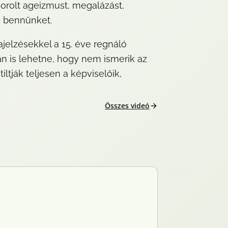
orolt ageizmust, megalázást, 
k bennünket.
ajelzésekkel a 15. éve regnáló 
 is lehetne, hogy nem ismerik az 
tják teljesen a képviselőik, 
Összes videó