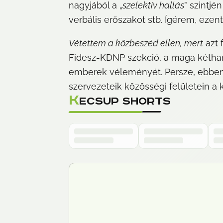
nagyjából a „
szelektív hallás
” szintjé
verbális erőszakot stb. Ígérem, ezen
Vétettem a közbeszéd ellen, mert
 azt
Fidesz-KDNP szekció, a maga kétharm
emberek véleményét. Persze, ebben mé
szervezeteik közösségi felületein 
K
ECSUP SHORTS