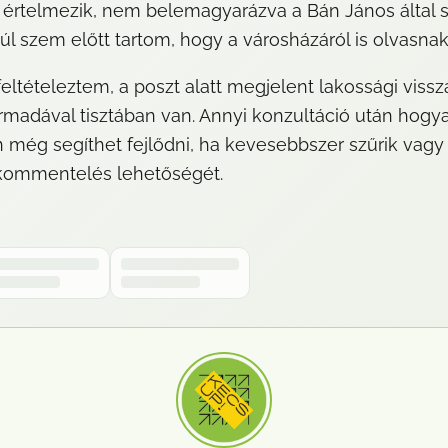
n értelmezik, nem belemagyarázva a Bán János által s
túl szem előtt tartom, hogy a városházáról is olvasna
 feltételeztem, a poszt alatt megjelent lakossági vissz
adával tisztában van. Annyi konzultáció után hogyan
g segíthet fejlődni, ha kevesebbszer szűrik vagy til
a kommentelés lehetőségét.