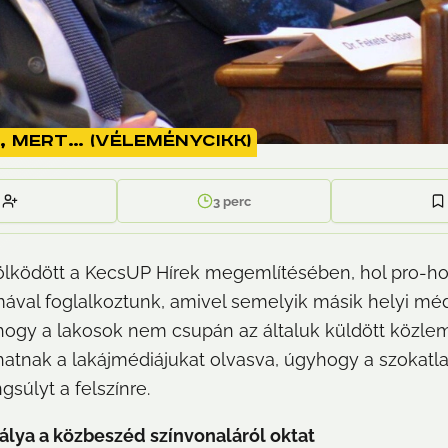
, mert… (véleménycikk)
3
perc
lködött a KecsUP Hírek megemlítésében, hol pro-hol 
émával foglalkoztunk, amivel semelyik másik helyi m
, hogy a lakosok nem csupán az általuk küldött közle
zhatnak a lakájmédiájukat olvasva, úgyhogy a szokatla
gsúlyt a felszínre.
álya a közbeszéd színvonaláról oktat