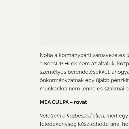
Noha a kormánypárti városvezetés tag
a KecsUP Hírek nem az általuk, közp
személyes berendelésekkel, ahogyan
önkormányzatnak egy újabb pénzkifi
munkánkra nem lenne és szakmai önr
MEA CULPA – rovat
Vétettem a közbeszéd ellen, mert
 egy
feledékenység késztethette arra, h