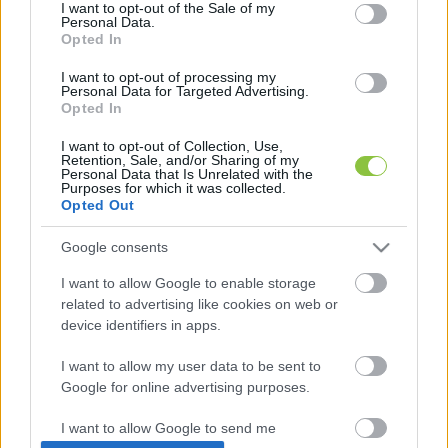
consent section.
segítségükkel életet mentenének. A teátrum az 
I want to opt-out of the Sale of my
Personal Data.
Országos Vérellátó Szolgálattal közösen 
Opted In
véradást szervez 13:30 és 17:00 között, és 
I want to opt-out of processing my
mindenkit arra biztat, hogy vegyen részt a 
Personal Data for Targeted Advertising.
Opted In
kezdeményezésben! 
K
I want to opt-out of Collection, Use,
ECSUP SHORTS
Összes videó
Retention, Sale, and/or Sharing of my
Personal Data that Is Unrelated with the
Purposes for which it was collected.
Opted Out
Google consents
I want to allow Google to enable storage
related to advertising like cookies on web or
device identifiers in apps.
I want to allow my user data to be sent to
Google for online advertising purposes.
A cikket írta:
I want to allow Google to send me
Bajáki
Zsanett