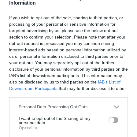
Information
If you wish to opt-out of the sale, sharing to third parties, or
processing of your personal or sensitive information for
targeted advertising by us, please use the below opt-out
section to confirm your selection. Please note that after your
opt-out request is processed you may continue seeing
Adj vért a Kecskeméti Nemzeti
interest-based ads based on personal information utilized by
us or personal information disclosed to third parties prior to
Színház művészeivel közösen és
your opt-out. You may separately opt-out of the further
ments életeket!
disclosure of your personal information by third parties on the
IAB’s list of downstream participants. This information may
also be disclosed by us to third parties on the
IAB’s List of
Bajáki Zsanett
Követés
B
Z
Downstream Participants
that may further disclose it to other
third parties.
1
perc
Please note that this website/app uses one or more Google
Personal Data Processing Opt Outs
services and may gather and store information including but
not limited to your visit or usage behaviour. You may click to
I want to opt-out of the Sharing of my
Március 22-én ismét megnyitja kapuit a 
personal data.
grant or deny consent to Google and its third-party tags to
Opted In
Kecskeméti Nemzeti Színház azok előtt, akik 
use your data for below specified purposes in below Google