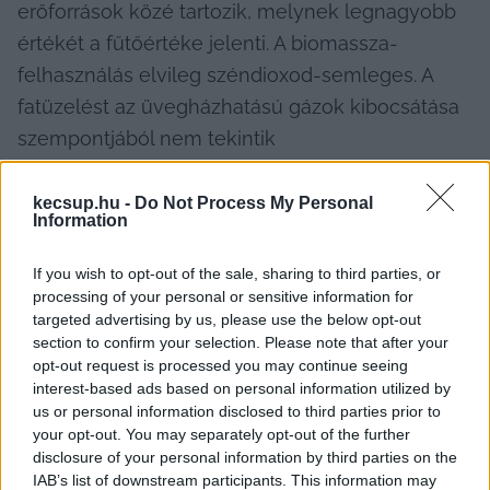
erőforrások közé tartozik, melynek legnagyobb 
értékét a fűtőértéke jelenti. A biomassza-
felhasználás elvileg széndioxod-semleges. A 
fatüzelést az üvegházhatású gázok kibocsátása 
szempontjából nem tekintik 
környezetszennyező módszernek, mert a 
kibocsátott szén-dioxidot az élő faállomány 
kecsup.hu -
Do Not Process My Personal
Information
megköti, és a fa szervezetébe beépíti. A 
biomassza-felhasználás egyre fontosabbá válik 
If you wish to opt-out of the sale, sharing to third parties, or
az EU-ban, ennek hátterében az áll, hogy 
processing of your personal or sensitive information for
targeted advertising by us, please use the below opt-out
használatával kiválthatók a fosszilis 
section to confirm your selection. Please note that after your
energiahordozók, mint az a kecskeméti példán 
opt-out request is processed you may continue seeing
interest-based ads based on personal information utilized by
keresztül is látszik.
us or personal information disclosed to third parties prior to
your opt-out. You may separately opt-out of the further
Ugyanakkor hátrányai is vannak a biomasszának, 
disclosure of your personal information by third parties on the
ezek közé sorolható, ha áramtermelésre 
IAB’s list of downstream participants. This information may