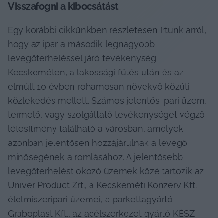
Visszafogni a kibocsátást
Egy korábbi 
cikkünkben részletesen
 írtunk arról, 
hogy az ipar a második legnagyobb 
levegőterheléssel járó tevékenység 
Kecskeméten, a lakossági fűtés után és az 
elmúlt 10 évben rohamosan növekvő közúti 
közlekedés mellett. Számos jelentős ipari üzem, 
termelő, vagy szolgáltató tevékenységet végző 
létesítmény található a városban, amelyek 
azonban jelentősen hozzájárulnak a levegő 
minőségének a romlásához. A jelentősebb 
levegőterhelést okozó üzemek közé tartozik az 
Univer Product Zrt., a Kecskeméti Konzerv Kft. 
élelmiszeripari üzemei, a parkettagyártó 
Graboplast Kft., az acélszerkezet gyártó KÉSZ 