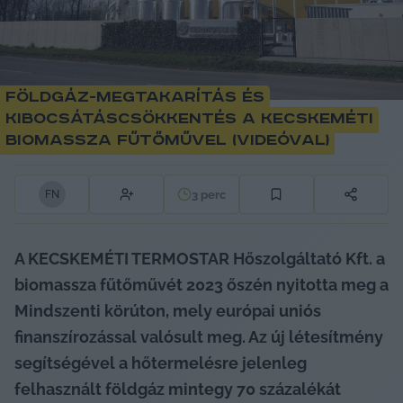
Földgáz-megtakarítás és
kibocsátáscsökkentés a kecskeméti
biomassza fűtőművel (videóval)
3
perc
F
N
A KECSKEMÉTI TERMOSTAR Hőszolgáltató Kft. a 
biomassza fűtőművét 2023 őszén nyitotta meg a 
Mindszenti körúton, mely európai uniós 
finanszírozással valósult meg. Az új létesítmény 
segítségével a hőtermelésre jelenleg 
felhasznált földgáz mintegy 70 százalékát 