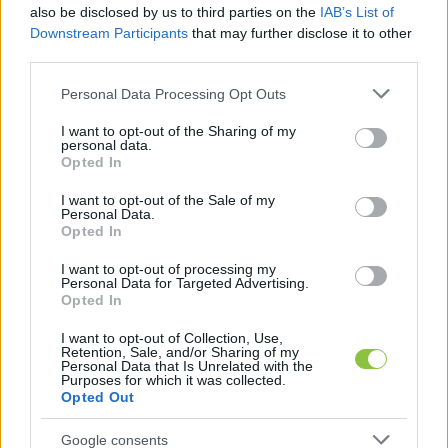
also be disclosed by us to third parties on the
IAB’s List of
használják, akkor magas költséggel lehet 
Downstream Participants
that may further disclose it to other
kalkulálni és növelheti az élelmiszerárakat is. 
third parties.
Amit kifogásolnak még, hogy a fatüzelés 
Please note that this website/app uses one or more Google
Personal Data Processing Opt Outs
viszonylag több nitrogén-oxidot, szén-
services and may gather and store information including but
monoxidot, port bocsáthat ki, ezért nagyon 
not limited to your visit or usage behaviour. You may click to
I want to opt-out of the Sharing of my
personal data.
grant or deny consent to Google and its third-party tags to
alacsony nedvességtartalmú fával szabadna 
Opted In
use your data for below specified purposes in below Google
fűteni. A szakemberek ezért inkább a faaprítékot 
consent section.
I want to opt-out of the Sale of my
Personal Data.
javasolják, amit fenntarthatósági szempontokkal 
Opted In
indokolnak.
I want to opt-out of processing my
Personal Data for Targeted Advertising.
Opted In
HIRDETÉS
I want to opt-out of Collection, Use,
Retention, Sale, and/or Sharing of my
Personal Data that Is Unrelated with the
Purposes for which it was collected.
Opted Out
Google consents