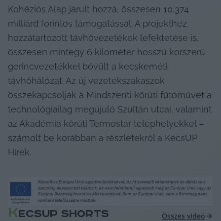
Kohéziós Alap járult hozzá, összesen 10,374 
milliárd forintos támogatással. A projekthez 
hozzátartozott távhővezetékek lefektetése is, 
összesen mintegy 6 kilométer hosszú korszerű 
gerincvezetékkel bővült a kecskeméti 
távhőhálózat. Az új vezetékszakaszok 
összekapcsolják a Mindszenti körúti fűtőművet a 
technológiailag megújuló Szultán utcai, valamint 
az Akadémia körúti Termostar telephelyekkel – 
számolt be
 korábban a részletekről a KecsUP 
Hírek.
K
ECSUP SHORTS
Összes videó