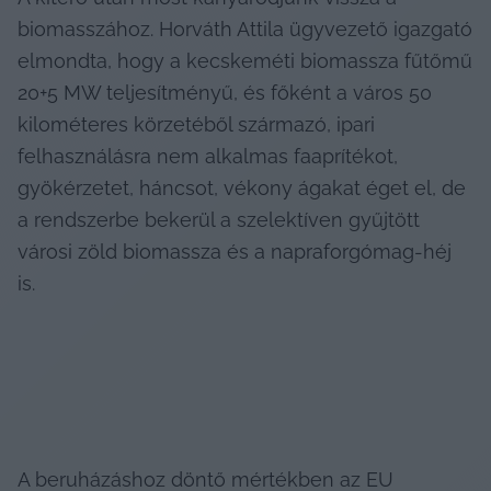
biomasszához. Horváth Attila ügyvezető igazgató 
elmondta, hogy a kecskeméti biomassza fűtőmű 
20+5 MW teljesítményű, és főként a város 50 
kilométeres körzetéből származó, ipari 
felhasználásra nem alkalmas faaprítékot, 
gyökérzetet, háncsot, vékony ágakat éget el, de 
a rendszerbe bekerül a szelektíven gyűjtött 
városi zöld biomassza és a napraforgómag-héj 
is.
A beruházáshoz döntő mértékben az EU 