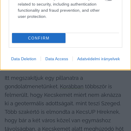
related to security, including authentication
functionality and fraud prevention, and other
user protection.
CONFIRM
Data Deletion
Data Access
Adatvédelmi irányelvek
Fotó: KecsUP Hírek
Itt megszakítjuk egy pillanatra a 
gondolatmenetünket. 
Korábban
 többször is 
felmerült, hogy Kecskemét miért nem aknázza 
ki a geotermális adottságait, mint teszi Szeged. 
Több szakértő is elmondta a KecsUP Híreknek, 
hogy bár a két város közel van egymáshoz 
távolságban, a Kecskemét alatt meghúzódó hőt 