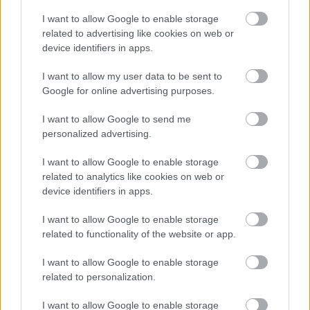
I want to allow Google to enable storage
related to advertising like cookies on web or
device identifiers in apps.
Fontos megemlíteni, hogy nem minden 
biomasszát tekintenek annak az Európai 
I want to allow my user data to be sent to
Google for online advertising purposes.
Unióban, csak akkor az, ha a mezőgazdasági 
hulladékok és maradékok esetében bizonyítva 
I want to allow Google to send me
van, hogy a termelés során szem előtt tartották 
personalized advertising.
a talajminőség megőrzését, az erdei biomassza 
I want to allow Google to enable storage
esetében bizonyítva van, hogy a nyersanyag 
related to analytics like cookies on web or
device identifiers in apps.
nem a nagy biológiai sokféleségű erdőkből 
származik, és a nem fenntartható kitermelés 
I want to allow Google to enable storage
kockázatának elkerülésére van jogszabály, 
related to functionality of the website or app.
vagyis minőségbiztosítás.
I want to allow Google to enable storage
related to personalization.
I want to allow Google to enable storage