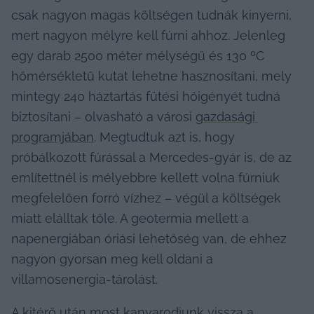
csak nagyon magas költségen tudnák kinyerni, 
mert nagyon mélyre kell fúrni ahhoz. Jelenleg 
egy darab 2500 méter mélységű és 130 ºC 
hőmérsékletű kutat lehetne hasznosítani, mely 
mintegy 240 háztartás fűtési hőigényét tudná 
biztosítani – olvasható a városi 
gazdasági 
programjában
. Megtudtuk azt is, hogy 
próbálkozott fúrással a Mercedes-gyár is, de az 
említettnél is mélyebbre kellett volna fúrniuk 
megfelelően forró vízhez – végül a költségek 
miatt elálltak tőle. A geotermia mellett a 
napenergiában óriási lehetőség van, de ehhez 
nagyon gyorsan meg kell oldani a 
villamosenergia-tárolást.
A kitérő után most kanyarodjunk vissza a 