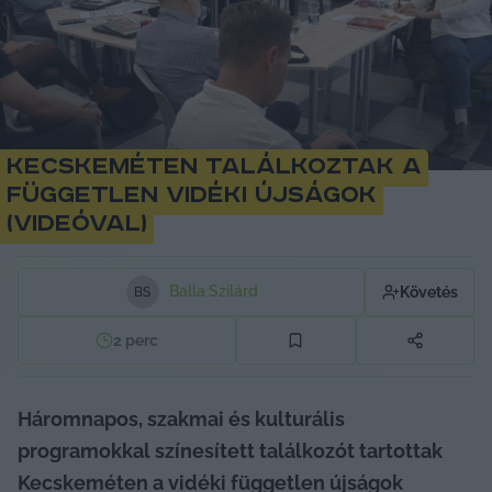
Kecskeméten találkoztak a
független vidéki újságok
(videóval)
Balla Szilárd
Követés
B
S
2
perc
Háromnapos, szakmai és kulturális 
programokkal színesített találkozót tartottak 
Kecskeméten a vidéki független újságok 