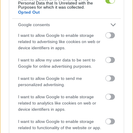
Personal Data that Is Unrelated with the
terveznek és gondolkoznak.
Purposes for which it was collected.
Opted Out
Google consents
I want to allow Google to enable storage
related to advertising like cookies on web or
device identifiers in apps.
A pénteki napról a France 2, az egyik francia 
I want to allow my user data to be sent to
Google for online advertising purposes.
közszolgálati televízió is forgatott a helyszínen, 
hogy bemutassák a magyar független média 
I want to allow Google to send me
personalized advertising.
roppant nehéz helyzetét a fokozódó politikai 
nyomás és ellehetetlenítés alatt.
I want to allow Google to enable storage
related to analytics like cookies on web or
device identifiers in apps.
Március 14-től háromhavonta a Magyar Hang 
I want to allow Google to enable storage
nyomtatott újsága KecsUP Hírek melléklettel 
related to functionality of the website or app.
fog megjelenni, így írásos formában, az 