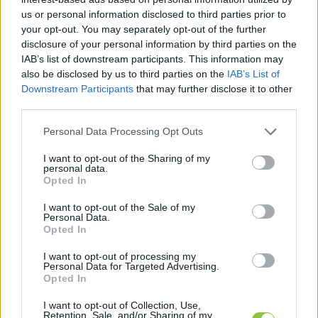
us or personal information disclosed to third parties prior to
your opt-out. You may separately opt-out of the further
disclosure of your personal information by third parties on the
IAB’s list of downstream participants. This information may
also be disclosed by us to third parties on the
IAB’s List of
Ezek a független laptalálkozók kiváló 
Downstream Participants
that may further disclose it to other
lehetőséget biztosítanak arra, hogy a 
third parties.
résztvevők megosszák a tapasztalataikat, 
Please note that this website/app uses one or more Google
Personal Data Processing Opt Outs
különbséget tegyenek hatékony és nem 
services and may gather and store information including but
not limited to your visit or usage behaviour. You may click to
I want to opt-out of the Sharing of my
hatékony módszerek között és egy összetartó 
personal data.
grant or deny consent to Google and its third-party tags to
közösség kovácsolódjon.
Opted In
use your data for below specified purposes in below Google
consent section.
I want to opt-out of the Sale of my
Personal Data.
Opted In
Különösen fontos ez most, amikor a hazai 
környezet és kormányzás épp a független sajtó 
I want to opt-out of processing my
Personal Data for Targeted Advertising.
ellehetetlenítésén dolgozik. A média szerepéről 
Opted In
és a szakmai minimumokról hasonlóan 
I want to opt-out of Collection, Use,
gondolkodó vidéki szerkesztőségek együtt 
Retention, Sale, and/or Sharing of my