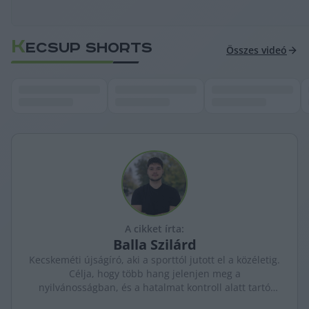
K
ECSUP SHORTS
Összes videó
A cikket írta:
Balla
Szilárd
Kecskeméti újságíró, aki a sporttól jutott el a közéletig.
Célja, hogy több hang jelenjen meg a
nyilvánosságban, és a hatalmat kontroll alatt tartó
újságírás erősödjön. A város ügyeit szenvedéllyel és