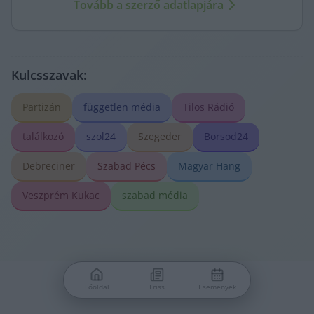
Tovább a szerző adatlapjára
kritikus szemmel követi.
Kulcsszavak:
Partizán
független média
Tilos Rádió
találkozó
szol24
Szegeder
Borsod24
Debreciner
Szabad Pécs
Magyar Hang
Veszprém Kukac
szabad média
Főoldal
Friss
Események