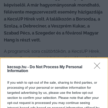
képviselői. A már hagyományosnak mondható, 
félévente megszervezett esemény házigazdája 
a KecsUP Hírek volt. A találkozón a Borsod24, a 
Szol24, a Debreciner, a Veszprém Kukac, a 
Szabad Pécs, a Szegeder és a fővárosi Magyar 
Hang is részt vett.
A programok sora csütörtökön, a KecsUP Hírek
im/pro/kontra vitaszínházi estjével
 kezdődött, 
ahol a jelenlévők Hadházy Ákossal is vitázhattak. 
kecsup.hu -
Do Not Process My Personal
Information
A pénteki nap fókuszában olyan témák álltak, 
mint a vidéki független lapok kooperációja, a 
If you wish to opt-out of the sale, sharing to third parties, or
brandépítés és az 1%-os kampányok felépítése. 
processing of your personal or sensitive information for
targeted advertising by us, please use the below opt-out
Utóbbi témában a hazai független média 
section to confirm your selection. Please note that after your
legsikeresebb szereplői, a Partizán és a Tilos 
opt-out request is processed you may continue seeing
Rádió munkatársai is segítséget nyújtottak.
interest-based ads based on personal information utilized by