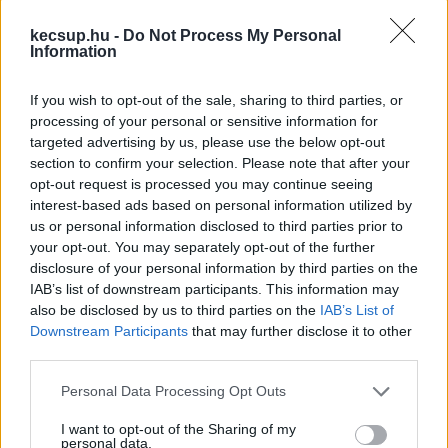
kecsup.hu -
Do Not Process My Personal
Information
If you wish to opt-out of the sale, sharing to third parties, or
processing of your personal or sensitive information for
Ruff Bálint: billegővé vált mindkét
targeted advertising by us, please use the below opt-out
kecskeméti választókerület
section to confirm your selection. Please note that after your
opt-out request is processed you may continue seeing
(videóval)
interest-based ads based on personal information utilized by
Hogyan hatott Kecskemétre, és miként befolyásolhatja a
us or personal information disclosed to third parties prior to
your opt-out. You may separately opt-out of the further
választási kimenetelt az itt is egyre hangsúlyosabban
disclosure of your personal information by third parties on the
megjelenő MNB-botrány? A kecskeméti egyetemi
IAB’s list of downstream participants. This information may
also be disclosed by us to third parties on the
IAB’s List of
Downstream Participants
that may further disclose it to other
Falusi Norbert
2026. 01. 31.
F
N
third parties.
Please note that this website/app uses one or more Google
Personal Data Processing Opt Outs
services and may gather and store information including but
not limited to your visit or usage behaviour. You may click to
I want to opt-out of the Sharing of my
personal data.