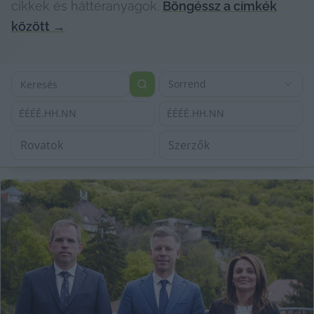
cikkek és háttéranyagok.
Böngéssz a címkék
között
→
Sorrend
ÉÉÉÉ.HH.NN
ÉÉÉÉ.HH.NN