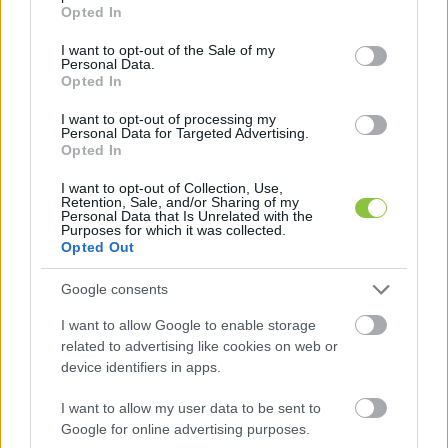
grant or deny consent to Google and its third-party tags to
Opted In
use your data for below specified purposes in below Google
consent section.
I want to opt-out of the Sale of my
Personal Data.
Opted In
I want to opt-out of processing my
Personal Data for Targeted Advertising.
Opted In
I want to opt-out of Collection, Use,
Tölgyessy Péter: A Fideszben leépült
Retention, Sale, and/or Sharing of my
Personal Data that Is Unrelated with the
a visszacsatolás
Purposes for which it was collected.
Opted Out
Tölgyessy Péter jogász-politológus szerint „a Fideszben
leépült a visszacsatolás, megjelentek a fáradás tünetei, és
Google consents
ebből a helyzetből nehezen tudja
I want to allow Google to enable storage
related to advertising like cookies on web or
Lapszemle
2025. 05. 17.
L
device identifiers in apps.
I want to allow my user data to be sent to
Google for online advertising purposes.