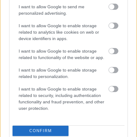
I want to allow Google to send me
personalized advertising.
I want to allow Google to enable storage
related to analytics like cookies on web or
device identifiers in apps.
I want to allow Google to enable storage
related to functionality of the website or app.
I want to allow Google to enable storage
Kecskeméten találkoztak a
related to personalization.
független vidéki újságok (videóval)
I want to allow Google to enable storage
Háromnapos, szakmai és kulturális programokkal
related to security, including authentication
functionality and fraud prevention, and other
színesített találkozót tartottak Kecskeméten a vidéki
user protection.
független újságok képviselői. A már hagyományosnak
Balla Szilárd
2025. 03. 11.
B
S
CONFIRM