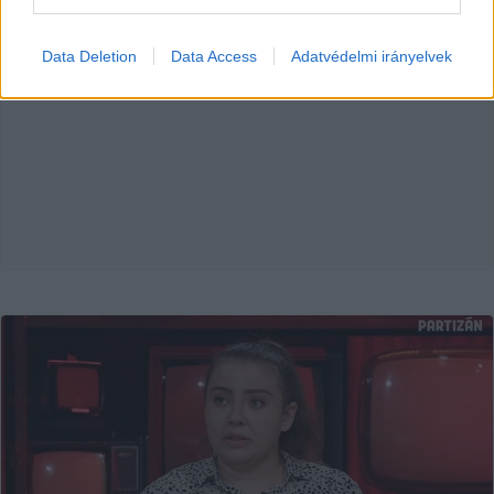
Data Deletion
Data Access
Adatvédelmi irányelvek
HIRDETÉS