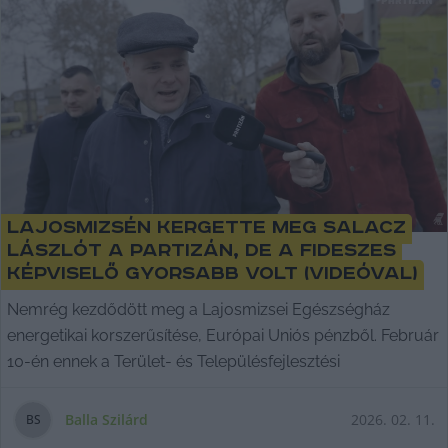
Lajosmizsén kergette meg Salacz
Lászlót a Partizán, de a fideszes
képviselő gyorsabb volt (videóval)
Nemrég kezdődött meg a Lajosmizsei Egészségház
energetikai korszerűsítése, Európai Uniós pénzből. Február
10-én ennek a Terület- és Településfejlesztési
Balla Szilárd
2026. 02. 11.
B
S