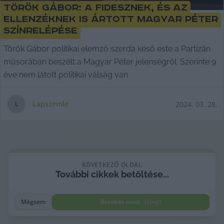
Török Gábor: a Fidesznek, és az
ellenzéknek is ártott Magyar Péter
színrelépése
Török Gábor politikai elemző szerda késő este a Partizán
műsorában beszélt a Magyar Péter jelenségről. Szerinte 9
éve nem látott politikai válság van
Lapszemle
2024. 03. 28.
L
KÖVETKEZŐ OLDAL
További cikkek betöltése...
Mégsem
Betöltés most
(
2
mp)