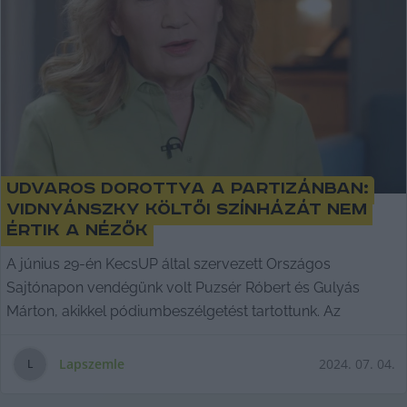
Udvaros Dorottya a Partizánban:
Vidnyánszky költői színházát nem
értik a nézők
A június 29-én KecsUP által szervezett Országos
Sajtónapon vendégünk volt Puzsér Róbert és Gulyás
Márton, akikkel pódiumbeszélgetést tartottunk. Az
Lapszemle
2024. 07. 04.
L