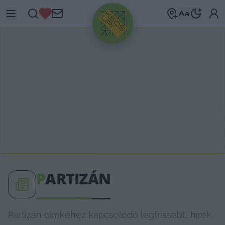
HIRDETÉS
P
ARTIZÁN
Partizán címkéhez kapcsolódó legfrissebb hírek,