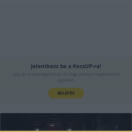
Jelentkezz be a KecsUP-ra!
Lépj be a beszélgetéshez és hogy jobban megismerjük
egymást.
BELÉPÉS