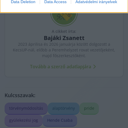
Data Deletion
Data Access
Adatvédelmi irányelvek
I want to allow Google to enable storage
related to security, including authentication
functionality and fraud prevention, and other
user protection.
A cikket írta:
Bajáki
Zsanett
2023 áprilisa és 2026 januárja között dolgozott a
KecsUP-nál, előbb a Peremhelyzet rovat vezetőjeként,
majd főszerkesztőként.
Tovább a szerző adatlapjára
Kulcsszavak:
törvénymódosítás
alaptörvény
pride
gyülekezési jog
Hende Csaba