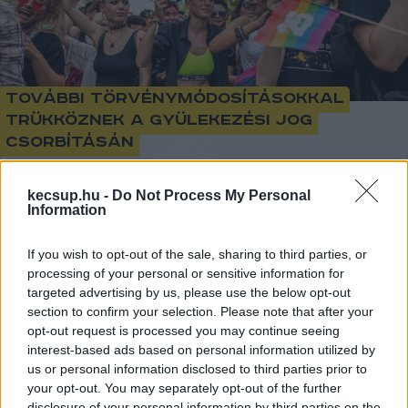
További törvénymódosításokkal
trükköznek a gyülekezési jog
csorbításán
kecsup.hu -
Do Not Process My Personal
1
perc
B
Z
Information
If you wish to opt-out of the sale, sharing to third parties, or
A hétfő reggel benyújtott kormánypárti 
processing of your personal or sensitive information for
törvényjavaslat a gyermekek védelmére 
targeted advertising by us, please use the below opt-out
section to confirm your selection. Please note that after your
hivatkozva módosítana több jogszabályt. A 
opt-out request is processed you may continue seeing
gyülekezési jogról szólót kiegészítené azzal, 
interest-based ads based on personal information utilized by
hogy tilos az olyan gyűlés, amely a gyermekek 
us or personal information disclosed to third parties prior to
your opt-out. You may separately opt-out of the further
védelméről szóló törvényben meghatározott 
disclosure of your personal information by third parties on the