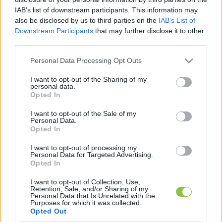
tilalmat sért –
 foglalja össze a 24.hu.
IAB’s list of downstream participants. This information may
also be disclosed by us to third parties on the
IAB’s List of
Hétfő este pedig Hende Csaba összegző 
Downstream Participants
that may further disclose it to other
third parties.
módosító javaslatot nyújtott be a gyülekezési 
törvény módosításáról szóló törvényjavaslathoz. 
Please note that this website/app uses one or more Google
Personal Data Processing Opt Outs
services and may gather and store information including but
Az Országgyűlés törvényalkotásért felelős 
not limited to your visit or usage behaviour. You may click to
I want to opt-out of the Sharing of my
personal data.
alelnökének módosító javaslata szerint
grant or deny consent to Google and its third-party tags to
Opted In
use your data for below specified purposes in below Google
consent section.
I want to opt-out of the Sale of my
Personal Data.
Opted In
I want to opt-out of processing my
Personal Data for Targeted Advertising.
a gyülekezési törvény további módosítása is 
Opted In
szükséges annak érdekében, hogy a gyűlés 
I want to opt-out of Collection, Use,
az annak megtartását megelőző legfeljebb 
Retention, Sale, and/or Sharing of my
Personal Data that Is Unrelated with the
egy hónappal megelőzően legyen 
Purposes for which it was collected.
Opted Out
bejelenthető.