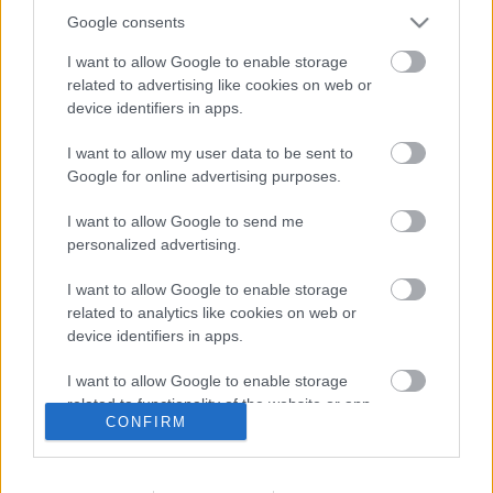
Google consents
I want to allow Google to enable storage
related to advertising like cookies on web or
Az időpontok és törvénymódosítások 
device identifiers in apps.
trükközéséről készült teljes cikk 
ITT olvasható
.
I want to allow my user data to be sent to
Google for online advertising purposes.
I want to allow Google to send me
personalized advertising.
I want to allow Google to enable storage
related to analytics like cookies on web or
K
ECSUP SHORTS
Összes videó
device identifiers in apps.
I want to allow Google to enable storage
related to functionality of the website or app.
CONFIRM
I want to allow Google to enable storage
related to personalization.