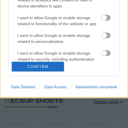
device identifiers in apps.
I want to allow Google to enable storage
related to functionality of the website or app.
I want to allow Google to enable storage
related to personalization.
A március 18-án rögzített adásnak a Kápolna 
I want to allow Google to enable storage
utca 22. szám alatt működő Civilla Közösségi Ház 
related to security, including authentication
functionality and fraud prevention, and other
újonnan berendezett podcast stúdiója adott 
CONFIRM
user protection.
otthont, amely a kecskeméti civil szervezetek 
számára is nyitva áll. Érdeklődni ezen a címen 
Data Deletion
Data Access
Adatvédelmi irányelvek
lehet: 
[email protected]
.
K
ECSUP SHORTS
Összes videó