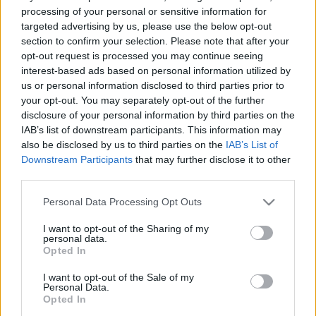
processing of your personal or sensitive information for
Falusi Norbert, a KecsUP Hírek újságírója többek 
targeted advertising by us, please use the below opt-out
között arról beszélgetett Dr. Rácz Andrással, 
section to confirm your selection. Please note that after your
hogy a Trump-kormányzat vélhetően miért nem 
opt-out request is processed you may continue seeing
interest-based ads based on personal information utilized by
fogja elismerni a Krímet orosz területként, ahogy 
us or personal information disclosed to third parties prior to
az is szóba került, mintha Moszkvának tett 
your opt-out. You may separately opt-out of the further
disclosure of your personal information by third parties on the
gesztusokkal próbálná elérni a 30 napos 
IAB’s list of downstream participants. This information may
fegyverszünetet az amerikai adminisztráció.
also be disclosed by us to third parties on the
IAB’s List of
Downstream Participants
that may further disclose it to other
third parties.
Please note that this website/app uses one or more Google
Personal Data Processing Opt Outs
Érintették Fehéroroszország és Moldova 
services and may gather and store information including but
szerepét az orosz-ukrán háború során, és kicsit 
not limited to your visit or usage behaviour. You may click to
I want to opt-out of the Sharing of my
personal data.
grant or deny consent to Google and its third-party tags to
elidőztek a háborús felek erőforrásai és eddig 
Opted In
use your data for below specified purposes in below Google
elszenvedett áldozatai fölött, valamint azon, 
consent section.
I want to opt-out of the Sale of my
honnan tájékozódhatunk az Oroszországon 
Personal Data.
Opted In
belüli állapotokról. Felmerült Magyarország 