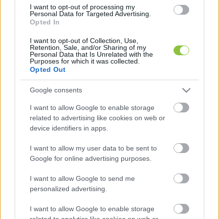
I want to opt-out of processing my
nemzetközi helyzete, de az is, hogy miként fér 
Personal Data for Targeted Advertising.
össze a jobboldali, historizáló narratívával az új 
Opted In
orosz birodalom felemelkedése.
I want to opt-out of Collection, Use,
Retention, Sale, and/or Sharing of my
Personal Data that Is Unrelated with the
Purposes for which it was collected.
Opted Out
Google consents
I want to allow Google to enable storage
related to advertising like cookies on web or
Kitértek Orbán Viktor politikai kommunikációjára 
device identifiers in apps.
is, mely jelentősen megváltozott Ukrajna 
I want to allow my user data to be sent to
kapcsán az elmúlt évtizedben, és ebben a 
Google for online advertising purposes.
kontextusban nem hagyták szó nélkül azt sem, 
I want to allow Google to send me
hogy Kárpátalja magyar közössége milyen 
personalized advertising.
jogokat és lehetőségeket kaphat a háború utáni 
Ukrajnában.
I want to allow Google to enable storage
related to analytics like cookies on web or