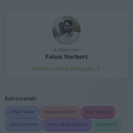
A cikket írta:
Falusi
Norbert
Tovább a szerző adatlapjára
Kulcsszavak:
Orbán Viktor
Vlagyimir Putyin
Rácz András
Falusi Norbert
orosz-ukrán háború
KecsuPOD