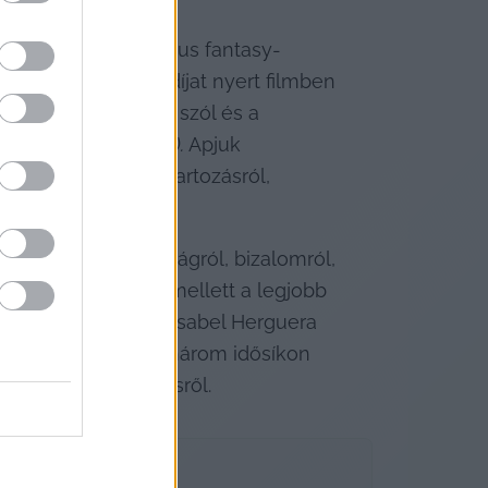
 látványos, dinamikus fantasy-
rábban közönségdíjat nyert filmben 
ntén testvérpárról szól és a 
e Hedgehog’s Secret). 
Apjuk 
ilm, mely az összetartozásról, 
y macskáról. Barátságról, bizalomról, 
 a közönség díja mellett a legjobb 
ilmdíjat is. Végül Isabel Herguera 
című munkája egy három idősíkon 
kségről és önkeresésről.