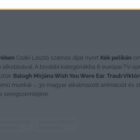
nyében
 Csáki László számos díjat nyert 
Kék pelikán
 cí
 alkotásával. A további kategóriákba 6 európai TV-sp
öztük 
Balogh Mirjána Wish You Were Ear
,
 Traub Viktór
című munkái -, 30 magyar alkalmazott animációt és 18
 seregszemléjére.