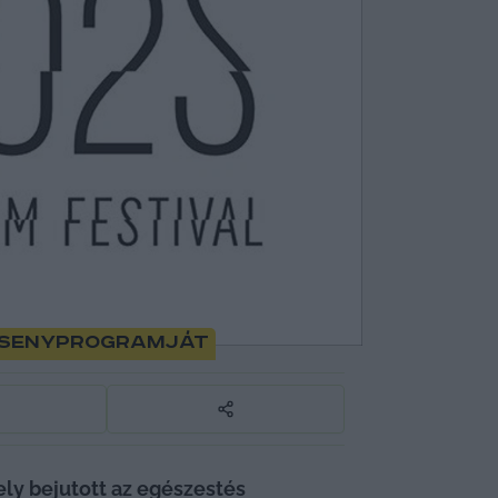
ersenyprogramját
ely bejutott az egészestés 