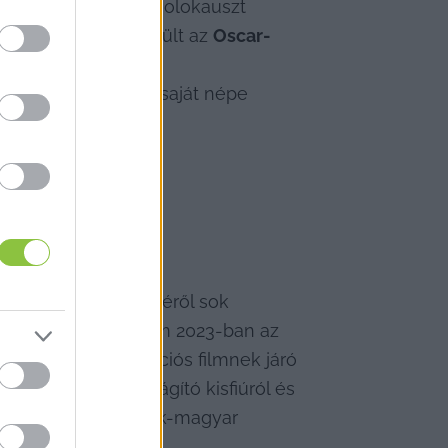
formába csomagolt holokauszt 
liare díjban részesült az 
Oscar-
 egyaránt ajánlott 
en a természet és saját népe 
 a megbocsátás erejéről sok 
 rendőrségig. A film 2023-ban az 
g a legjobb animációs filmnek járó 
Light)
 mese egy világító kisfiúról és 
készült cseh-szlovák-magyar 