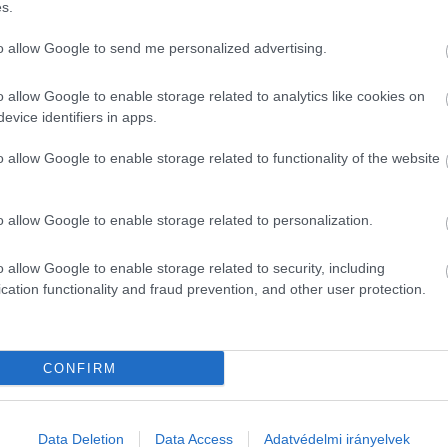
s.
rálysága
 (Sirocco and the Kingdom of Air Streams) 
című
to allow Google to send me personalized advertising.
keveredik. a 2023-ban Annecy-ban, majd 2024-ben Zág
o allow Google to enable storage related to analytics like cookies on
csöppenve fedezi fel Sirokkó, a szelek ura világát. Szi
evice identifiers in apps.
án játszódik a 
Nina és a sündisznó titka 
(Nina and th
o allow Google to enable storage related to functionality of the website
őtt kérdéseit vet fel a kézzel rajzolt, meleg tónusú f
él.
o allow Google to enable storage related to personalization.
kotása hipnotikus vizuális élmény. Túlélő történet eg
 mesél. A film tavaly Annecy-ban elnyerte a zsűri és
o allow Google to enable storage related to security, including
cation functionality and fraud prevention, and other user protection.
obb animációnak járó Oscar-, Golden Globe és Európai F
ránt fődíjat nyert 
A
szultán álma 
(Sultana’s Dream)
 
m felnőtteknek egy feminista utópiáról, kulturális örö
CONFIRM
HIRDETÉS
Data Deletion
Data Access
Adatvédelmi irányelvek