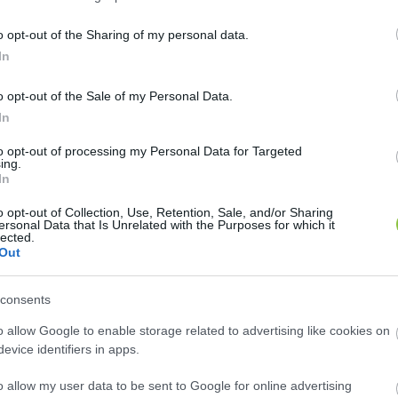
 of Cargoes) 
című, kézzel rajzolt alkotása mesebeli 
t, majd a Locarnói Filmfesztiválon Kids Award la Mobi
o opt-out of the Sharing of my personal data.
avages)
 című munkája. A gyerekeknek és felnőtteknek
In
erdők világába kalauzol el, ahol egy kislány rádöbb
o opt-out of the Sale of my Personal Data.
In
to opt-out of processing my Personal Data for Targeted
ing.
In
o opt-out of Collection, Use, Retention, Sale, and/or Sharing
ersonal Data that Is Unrelated with the Purposes for which it
lected.
Out
sirkét Lindának! 
(Chicken for Linda!) 
igazi családi film
 anya-lánya kapcsolat abszurd kalandja a konyhától a
consents
tiválon elnyerte a legjobb film díját, 2024-ben pedi
o allow Google to enable storage related to advertising like cookies on
Tomi, Polli és a varázsfény 
(Tony, Shelly and the Magic 
evice identifiers in apps.
al legyőzik a sötétséget. A stop-motion technikával 
o allow my user data to be sent to Google for online advertising
sűri díját nyerte el.