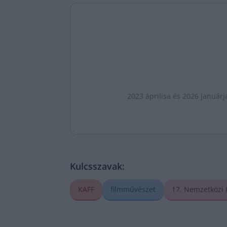
2023 áprilisa és 2026 januárj
Kulcsszavak:
KAFF
filmművészet
17. Nemzetközi 