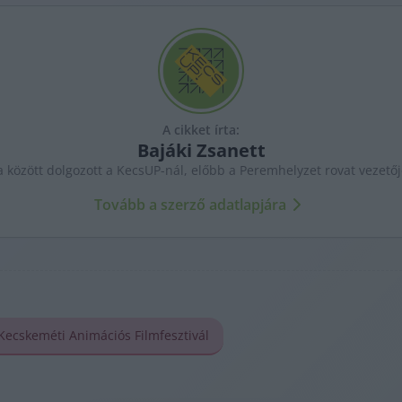
A cikket írta:
Bajáki
Zsanett
a között dolgozott a KecsUP-nál, előbb a Peremhelyzet rovat vezető
Tovább a szerző adatlapjára
Kecskeméti Animációs Filmfesztivál