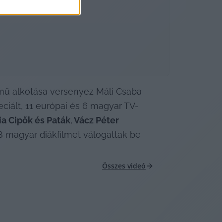
mű alkotása versenyez Máli Csaba 
eciált, 11 európai és 6 magyar TV-
ia Cipők és Paták
,
 Vácz Péter 
 magyar diákfilmet válogattak be 
Összes videó