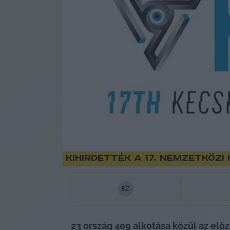
Kihirdették a 17. Nemzetköz
B
Z
23 ország 409 alkotása közül az előzs