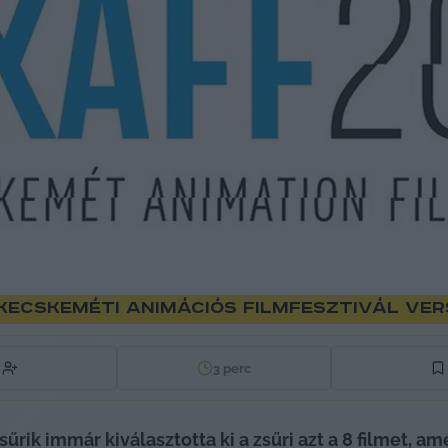
i Kecskeméti Animációs Filmfesztivál v
3
perc
űrik immár kiválasztotta ki a zsűri azt a 8 filmet, am