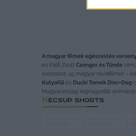
A magyar filmek egészestés verse
és Pálfi Zsolt 
Csongor és Tünde
 című
sorozatot, 15 magyar rövidfilmet – k
Kutyafül 
és
 Ducki Tomek Disc+Dog
 
Magyarország legnagyobb animációs
K
ECSUP SHORTS