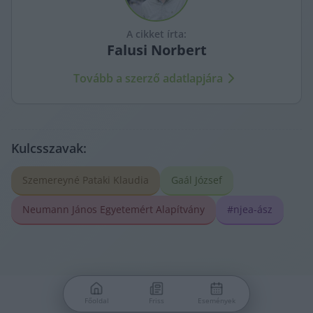
A cikket írta:
Falusi
Norbert
Tovább a szerző adatlapjára
Kulcsszavak:
Szemereyné Pataki Klaudia
Gaál József
Neumann János Egyetemért Alapítvány
#njea-ász
Főoldal
Friss
Események