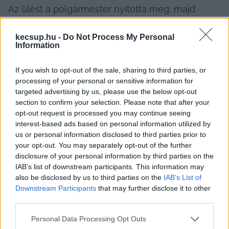
Az ülést a polgármester nyitotta meg, majd 
Király József
 képviselő kért szót, hogy 
kecsup.hu -
Do Not Process My Personal
napirendre tűzzék a Szemereynét és Gaált 
Information
lemondásra felszólító indítványt, amelyet már a 
tüntetésen beharangozott. Ezt követően 
If you wish to opt-out of the sale, sharing to third parties, or
processing of your personal or sensitive information for
Szemereyné Pataki Klaudia
 bejelentette, hogy 
targeted advertising by us, please use the below opt-out
az ülés vezetését átadja helyettesének, és 
section to confirm your selection. Please note that after your
átmegy a szomszédos terembe, hogy ott 
opt-out request is processed you may continue seeing
interest-based ads based on personal information utilized by
válaszoljon a Neumann János Egyetemért 
us or personal information disclosed to third parties prior to
Alapítványról szóló számvevőszéki jelentéssel 
your opt-out. You may separately opt-out of the further
disclosure of your personal information by third parties on the
kapcsolatos kérdésekre. Szavai szerint ezzel 
IAB’s list of downstream participants. This information may
kívánta biztosítani a „közgyűlés zavartalan 
also be disclosed by us to third parties on the
IAB’s List of
működését”. A polgármester két 
Downstream Participants
that may further disclose it to other
third parties.
alpolgármesterével együtt kivonult, azonban 
Gaál József – aki érintett az ügyben – nem állt az 
Please note that this website/app uses one or more Google
Personal Data Processing Opt Outs
services and may gather and store information including but