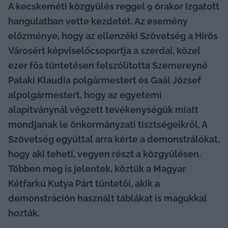
A kecskeméti közgyűlés reggel 9 órakor izgatott 
hangulatban vette kezdetét. Az esemény 
előzménye, hogy az ellenzéki Szövetség a Hírös 
Városért képviselőcsoportja a szerdai, közel 
ezer fős tüntetésen felszólította Szemereyné 
Pataki Klaudia polgármestert és Gaál József 
alpolgármestert, hogy az egyetemi 
alapítványnál végzett tevékenységük miatt 
mondjanak le önkormányzati tisztségeikről. A 
Szövetség egyúttal arra kérte a demonstrálókat, 
hogy aki teheti, vegyen részt a közgyűlésen. 
Többen meg is jelentek, köztük a Magyar 
Kétfarkú Kutya Párt tüntetői, akik a 
demonstráción használt táblákat is magukkal 
hozták.