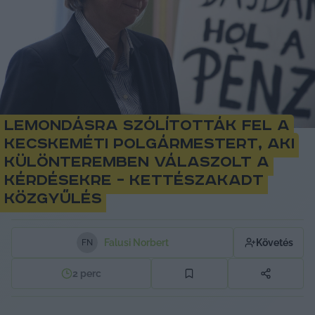
Lemondásra szólították fel a
kecskeméti polgármestert, aki
különteremben válaszolt a
kérdésekre – kettészakadt
közgyűlés
Falusi Norbert
Követés
F
N
2
perc