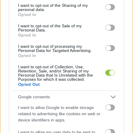
újságírók elé. Őt a polgármester azzal mentette 
not limited to your visit or usage behaviour. You may click to
I want to opt-out of the Sharing of my
ki, hogy érintett a város gazdasági programját 
personal data.
grant or deny consent to Google and its third-party tags to
Opted In
use your data for below specified purposes in below Google
tárgyaló napirendnél. Király József emelkedett 
consent section.
I want to opt-out of the Sale of my
ismét szólásra és kérte, rendeljenek el szünetet, 
Personal Data.
Opted In
hogy a képviselők is hallhassák a polgármester 
szavait. Javaslatát a közgyűlés fideszes 
I want to opt-out of processing my
Personal Data for Targeted Advertising.
többsége elvetette.
Opted In
I want to opt-out of Collection, Use,
Retention, Sale, and/or Sharing of my
Personal Data that Is Unrelated with the
Purposes for which it was collected.
Opted Out
1
 / 
8
Google consents
I want to allow Google to enable storage
related to advertising like cookies on web or
device identifiers in apps.
I want to allow my user data to be sent to