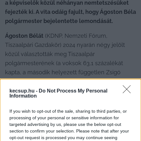
a képviselők közül néhányan nemtetszésüket 
fejezték ki. A vita odáig fajult, hogy Ágoston Béla 
polgármester bejelentette lemondását.
Ágoston Bélát
 (KDNP, Nemzeti Fórum, 
Tiszaalpári Gazdakör) 2024 nyarán négy jelölt 
közül választották meg Tiszaalpár 
polgármesterének (a voksok 63,1 százalékát 
kapta, a második helyezett független Zsigó 
Ferenc 16,3 százalékkal zárt). A nyolc 
önkormányzati képviselő közül hatan 
kecsup.hu -
Do Not Process My Personal
Information
függetlenek, ketten pedig a Tiszaalpári 
Gazdakört képviselik.
If you wish to opt-out of the sale, sharing to third parties, or
processing of your personal or sensitive information for
targeted advertising by us, please use the below opt-out
section to confirm your selection. Please note that after your
opt-out request is processed you may continue seeing
A hétfői bizottsági és testületi ülésen huszonöt 