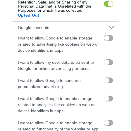
a polgármesterhez.
Retention, Sale, and/or Sharing of my
Personal Data that Is Unrelated with the
Purposes for which it was collected.
Opted Out
Google consents
I want to allow Google to enable storage
related to advertising like cookies on web or
device identifiers in apps.
Információnk szerint 
dr. Menyhárt Anett
 jegyző 
I want to allow my user data to be sent to
már egy hónappal ezelőtt közös megegyezéssel 
Google for online advertising purposes.
távozott a hivatal éléről. A jegyzői feladatokat 
dr. 
Borvák Erzsébet
 korábbi aljegyző vitte tovább, 
I want to allow Google to send me
personalized advertising.
aki a hétfői testületi ülés után bejelentette 
lemondását, április 30-ig azonban még ellátja a 
I want to allow Google to enable storage
related to analytics like cookies on web or
hivatali feladatokat.
device identifiers in apps.
Az üggyel kapcsolatban próbáltuk elérni 
I want to allow Google to enable storage
Ágoston Béla polgármestert, de nem vette fel a 
related to functionality of the website or app.