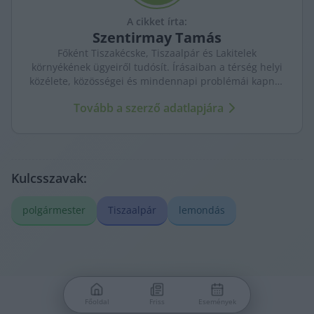
A cikket írta:
Szentirmay
Tamás
Főként Tiszakécske, Tiszaalpár és Lakitelek
környékének ügyeiről tudósít. Írásaiban a térség helyi
közélete, közösségei és mindennapi problémái kapnak
hangsúlyt.
Tovább a szerző adatlapjára
Kulcsszavak:
polgármester
Tiszaalpár
lemondás
Főoldal
Friss
Események