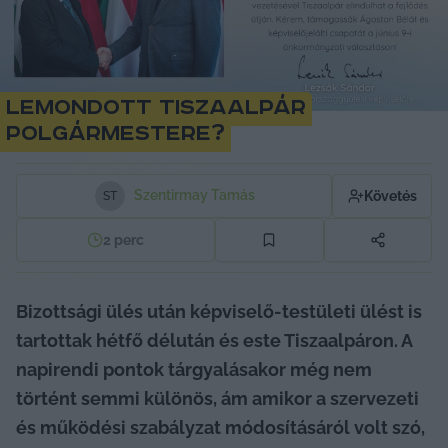
Lemondott Tiszaalpár
polgármestere?
Szentirmay Tamás
Követés
S
T
2
perc
Bizottsági ülés után képviselő-testületi ülést is 
tartottak hétfő délután és este Tiszaalpáron. A 
napirendi pontok tárgyalásakor még nem 
történt semmi különös, ám amikor a szervezeti 
és működési szabályzat módosításáról volt szó, 