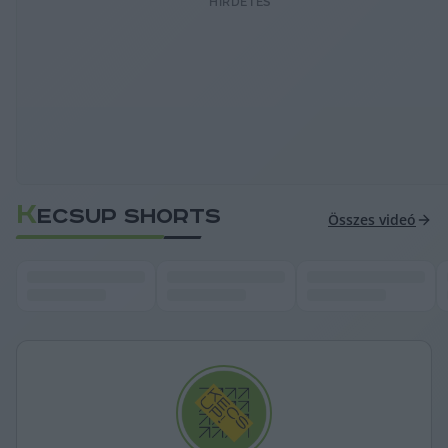
HIRDETÉS
K
ECSUP SHORTS
Összes videó