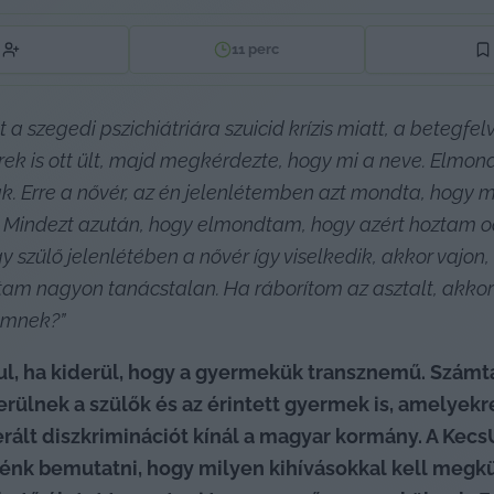
11
perc
 szegedi pszichiátriára szuicid krízis miatt, a betegfelv
yerek is ott ült, majd megkérdezte, hogy mi a neve. Elmo
. Erre a nővér, az én jelenlétemben azt mondta, hogy maj
e. Mindezt azután, hogy elmondtam, hogy azért hoztam od
zülő jelenlétében a nővér így viselkedik, akkor vajon,
tam nagyon tanácstalan. Ha ráborítom az asztalt, akkor 
kemnek?”
dul, ha kiderül, hogy a gyermekük transznemű. Számt
erülnek a szülők és az érintett gyermek is, amelyekr
erált diszkriminációt kínál a magyar kormány. A Kec
énk bemutatni, hogy milyen kihívásokkal kell megkü