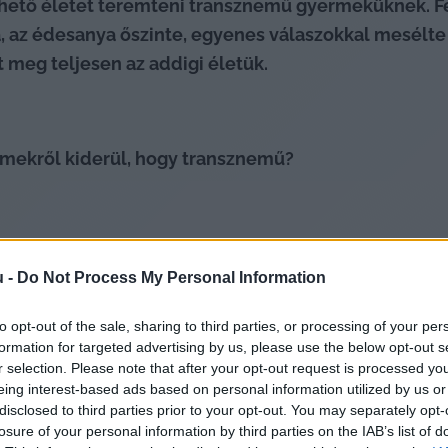
ető életet teremteni transznemű gyermeküknek. Fel
 az édesanya őszinte, egyenes válaszokkal mesélte el
t meg teljesen az addigi életük.
ermekről kiderül, hogy transznemű?
u -
Do Not Process My Personal Information
to opt-out of the sale, sharing to third parties, or processing of your per
akkor olyan, mintha fenekestül felfordítottak volna v
formation for targeted advertising by us, please use the below opt-out s
és utána egy iskolai botrány kapcsán tudta meg az ap
r selection. Please note that after your opt-out request is processed y
eing interest-based ads based on personal information utilized by us or
lából hoznunk. Az apja első reakciója és az enyém is a
disclosed to third parties prior to your opt-out. You may separately opt-
atlan, hogy nagyon sok kétségünk volt, nagyon sok kér
losure of your personal information by third parties on the IAB’s list of