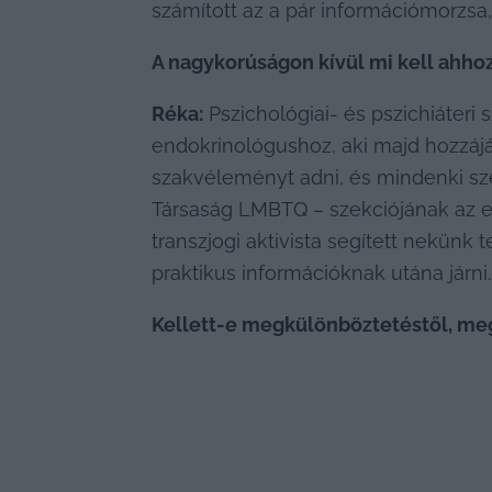
számított az a pár információmorzsa,
A nagykorúságon kívül mi kell ahho
Réka:
 Pszichológiai- és pszichiáteri
endokrinológushoz, aki majd hozzájá
szakvéleményt adni, és mindenki szét
Társaság LMBTQ – szekciójának az eg
transzjogi aktivista segített nekünk
praktikus információknak utána járni.
Kellett-e megkülönböztetéstől, me