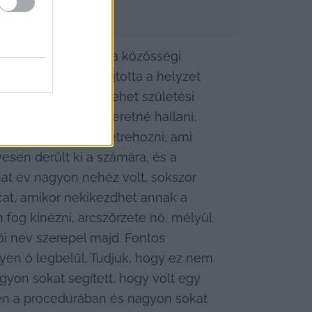
ennünk, igyekeztem a közösségi 
ogi aktivista nyújtotta a helyzet 
ok értelmében nem lehet születési 
régi nevét nem szeretné hallani, 
n új utóneveket létrehozni, ami 
en derült ki a számára, és a 
at év nagyon nehéz volt, sokszor 
cat, amikor nekikezdhet annak a 
og kinézni, arcszőrzete nő, mélyül 
ői név szerepel majd. Fontos 
yen ő legbelül. Tudjuk, hogy ez nem 
gyon sokat segített, hogy volt egy 
en a procedúrában és nagyon sokat 