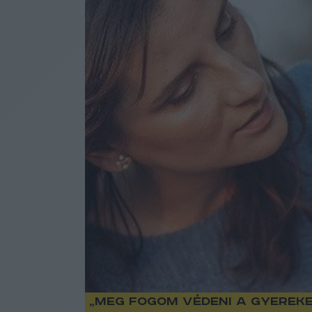
„Meg fogom védeni a gyereke