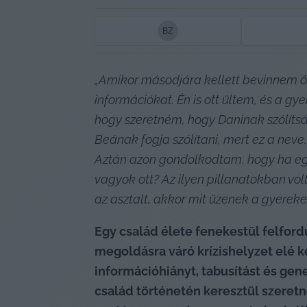
B
Z
„Amikor másodjára kellett bevinnem őt a
információkat. Én is ott ültem, és a g
hogy szeretném, hogy Daninak szólítsák
Beának fogja szólítani, mert ez a nev
Aztán azon gondolkodtam, hogy ha egy s
vagyok ott? Az ilyen pillanatokban vol
az asztalt, akkor mit üzenek a gyere
Egy család élete fenekestül felfor
megoldásra váró krízishelyzet elé k
információhiányt, tabusítást és gen
család történetén keresztül szeretn