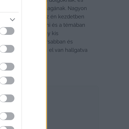
, vagy harcolja ki magának. Nagyon 
rek nevében, amihez én kezdetben 
ett krízist megoldani és a témában 
ről. Nekem halvány kis 
ban kell minél gyorsabban és 
a Magyarországon el van hallgatva 