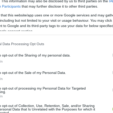
nk felkészülve, és nem is tudtuk, hogy hogyan lehet 
. This information may also be disclosed by us to third parties on the
IA
Participants
that may further disclose it to other third parties.
 az életünk abban a tekintetben is, hogy van egy testvé
 that this website/app uses one or more Google services and may gath
, akkor hirtelen az egész családot érinti. A szűk csal
including but not limited to your visit or usage behaviour. You may click 
enki mást. Ettől a pillanattól kezdve például nagyon 
 to Google and its third-party tags to use your data for below specifi
denki lánynak aposztrofálta, azt kérdezték: „Hogy va
ogle consent section.
ndhatok. Volt idő, amikor egy ilyen kérdésre, úgy vá
l Data Processing Opt Outs
meg mindenkinek, hogy ő fiú.
o opt-out of the Sharing of my personal data.
dban?
In
t a gyerek apjával, de mégis próbáltunk közös állásp
o opt-out of the Sale of my Personal Data.
juk a gyereket, hogy annak mondja el, és úgy, ahogya
In
ett abból, hogy kiderült róla, hogy transznemű. A legj
to opt-out of processing my Personal Data for Targeted
ért úgy egyeztünk meg az osztályfőnökkel, hogy elhozz
ing.
In
yolcadikat. Elment középiskolába, ahol az osztályfőn
ngeteg feszültség származott. Kilencedik év végén e
o opt-out of Collection, Use, Retention, Sale, and/or Sharing
ersonal Data that Is Unrelated with the Purposes for which it
ehát keresnünk, ekkor viszont úgy döntöttem, hogy in
lected.