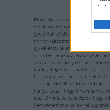
authenti
Réka:
 Hivatalos úton szinte lehetet
oldalakon működő transzcsoportokba 
gyakorlati kérdéseit illetően. Itt va
nemet változtatni. Nevet lehetne, d
így elkezdtünk azon gondolkozni, ho
nincs benne az utónévkönyvben és ne
számunkra is, hogy ő transznemű és 
került a teljes összeomlás szélére. 
hosszú procedúrának, aminek a végén
a hangja, kiugrik az ádámcsutkája, az
hangsúlyozni, hogy ő nem nemet vált
lesz könnyű, de az is biztos, hogy et
kecskeméti anyuka, akinek ugyanily