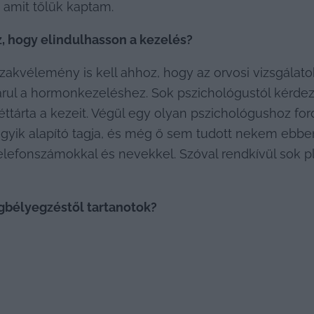
 amit tőlük kaptam.
z, hogy elindulhasson a kezelés?
 szakvélemény is kell ahhoz, hogy az orvosi vizsgálat
rul a hormonkezeléshez. Sok pszichológustól kérdezt
tárta a kezeit. Végül egy olyan pszichológushoz ford
yik alapító tagja, és még ő sem tudott nekem ebben s
 telefonszámokkal és nevekkel. Szóval rendkívül sok pl
gbélyegzéstől tartanotok?