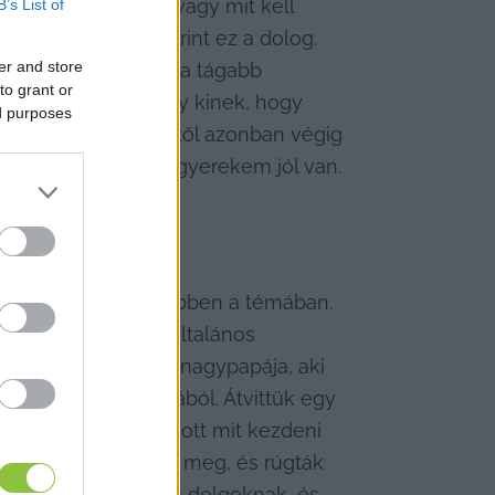
erre felkészülni, vagy mit kell 
B’s List of
re, akit szintén érint ez a dolog. 
er and store
ádot is, meg persze a tágabb 
to grant or
érdekessé vált, hogy kinek, hogy 
ed purposes
n a lányod?”. Innentől azonban végig 
laszoltam, hogy a gyerekem jól van. 
ontot kialakítani ebben a témában. 
n ő szeretné. Az általános 
obb barátnőjének a nagypapája, aki 
uk abból az iskolából. Átvittük egy 
öke nagyon nem tudott mit kezdeni 
gyszerre buktatták meg, és rúgták 
kább elébe megyek a dolgoknak, és 