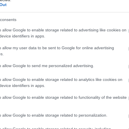
Out
ökével, nem várom meg, hogy ezt a gyerek hozza elő
etében, hogy csomószor coming out-olni kell a gye
consents
ban is megváltozott az életünk, hogy elég sokat kell
o allow Google to enable storage related to advertising like cookies on
gyjából semmilyen fogalma nem volt a transzneműség
evice identifiers in apps.
anszneműség, de bele kellett mélyednem. Olyan témá
o allow my user data to be sent to Google for online advertising
ig lövésed sem volt. Mindezt úgy, hogy maga a tém
s.
.
to allow Google to send me personalized advertising.
sért, információért fordulni?
o allow Google to enable storage related to analytics like cookies on
evice identifiers in apps.
HIRDETÉS
o allow Google to enable storage related to functionality of the website
o allow Google to enable storage related to personalization.
o allow Google to enable storage related to security, including