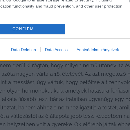
cation functionality and fraud prevention, and other user protection.
len beszerezni információkat. Találékonynak kellett l
CONFIRM
bekerülni. Számomra a legtöbb segítséget egy transzj
n például a névkérdés. A jelenleg hatályos jogszabály
e ugyanúgy lánynevet. Mivel a gyerek mondta, hogy a 
Data Deletion
Data Access
Adatvédelmi irányelvek
gyan változtatjuk meg a nevét. Hogy tudunk neki olya
m derül ki rögtön, hogy milyen nemű utónév. 12 éves
azóta nagyon várta a 18. életévét. Az azt megelőző h
Mint a messiást, úgy vártuk, hogy betöltse a tizennyol
 olyan hormonokat kap, amelyek hatására férfiasan f
 alkata fiúsabb lesz, bár az irataiban ugyanúgy egy n
oztat, hanem ahhoz a nemhez igazítja a testét, amil
től a változástól az ő állapota jobb lesz. Kezdetben na
en helyzetben volt a gyereke. Ők előrébb jártak ebb