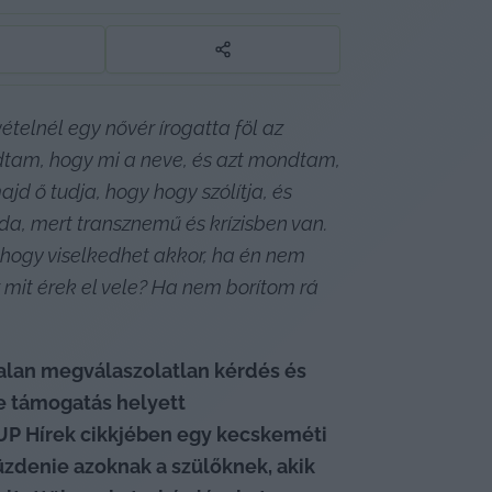
ételnél egy nővér írogatta föl az 
ndtam, hogy mi a neve, és azt mondtam, 
d ő tudja, hogy hogy szólítja, és 
a, mert transznemű és krízisben van. 
 hogy viselkedhet akkor, ha én nem 
mit érek el vele? Ha nem borítom rá 
alan megválaszolatlan kérdés és 
e támogatás helyett 
sUP Hírek cikkjében egy kecskeméti 
zdenie azoknak a szülőknek, akik 