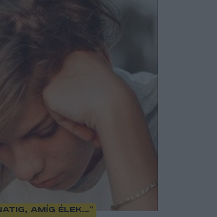
atig, amíg élek…”