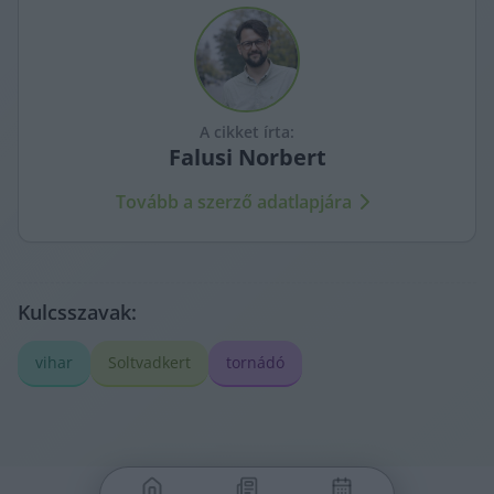
A cikket írta:
Falusi
Norbert
Tovább a szerző adatlapjára
Kulcsszavak:
vihar
Soltvadkert
tornádó