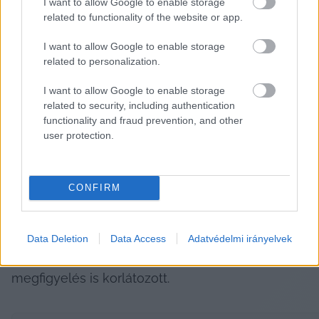
I want to allow Google to enable storage
adatok alapján ezúttal Soltvadkertet 
related to functionality of the website or app.
valószínűleg egy „klasszikus” tornádó érte el. (A 
I want to allow Google to enable storage
tanulmány teljes terjedelemben elérhető a 
related to personalization.
HungaroMet weboldalán
.)
I want to allow Google to enable storage
related to security, including authentication
Kiszolgáltatottak vagyunk a Homokhátságon
functionality and fraud prevention, and other
user protection.
Ez az eset rávilágít arra, hogy a jelenlegi 
meteorológiai megfigyelőrendszerek nem 
CONFIRM
mindig képesek időben észlelni a helyi, intenzív 
időjárási jelenségeket. A tornádók előrejelzése 
és észlelése továbbra is kihívást jelent, 
Data Deletion
Data Access
Adatvédelmi irányelvek
különösen éjszaka, amikor a vizuális 
megfigyelés is korlátozott.