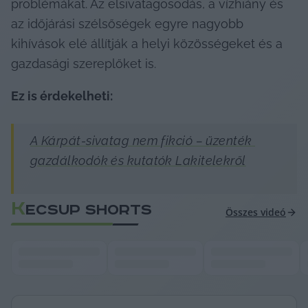
problémákat. Az elsivatagosodás, a vízhiány és 
az időjárási szélsőségek egyre nagyobb 
kihívások elé állítják a helyi közösségeket és a 
gazdasági szereplőket is.​
Ez is érdekelheti:
A Kárpát-sivatag nem fikció – üzenték 
gazdálkodók és kutatók Lakitelekről
K
ECSUP SHORTS
Összes videó