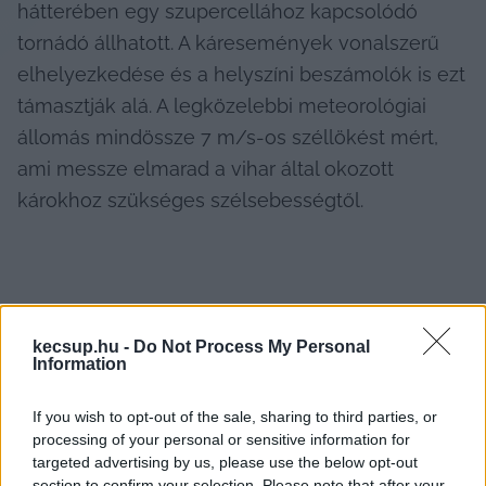
hátterében egy szupercellához kapcsolódó 
tornádó állhatott. A káresemények vonalszerű 
elhelyezkedése és a helyszíni beszámolók is ezt 
támasztják alá. A legközelebbi meteorológiai 
állomás mindössze 7 m/s-os széllökést mért, 
ami messze elmarad a vihar által okozott 
károkhoz szükséges szélsebességtől.
kecsup.hu -
Do Not Process My Personal
Information
If you wish to opt-out of the sale, sharing to third parties, or
processing of your personal or sensitive information for
targeted advertising by us, please use the below opt-out
section to confirm your selection. Please note that after your