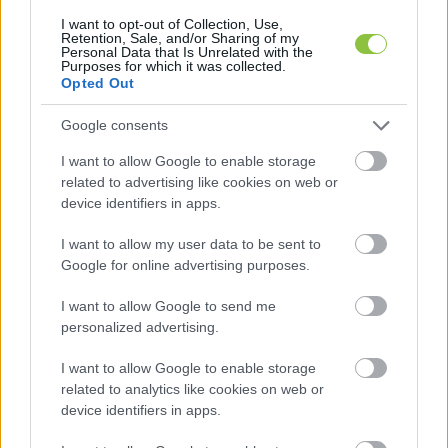
jelenlétének gyanúját, amit utólag a radarképek 
I want to opt-out of Collection, Use,
is megerősítettek. Eszerint a vihar egy kétcellás 
Retention, Sale, and/or Sharing of my
Personal Data that Is Unrelated with the
Purposes for which it was collected.
zivatargóc részeként érte el Soltvadkertet. A 
Opted Out
második, erősebb cella volt felelős a szélviharért 
és a jégesőért. A rendszer gyorsan mozgott 
Google consents
észak felé, de hasonló mértékű károkról más 
I want to allow Google to enable storage
related to advertising like cookies on web or
területekről nem érkezett jelentés.
device identifiers in apps.
Magyarországon évente átlagosan mintegy 70 
I want to allow my user data to be sent to
szupercella képződik, bár ez a szám évről évre 
Google for online advertising purposes.
jelentős ingadozást mutat. Tornádó ezeknek 
I want to allow Google to send me
csak 10–20 százalékában alakul ki, ám a 
personalized advertising.
szupercellákhoz kapcsolódó jégeső, erős szél, 
I want to allow Google to enable storage
vagy a zivataros kifutószél mentén keletkező 
related to analytics like cookies on web or
kisebb forgószelek (gustnadók) önmagukban is 
device identifiers in apps.
súlyos károkat okozhatnak. A rendelkezésre álló 