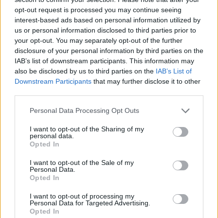
opt-out request is processed you may continue seeing
interest-based ads based on personal information utilized by
us or personal information disclosed to third parties prior to
Az éjszakai heves zivatar utáni viharkárok a Soltvadkert közelében 
your opt-out. You may separately opt-out of the further
disclosure of your personal information by third parties on the
lévő Vadkerti-tónál / Fotó: MetFigyelő / Csaszi Csaszi
IAB’s list of downstream participants. This information may
also be disclosed by us to third parties on the
IAB’s List of
Downstream Participants
that may further disclose it to other
third parties.
Please note that this website/app uses one or more Google
Personal Data Processing Opt Outs
services and may gather and store information including but
not limited to your visit or usage behaviour. You may click to
I want to opt-out of the Sharing of my
personal data.
​A helyiek elmondása szerint a vihar hajnali 2 
grant or deny consent to Google and its third-party tags to
Opted In
use your data for below specified purposes in below Google
órakor csapott le, mindössze egy-két perc alatt 
consent section.
I want to opt-out of the Sale of my
okozva jelentős pusztítást. A szél ereje 
Personal Data.
Opted In
robbanásszerűen erősödött meg, majd jégeső 
követte. A károk főként egy szűk sávban 
I want to opt-out of processing my
Personal Data for Targeted Advertising.
jelentkeztek, ami tovább erősíti a tornádó 
Opted In