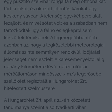
egy pusztító szélvihar rongálta meg otthonaikat, 
tört ki fákat, és okozott jelentős károkat egy 
keskeny sávban. A jelenség egy-két perc alatt 
lezajlott, és mivel sötét volt és a szabadban nem 
tartózkodtak, így a felhő és égképről sem 
készültek fényképek. A legmegdöbbentőbb 
azonban az, hogy a legközelebbi meteorológiai 
állomás szinte semmilyen rendkívüli időjárási 
jelenséget nem észlelt. A káreseményektől alig 
néhány kilométerre lévő meteorológiai 
mérőállomáson mindössze 7 m/s legerősebb 
széllökést regisztrált a HungaroMet Zrt. 
hitelesített szélműszere.
A HungaroMet Zrt. április 24-én közzétett 
tanulmánya szerint a soltvadkerti vihar 