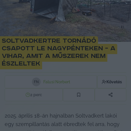
Soltvadkertre tornádó
csapott le nagypénteken – a
vihar, amit a műszerek nem
észleltek
Falusi Norbert
Követés
F
N
2
perc
2025. április 18-án hajnalban Soltvadkert lakói 
egy szempillantás alatt ébredtek fel arra, hogy 