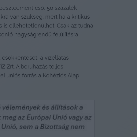
zbesztcement cső, 50 százalék 
ra van szükség, mert ha a kritikus 
is ellehetetlenülhet. Csak az tudná 
sonló nagyságrendű felújításra 
csökkentését, a vízellátás 
Zrt. A beruházás teljes 
ai uniós forrás a Kohéziós Alap 