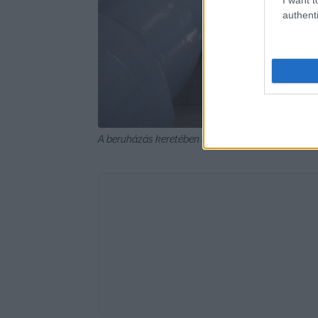
authenti
A beruházás keretében üzembe helyezett szivattyú