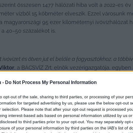
 szerint összesen 1477 hálózati hiba volt a 2022-es év
éter vízből 15 köbméter elveszik. Ezzel városunk még
a magyarországi 95 ezer kilométernyi ivóvízhálózat h
a 40–50 százalékot is.
vóvizet és ötven jut el belőle a fogyasztókhoz, a többivel
Viktor
, a BÁCSVÍZ Zrt. elnök vezérigazgatója, egybe
z általa felvázolt probléma súlyát, ezért is vágott be
u -
Do Not Process My Personal Information
i projektbe Kecskemét és Ballószög önkormányzatáv
to opt-out of the sale, sharing to third parties, or processing of your per
formation for targeted advertising by us, please use the below opt-out s
r selection. Please note that after your opt-out request is processed y
eing interest-based ads based on personal information utilized by us or
disclosed to third parties prior to your opt-out. You may separately opt-
losure of your personal information by third parties on the IAB’s list of