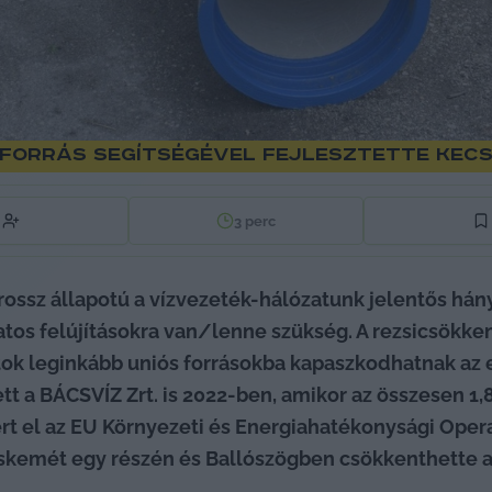
 forrás segítségével fejlesztette Kec
3
perc
ossz állapotú a vízvezeték-hálózatunk jelentős hány
os felújításokra van/lenne szükség. A rezsicsökken
tok leginkább uniós forrásokba kapaszkodhatnak az e
tt a BÁCSVÍZ Zrt. is 2022-ben, amikor az összesen 1,
yert el az EU Környezeti és Energiahatékonysági Oper
skemét egy részén és Ballószögben csökkenthette a 