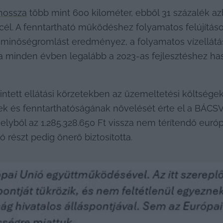
hossza
 több mint 600 kilométer, ebből 31 százalék a
él. A fenntartható működéshez folyamatos felújítások
s minőségromlást eredményez, a folyamatos vízellátás 
 ha minden évben legalább a 2023-as fejlesztéshez ha
tett ellátási körzetekben az üzemeltetési költségek 
és fenntarthatóságának növelését érte el a BÁCSVÍZ 
elyből az 1.285.328.650 Ft vissza nem térítendő európ
 részt pedig önerő biztosította.