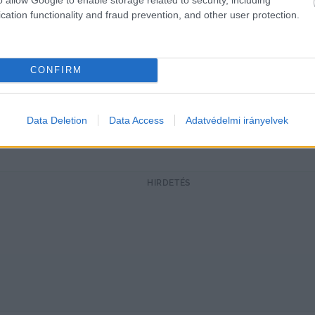
cation functionality and fraud prevention, and other user protection.
CONFIRM
Data Deletion
Data Access
Adatvédelmi irányelvek
k / Fotó: BÁCSVÍZ Zrt.
HIRDETÉS