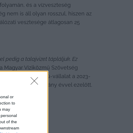
 folyamán, és a vízveszteség 
 nem is áll olyan rosszul, hiszen az 
álózati vesztesége átlagosan 25 
 pedig a talajvizet tápláljuk. Ez 
n a Magyar Víziközmű Szövetség 
le a régiós víziközmű-vállalat a 2023-
al egyetemben néhány évvel ezelőtt.
sonal or
ection to
ou may
 personal
out of the
 downstream