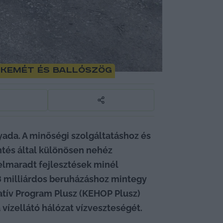
skemét és Ballószög
ada. A minőségi szolgáltatáshoz és 
tés által különösen nehéz 
lmaradt fejlesztések minél 
8 milliárdos beruházáshoz mintegy 
atív Program Plusz (KEHOP Plusz) 
vízellátó hálózat vízveszteségét.