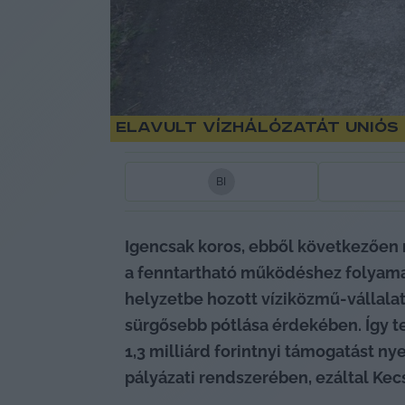
Elavult vízhálózatát uniós
B
I
Igencsak koros, ebből következően r
a fenntartható működéshez folyamat
helyzetbe hozott víziközmű-vállala
sürgősebb pótlása érdekében. Így te
1,3 milliárd forintnyi támogatást n
pályázati rendszerében, ezáltal Kec