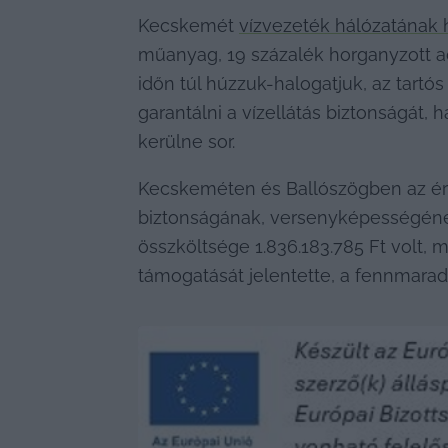
Kecskemét 
vízvezeték hálózatának 
műanyag, 19 százalék horganyzott ac
időn túl húzzuk-halogatjuk, az tartó
garantálni a vízellátás biztonságát,
kerülne sor.
Kecskeméten és Ballószögben az érin
biztonságának, versenyképességének 
összköltsége 1.836.183.785 Ft volt, m
támogatását jelentette, a fennmaradó