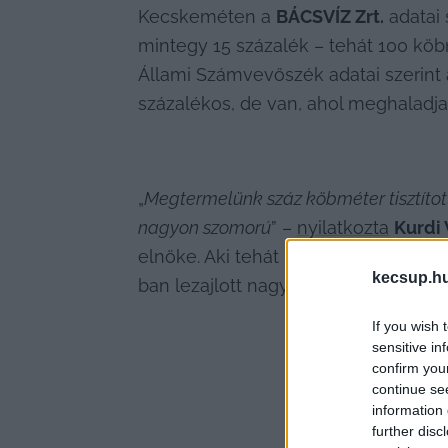
Kecskeméten a 
BÁCSVÍZ Zrt.
 adatai
mintegy 15 százalék – tehát 100 köbm
Állami Számvevőszék adatai szerint 
százalékos, de van, ahol meghaladja 
„
Megtermelünk száz köbméter tisztított i
nagyon szomorú
” – 
nyilatkozta
Kurdi 
elnöke. Aki tehát komolyan is veszi a
kecsup.h
ban lezajlott nagyméretű megújítás
If you wish 
sensitive in
confirm you
continue se
information 
further disc