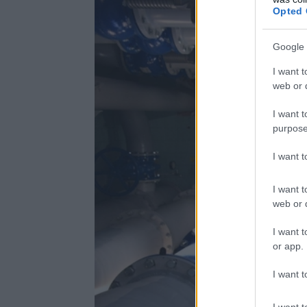
Opted 
Google 
I want t
web or d
I want t
purpose
I want 
I want t
web or d
I want t
or app.
I want t
I want t