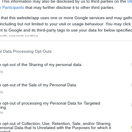
. This information may also be disclosed by us to third parties on the
IA
zműszolgáltatás energiahatékonyságának növelése K
Participants
that may further disclose it to other third parties.
és
 a beavatkozási területen javította az ellátás színvona
 that this website/app uses one or more Google services and may gath
ökkentette a csőtörések számát és a vízveszteséget
including but not limited to your visit or usage behaviour. You may click 
 to Google and its third-party tags to use your data for below specifi
nt István körúton, illetve az Ipoly utcán zajlottak mu
ogle consent section.
kóczi út tengelyen volt nagyfokú beavatkozás: össze
l Data Processing Opt Outs
ti veszteség csökkentése, továbbá kapacitásnövelés c
o opt-out of the Sharing of my personal data.
elepen kicserélték a nem megfelelő hatékonyságú sz
In
eztek üzembe, online figyelő rendszert hoztak létre. A
line arzénkoncentráció-mérő berendezés telepítettek
o opt-out of the Sale of my Personal Data.
eletkező veszélyes hulladék mennyiségének csökken
In
to opt-out of processing my Personal Data for Targeted
ing.
In
o opt-out of Collection, Use, Retention, Sale, and/or Sharing
ersonal Data that Is Unrelated with the Purposes for which it
lected.