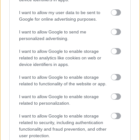
I want to allow my user data to be sent to
Google for online advertising purposes.
I want to allow Google to send me
personalized advertising.
I want to allow Google to enable storage
related to analytics like cookies on web or
Emelkedik a kiszáradástól
device identifiers in apps.
veszélyeztetett Tiszaalpári Nagy-tó
I want to allow Google to enable storage
vízszintje, napok óta zajlik a
related to functionality of the website or app.
vízpótlás
I want to allow Google to enable storage
A mentőakció célja, hogy megakadályozzák a védett lápi
related to personalization.
életközösségek és a tóval hidrológiai kapcsolatban álló
lápi élőhelyek helyreállíthatatlan károsodását.
I want to allow Google to enable storage
related to security, including authentication
functionality and fraud prevention, and other
Barna Imre Yossarian
2026. 07. 19.
B
I
user protection.