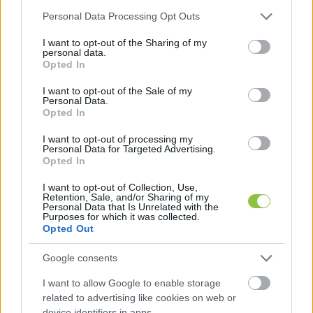
Please note that this website/app uses one or more Google
Personal Data Processing Opt Outs
services and may gather and store information including but
not limited to your visit or usage behaviour. You may click to
I want to opt-out of the Sharing of my
personal data.
grant or deny consent to Google and its third-party tags to
Opted In
use your data for below specified purposes in below Google
Fejlesztené a város a kecskeméti
consent section.
I want to opt-out of the Sale of my
piacot, a lakosság véleményére is
Personal Data.
számítanak
Opted In
A szervezők arra kérik a piaclátogatókat és az eladókat
I want to opt-out of processing my
Personal Data for Targeted Advertising.
hogy egy kérdőív kitöltésével osszák meg tapasztalataikat
Opted In
és javaslataikat.
I want to opt-out of Collection, Use,
Retention, Sale, and/or Sharing of my
Personal Data that Is Unrelated with the
Barna Imre Yossarian
2026. 07. 19.
B
I
Purposes for which it was collected.
Opted Out
Google consents
MEGYÉBEN
-
TISZAALPÁR
I want to allow Google to enable storage
related to advertising like cookies on web or
device identifiers in apps.