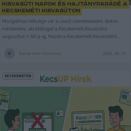
Kisvasúti Napok és Hajtányparádé a
Kecskeméti Kisvasúton
Mozgalmas hétvége vár a vasút szerelmeseire, illetve
mindenkire, aki kilátogat a Kecskeméti Kisvasútra
augusztus 7-től 9-ig, hiszen a Kecskeméti Kisvasútért
Közösség ekkor szervezi meg – már hagyományos nyári
eseményként – a Kisvasúti Nap és Hajtányparádét.
Barna Imre Yossarian
2026. 08. 07.
B
I
KECSKEMÉTEN