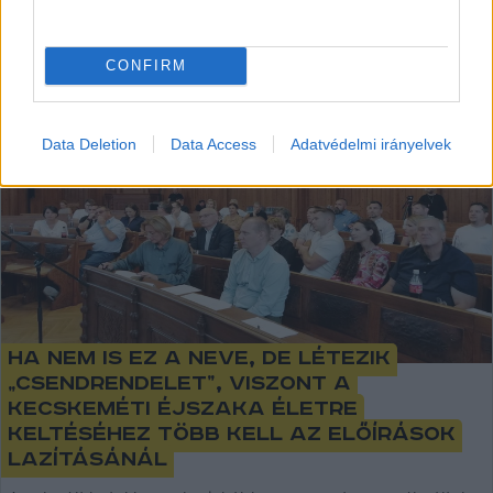
KECSKEMÉTEN
CONFIRM
Data Deletion
Data Access
Adatvédelmi irányelvek
Ha nem is ez a neve, de létezik
„csendrendelet”, viszont a
kecskeméti éjszaka életre
keltéséhez több kell az előírások
lazításánál