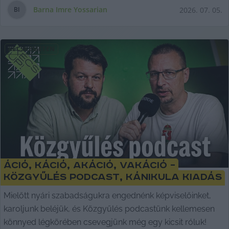
Barna Imre Yossarian
2026. 07. 05.
B
I
KECSKEMÉTEN
áció, káció, akáció, vakáció –
Közgyűlés podcast, kánikula kiadás
Mielőtt nyári szabadságukra engednénk képviselőinket,
karoljunk beléjük, és Közgyűlés podcastünk kellemesen
könnyed légkörében csevegjünk még egy kicsit róluk!