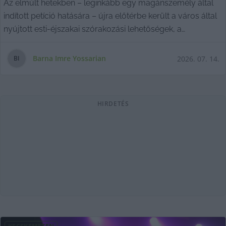
Az elmúlt hetekben – leginkább egy magánszemély által
indított petíció hatására – újra előtérbe került a város által
nyújtott esti-éjszakai szórakozási lehetőségek, a
vendéglátóhelyek helyzetének többé-kevésbé állandó
vitatémája.
Barna Imre Yossarian
2026. 07. 14.
B
I
HIRDETÉS