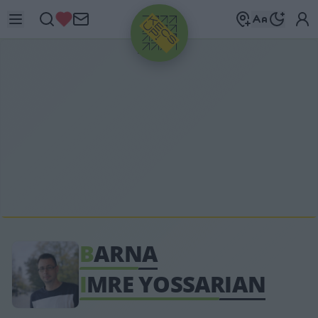
HIRDETÉS
B
ARNA
I
MRE YOSSARIAN