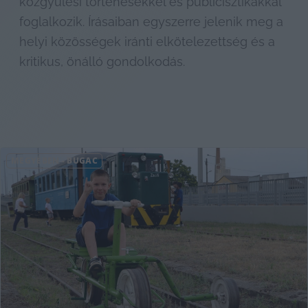
közgyűlési történésekkel és publicisztikákkal 
foglalkozik. Írásaiban egyszerre jelenik meg a 
helyi közösségek iránti elkötelezettség és a 
kritikus, önálló gondolkodás.
MEGYÉBEN
-
BUGAC