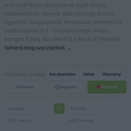
A KecsUP korai időszakának egyik fontos
háttérembere, ma már aktív szerzője is. Civil
ügyekről, közgyűlésről, kerékpáros témákról és
publicisztikákról ír – helyismerettel, önálló
hangon. Eddig 182 cikket írt a KecsUP Híreknek.
Ismerd meg szerzőinket
→
Kedvenc rovatai:
Kecskeméten
Itthon
Vélemény
Követés
Megosztás
Előfizetek
Sorrend
ÉÉÉÉ.HH.NN
ÉÉÉÉ.HH.NN