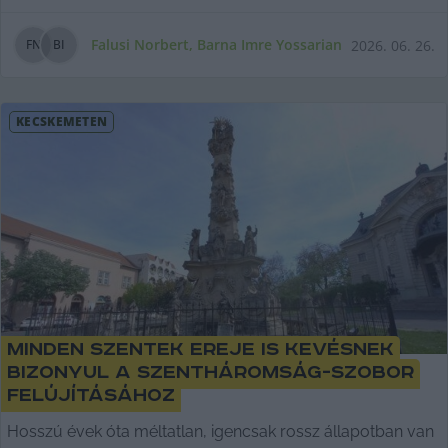
Falusi Norbert
,
Barna Imre Yossarian
2026. 06. 26.
F
N
B
I
KECSKEMÉTEN
Minden szentek ereje is kevésnek
bizonyul a Szentháromság-szobor
felújításához
Hosszú évek óta méltatlan, igencsak rossz állapotban van