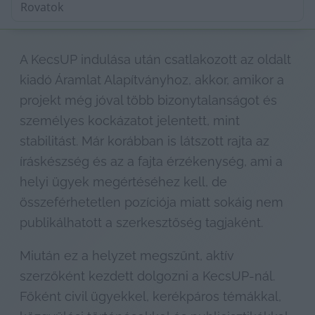
A KecsUP indulása után csatlakozott az oldalt 
kiadó Áramlat Alapítványhoz, akkor, amikor a 
projekt még jóval több bizonytalanságot és 
személyes kockázatot jelentett, mint 
stabilitást. Már korábban is látszott rajta az 
íráskészség és az a fajta érzékenység, ami a 
helyi ügyek megértéséhez kell, de 
összeférhetetlen pozíciója miatt sokáig nem 
publikálhatott a szerkesztőség tagjaként.
Miután ez a helyzet megszűnt, aktív 
szerzőként kezdett dolgozni a KecsUP-nál. 
Főként civil ügyekkel, kerékpáros témákkal, 