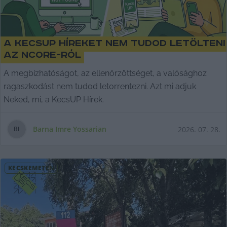
A KecsUP Híreket nem tudod letölteni
az nCore-ról
A megbízhatóságot, az ellenőrzöttséget, a valósághoz
ragaszkodást nem tudod letorrentezni. Azt mi adjuk
Neked, mi, a KecsUP Hírek.
Barna Imre Yossarian
2026. 07. 28.
B
I
KECSKEMÉTEN