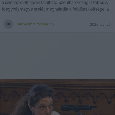
a színház előtti téren található Szentháromság-szobor. A
főegyházmegye erejét meghaladja a felújítás költsége, a
város pedig adminisztratív semmittevéssel tölti az idejét
valódi cselekvés helyett.
Barna Imre Yossarian
2026. 06. 26.
B
I
KECSKEMÉTEN