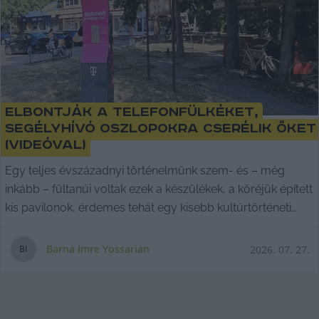
Elbontják a telefonfülkéket,
segélyhívó oszlopokra cserélik őket
(videóval)
Egy teljes évszázadnyi történelmünk szem- és – még
inkább – fültanúi voltak ezek a készülékek, a köréjük épített
kis pavilonok, érdemes tehát egy kisebb kultúrtörténeti
sétát is tennünk a búcsújuk apropóján.
Barna Imre Yossarian
2026. 07. 27.
B
I