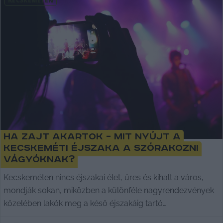
KECSKEMÉTEN
Ha zajt akartok – mit nyújt a
kecskeméti éjszaka a szórakozni
vágyóknak?
Kecskeméten nincs éjszakai élet, üres és kihalt a város,
mondják sokan, miközben a különféle nagyrendezvények
közelében lakók meg a késő éjszakáig tartó
hangoskodásra panaszkodnak.