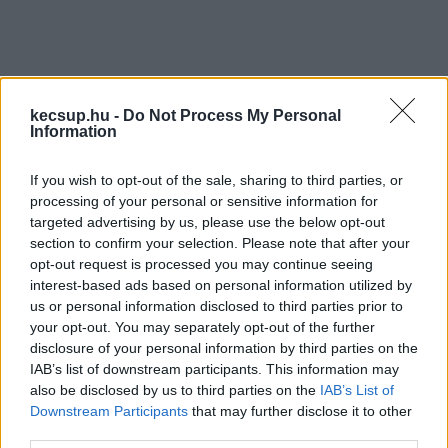
kecsup.hu -
Do Not Process My Personal
Information
Jelentkezz be a KecsUP-ra!
If you wish to opt-out of the sale, sharing to third parties, or
Lépj be a beszélgetéshez és hogy jobban megismerjük
egymást.
processing of your personal or sensitive information for
targeted advertising by us, please use the below opt-out
section to confirm your selection. Please note that after your
BELÉPÉS
opt-out request is processed you may continue seeing
interest-based ads based on personal information utilized by
us or personal information disclosed to third parties prior to
your opt-out. You may separately opt-out of the further
KECSKEMÉTEN
disclosure of your personal information by third parties on the
IAB’s list of downstream participants. This information may
also be disclosed by us to third parties on the
IAB’s List of
Downstream Participants
that may further disclose it to other
third parties.