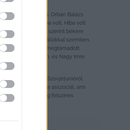
rodalommal szemben. Orbán Balázs 
szabadságvágy hiba volt. Hiba volt 
nlegi fidesz retorika szerint békére 
a harcolnia a megszállókkal szemben. 
rosz birodalom által megtámadott 
 van Rákóczi, Kossuth, és Nagy Imre 
pek vezetőjéről a Szovjetunióról, 
 egy olyan állapotra asszociál, ami 
rc után sajnos elég felszínes 