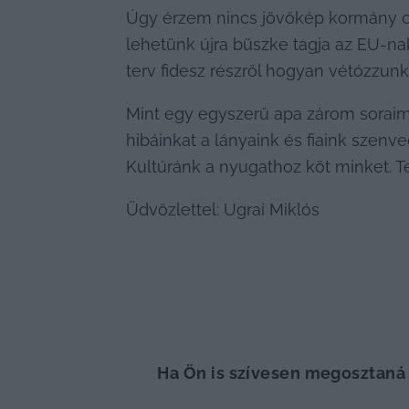
Úgy érzem nincs jövőkép kormány old
lehetünk újra büszke tagja az EU-nak
terv fidesz részről hogyan vétózzunk
Mint egy egyszerű apa zárom soraim
hibáinkat a lányaink és fiaink szen
Kultúránk a nyugathoz köt minket. Te
Üdvözlettel: Ugrai Miklós
Ha Ön is szívesen megosztaná v