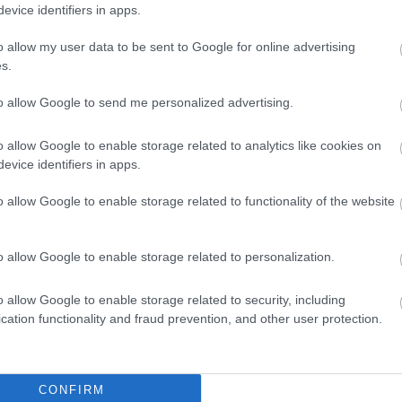
evice identifiers in apps.
zték az 56-os Hősök harcát az akkor még Szovjet Bi
o allow my user data to be sent to Google for online advertising
s.
 hiba volt az ellenállás. A magyar emberekbe oltott 
zembeszállni a szovjet tankokkal. Hiba volt, mert a jele
to allow Google to send me personalized advertising.
yet jelent Ukrajna kapitulálásával. Ukrajnának is hib
o allow Google to enable storage related to analytics like cookies on
Erkölcsi és morális kudarc a fidesz részéről egy az o
evice identifiers in apps.
 Ez nyílt behódolás Putyin előtt. Lelkük rajta, de hol
o allow Google to enable storage related to functionality of the website
ztam a béketáborhoz. Halottam békekölcsönről…és a né
o allow Google to enable storage related to personalization.
zott. A béke valóban pozitív fogalom. Szinte mindenki
snek. Annál aljasabb, és a korábban megbukott békeha
o allow Google to enable storage related to security, including
cation functionality and fraud prevention, and other user protection.
l a felemelő szóból a fidesz.
HIRDETÉS
CONFIRM