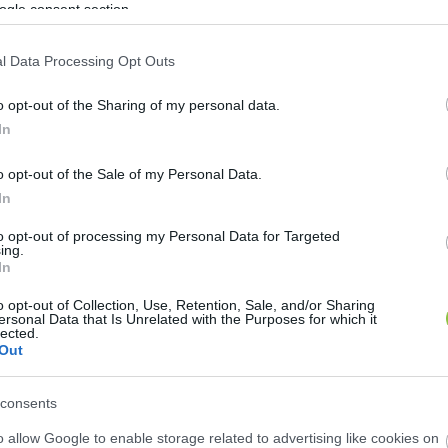
ogle consent section.
l Data Processing Opt Outs
o opt-out of the Sharing of my personal data.
In
n fontos a vita, és a politikai diszkurzus. A rende
o opt-out of the Sale of my Personal Data.
In
r egy nemzetet, hanem uralkodni akar rajta. Mondjuk k
borús vészhelyzettel megpróbálják eladhatóvá tenni. 
to opt-out of processing my Personal Data for Targeted
ing.
tiltásának sincs semmi köze a gyermekek védelméhez.
In
megrendeztek. Az emberek még érzik a szabadság ízét,
o opt-out of Collection, Use, Retention, Sale, and/or Sharing
ersonal Data that Is Unrelated with the Purposes for which it
tam, hogy az 1848-as forradalom és szabadságharc e
lected.
Out
nki tudja a nemzet szabadon akart lélegezni, élni és 
ltozáshoz, a függetlenséghez harc kellett. Isten áldja
consents
o olyan választ adott az akkori Magyar Nép a kialakul
o allow Google to enable storage related to advertising like cookies on