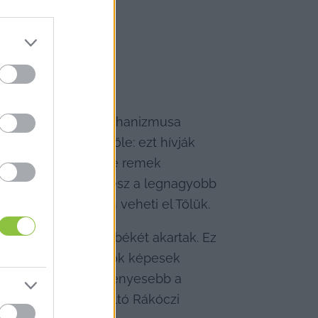
leti kormányzás mechanizmusa 
i és ne féljünk tőle: ezt hívják 
Analógiáját tekintve remek 
 Valószínűleg ez lesz a legnagyobb 
 és ezt senki nem veheti el Tőlük.
setében Petőfiék békét akartak. Ez 
virulni. Ezért a Hősök képesek 
 Őket! Igazuk volt: fényesebb a 
t helyzetre, ami méltó Rákóczi 