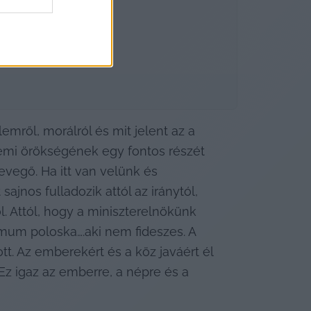
ről, morálról és mit jelent az a 
emi örökségének egy fontos részét 
vegő. Ha itt van velünk és 
nos fulladozik attól az iránytól, 
. Attól, hogy a miniszterelnökünk 
imum poloska….aki nem fideszes. A 
. Az emberekért és a köz javáért él 
z igaz az emberre, a népre és a 