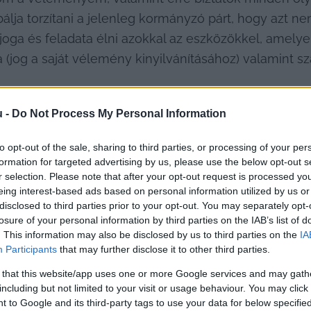
álja torzítani a jelenleg kormányzó párt, hogy azt ne
joga és feladata élni azokkal az eszközökkel, amely
 (jog a saját vélemény kinyilvánításához) valamint s
u -
Do Not Process My Personal Information
llása az orosz agresszióhoz tragikus fordulatokat ho
to opt-out of the sale, sharing to third parties, or processing of your per
formation for targeted advertising by us, please use the below opt-out s
ar bel- és külpolitikában. Ennek következményeként
r selection. Please note that after your opt-out request is processed y
túl, hogy az orosz agresszió tényével nem akar azonos
eing interest-based ads based on personal information utilized by us or
inden magyar ember számára fontos ünnepünkről, kider
disclosed to third parties prior to your opt-out. You may separately opt-
losure of your personal information by third parties on the IAB’s list of
om részéről, de megtették. Nyoma van. Itt marad ve
. This information may also be disclosed by us to third parties on the
IA
ágnak, hogyha a hatalomvágy erősebb a nemzet iránt
Participants
that may further disclose it to other third parties.
emzet csak kiüresedett szó, amit arra és olyan kampá
 that this website/app uses one or more Google services and may gath
gyűlöletet keltsen. Gyűlöletből, kirekesztésből, gőgb
including but not limited to your visit or usage behaviour. You may click 
 to Google and its third-party tags to use your data for below specifi
 felé. Kudarc és szégyen felé sajnos igen.