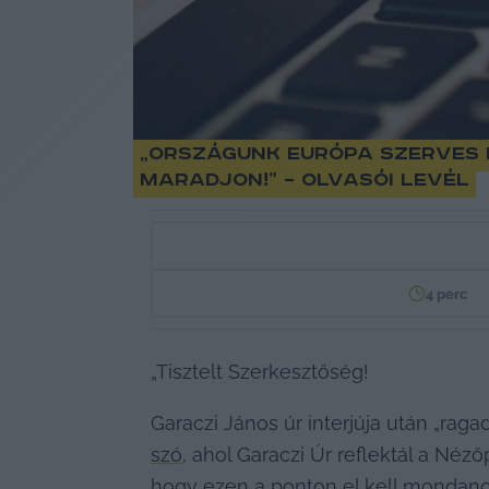
„Országunk Európa szerves r
maradjon!” – olvasói levél
4
perc
„Tisztelt Szerkesztőség!
Garaczi János úr interjúja után „r
szó
, ahol Garaczi Úr reflektál a Néz
hogy ezen a ponton el kell mondanom