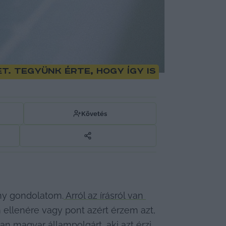
. Tegyünk érte, hogy így is
Követés
ány gondolatom.
 Arról az írásról van 
 ellenére vagy pont azért érzem azt, 
magyar állampolgárt, aki azt érzi, 