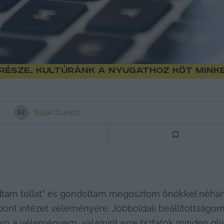
észe. Kultúránk a nyugathoz köt minket
Bajáki Zsanett
B
Z
agadtam tollat” és gondoltam megosztom önökkel néh
őpont intézet véleményére. Jobboldali beállítottságom
 a véleményem, valamint erre biztatok minden olyan 