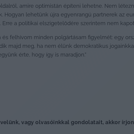
alról, amire optimistán építeni lehetne. Nem létez
. Hogyan lehetünk újra egyenrangú partnerek az európ
. Erre a politikai elszigetelődére szerintem nem kapo
 és felhívom minden polgártásam figyelmét: egy orsz
vedik majd meg, ha nem élünk demokratikus jogainkkal
gyünk érte, hogy így is maradjon.”
elünk, vagy olvasóinkkal gondolatait, akkor írjon