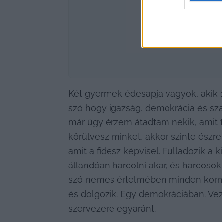
Két gyermek édesapja vagyok, akik 16
szó hogy igazság, demokrácia és sz
már úgy érzem átadtam nekik, amit ta
körülvesz minket, akkor szinte észre
amit a fidesz képvisel. Fulladozik a 
állandóan harcolni akar, és harcosok
szó nemes értelmében minden kormány
és dolgozik. Egy demokráciában. Veze
szervezere egyaránt.