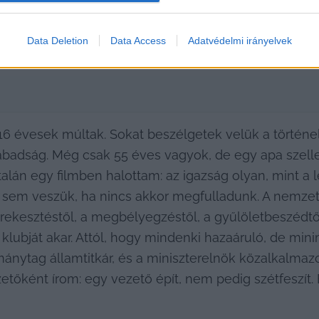
Data Deletion
Data Access
Adatvédelmi irányelvek
 évesek múltak. Sokat beszélgetek velük a történelem
abadság. Még csak 55 éves vagyok, de egy apa szell
lán egy filmben halottam: az igazság olyan, mint a le
 sem veszük, ha nincs akkor megfulladunk. A nemzet saj
kirekesztéstől, a megbélyegzéstől, a gyűlöletbeszédtől
 klubját akar. Attól, hogy mindenki hazaáruló, de min
tag államtitkár, és a miniszterelnök közalkalmazott
tőként írom: egy vezető épít, nem pedig szétfeszít. E