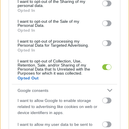
not limited to your visit or usage behaviour. You may click to
I want to opt-out of the Sharing of my
rendkívül zivataros”
, ami tovább nehezíti a 
personal data.
grant or deny consent to Google and its third-party tags to
Opted In
belpolitikai viszonyokat. A beszélgetésben kitért 
use your data for below specified purposes in below Google
consent section.
a sajtó jelentőségére, a nyugati közvélemény és 
I want to opt-out of the Sale of my
Personal Data.
média egyre erősebb polarizáltságára, Magyar 
Opted In
Péter sokszor túlzó vállalásaira, valamint arra is, 
I want to opt-out of processing my
hogy a Fidesz mára jóval kevésbé képes az 
Personal Data for Targeted Advertising.
Opted In
önkorrekcióra.
I want to opt-out of Collection, Use,
Retention, Sale, and/or Sharing of my
Personal Data that Is Unrelated with the
Purposes for which it was collected.
Opted Out
Google consents
I want to allow Google to enable storage
related to advertising like cookies on web or
device identifiers in apps.
K
ECSUP SHORTS
I want to allow my user data to be sent to
Összes videó