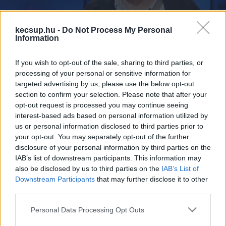
kecsup.hu -
Do Not Process My Personal
Information
Tölgyessy Péter: A Fideszben leépült a
If you wish to opt-out of the sale, sharing to third parties, or
visszacsatolás
processing of your personal or sensitive information for
targeted advertising by us, please use the below opt-out
section to confirm your selection. Please note that after your
Lapszemle
Követés
L
opt-out request is processed you may continue seeing
interest-based ads based on personal information utilized by
1
perc
us or personal information disclosed to third parties prior to
your opt-out. You may separately opt-out of the further
disclosure of your personal information by third parties on the
IAB’s list of downstream participants. This information may
Tölgyessy Péter jogász-politológus szerint 
„a 
also be disclosed by us to third parties on the
IAB’s List of
Fideszben leépült a visszacsatolás, megjelentek a 
Downstream Participants
that may further disclose it to other
fáradás tünetei, és ebből a helyzetből nehezen 
third parties.
tudja kirángatni magát a kormánypárt”
. 
Please note that this website/app uses one or more Google
Personal Data Processing Opt Outs
Ugyanakkor úgy látja, 
„a nemzetközi helyzet 
services and may gather and store information including but