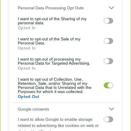
Please note that this website/app uses one or more Google
Most pedig szorosabban folytatják helyi 
Personal Data Processing Opt Outs
services and may gather and store information including but
műkösédüket, ezért alakult meg a FÜLKE, azaz 
not limited to your visit or usage behaviour. You may click to
I want to opt-out of the Sharing of my
personal data.
Független Helyi Lapok Közössége.
grant or deny consent to Google and its third-party tags to
Opted In
use your data for below specified purposes in below Google
consent section.
I want to opt-out of the Sale of my
Personal Data.
Opted In
A már évek óta formálódó, de frissen alakult 
I want to opt-out of processing my
együttműködésről a Klubrádió 
Másrészről
 című 
Personal Data for Targeted Advertising.
Opted In
műsor
ában beszélgetett 
Rózsa Péter
 a 
független sajtó két vidéki képviselőjével: 
I want to opt-out of Collection, Use,
Retention, Sale, and/or Sharing of my
Bethlen Tamással
, az észak-magyarországi 
Personal Data that Is Unrelated with the
Purposes for which it was collected.
csoport tagjával, és 
Alter Róberttel
, a 
Opted Out
kecskeméti kecsup.hu lapigazgatójával.
Google consents
I want to allow Google to enable storage
related to advertising like cookies on web or