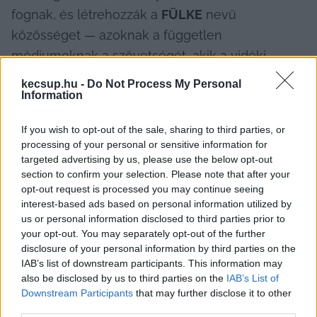
fognak, és létrehozzák a 
FÜLKE
 nevű 
közösséget — azoknak a független 
médiumoknak a szövetségét, akik a vidéki 
hírsivatagban is kitartanak a szabad tájékoztatás 
kecsup.hu -
Do Not Process My Personal
Information
mellett.
Borsod24.hu
, 
szol24.hu
, 
szabolcs24.hu
, 
If you wish to opt-out of the sale, sharing to third parties, or
processing of your personal or sensitive information for
kecsup.hu, 
veszpremkukac.hu
, 
szabadpecs.hu
, 
targeted advertising by us, please use the below opt-out
szegeder.hu
, 
debreciner.hu
 — ezek azok a 
section to confirm your selection. Please note that after your
opt-out request is processed you may continue seeing
szerkesztőségek, melyek 5-7 évvel ezelőtt 
interest-based ads based on personal information utilized by
elkezdtek dolgozni azért, hogy a helyiek ne csak 
us or personal information disclosed to third parties prior to
a kormánypárti propaganda hangján halljanak a 
your opt-out. You may separately opt-out of the further
disclosure of your personal information by third parties on the
lokális világról. Mert szerintük a valós, kritikus, 
IAB’s list of downstream participants. This information may
sokszínű, tényalapú hírekhez való hozzáférés 
also be disclosed by us to third parties on the
IAB’s List of
nem kiváltság, hanem szerves része az általuk 
Downstream Participants
that may further disclose it to other
third parties.
elképzelt polgári, demokratikus társadalomnak. 