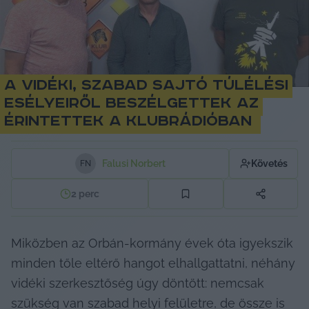
A vidéki, szabad sajtó túlélési
esélyeiről beszélgettek az
érintettek a Klubrádióban
Falusi Norbert
Követés
F
N
2
perc
Miközben az Orbán-kormány évek óta igyekszik 
minden tőle eltérő hangot elhallgattatni, néhány 
vidéki szerkesztőség úgy döntött: nemcsak 
szükség van szabad helyi felületre, de össze is 