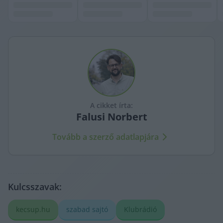
A cikket írta:
Falusi
Norbert
Tovább a szerző adatlapjára
Kulcsszavak:
kecsup.hu
szabad sajtó
Klubrádió