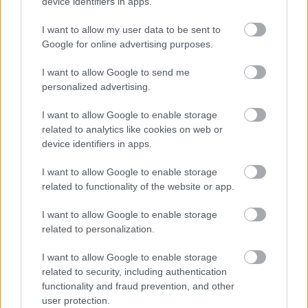
device identifiers in apps.
I want to allow my user data to be sent to
Google for online advertising purposes.
A beszélgetésben szóba került, milyen 
I want to allow Google to send me
nehézségekkel néznek szembe ezek a 
personalized advertising.
szerkesztőségek: hogyan működhet egy helyi 
I want to allow Google to enable storage
orgánum, ha a kormány – a Klubrádióhoz 
related to analytics like cookies on web or
hasonlóan – elvágja őket az állami és a 
device identifiers in apps.
kereskedelmi hirdetési forrásoktól? A válasz: 
I want to allow Google to enable storage
közösségi finanszírozásból és pályázatokból. De 
related to functionality of the website or app.
ez utóbbi sem tarthat örökké. A kormány ugyanis 
I want to allow Google to enable storage
épp egy olyan, „átláthatóságinak” csúfolt 
related to personalization.
törvényen dolgozik, amely jelentősen 
megnehezítené, sőt ellehetetlenítené az ilyen 
I want to allow Google to enable storage
related to security, including authentication
típusú működést is. Mitől független ma egy 
functionality and fraud prevention, and other
sajtótermék Magyarországon? Van-e esély 
user protection.