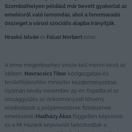
Szombathelyen például már bevett gyakorlat az 
emelésről való lemondás, ahol a fennmaradó 
összeget a városi szociális alapba irányítják. 
Hraskó István
 és 
Falusi Norbert
 írása
A téma megértéséhez vissza kell menni kicsit az 
időben. 
Navracsics Tibor
 közigazgatási és 
területfejlesztési miniszter 
kezdeményezése 
nyomán
 tavaly november 25-én fogadta el az 
országgyűlés az önkormányzati törvény 
módosítását a polgármesterek fizetésének 
emeléséről (
Hadházy Ákos
 független képviselő 
és a Mi Hazánk képviselői tartózkodtak a 