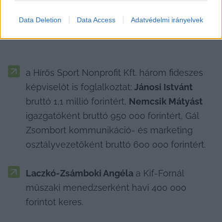
képviselő, akik állást kaptak városi tulajdonú 
cégekben, melyről részletesen korábban 
már írt 
Data Deletion
Data Access
Adatvédelmi irányelvek
a
 KecsUP Hírek:
a Hírös Sport Nonprofit Kft. három fideszes 
képviselőt is foglalkoztat: 
Jánosi Istvánt
bruttó 1,1 millió forintért, 
Nemcsik Mátyást
igazgatóként bruttó 950 000 forintért, Gál 
Zsombort kommunikáció- és marketing 
osztályvezetőként bruttó 600 000 forintért.
Laczkó-Zsámboki Angéla
 a Kif-Fornál 
műszaki menedzserként havi 400 000 
forintot keres.