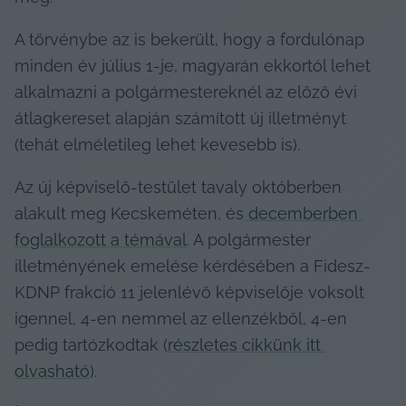
A törvénybe az is bekerült, hogy a fordulónap 
minden év július 1-je, magyarán ekkortól lehet 
alkalmazni a polgármestereknél az előző évi 
átlagkereset alapján számított új illetményt 
(tehát elméletileg lehet kevesebb is).
Az új képviselő-testület tavaly októberben 
alakult meg Kecskeméten, és
 decemberben 
foglalkozott a témával
. A polgármester 
illetményének emelése kérdésében a Fidesz-
KDNP frakció 11 jelenlévő képviselője voksolt 
igennel, 4-en nemmel az ellenzékből, 4-en 
pedig tartózkodtak (
részletes cikkünk itt 
olvasható
).