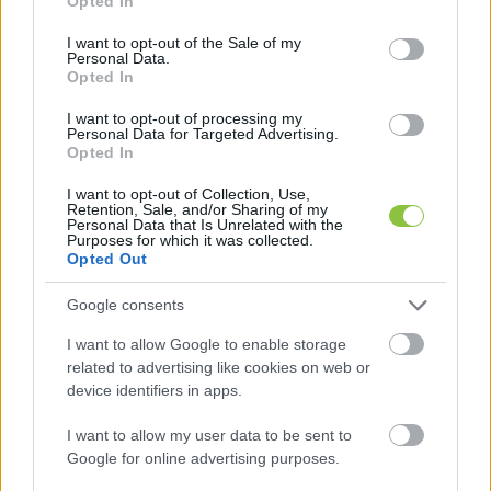
Opted In
use your data for below specified purposes in below Google
consent section.
I want to opt-out of the Sale of my
Fidesz–KDNP frakcióból
: 
Papp Zoltán 
(a 
Personal Data.
Opted In
Kulturális Bizottság elnöke, tag a Gondoskodó 
Bizottságban), 
Szamler László
 (elnök a Működő 
I want to opt-out of processing my
Personal Data for Targeted Advertising.
Városban, tag az Aktívban), 
Laczkó-Zsámboki 
Opted In
Angéla
 (tag a Kulturális, illetve a Fejlődő 
I want to opt-out of Collection, Use,
Városban), 
Jánosi István
 (elnök az Aktív 
Retention, Sale, and/or Sharing of my
Personal Data that Is Unrelated with the
Városban, tag a Gazdálkodó Városban), 
Gál 
Purposes for which it was collected.
Opted Out
Zsombor
 (tag az Aktív Városban, társelnök a 
Szabályozásiban), 
Nemcsik Mátyás
 (elnök a 
Google consents
Fejlődőban, tag a Szabályozásiban), 
Lévai 
I want to allow Google to enable storage
Jánosné
 (tag a Kulturális és a Működő Városban). 
related to advertising like cookies on web or
device identifiers in apps.
Lévainé emellett – a vagyonnyilatkozata alapján 
– a Neumann János Egyetem Hírös Népfőiskolai 
I want to allow my user data to be sent to
Google for online advertising purposes.
Lovarda szakmai koordinátoraként nettó havi 