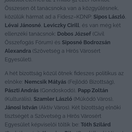
Összesen öt tanácsnoka van a közgyűlésnek, 
közülük hármat ad a Fidesz–KDNP: 
Sipos László
,
Lévai Jánosné
, 
Leviczky Cirill
, és van még két 
ellenzéki tanácsnok: 
Dobos József
 (Civil 
Összefogás Fórum) és 
Siposné Bodrozsán 
Alexandra
 (Szövetség a Hírös Városért 
Egyesület).
A hét bizottság közül ötnek fideszes politikus az 
elnöke: 
Nemcsik Mátyás
 (Fejlődő Bizottság), 
Pászti András
 (Gondoskodó), 
Papp Zoltán
(Kulturális), 
Szamler László
 (Működő Város), 
Jánosi István
 (Aktív Város). Két bizottság elnöki 
tisztségét a Szövetség a Hírös Városért 
Egyesület képviselői töltik be: 
Tóth Szilárd