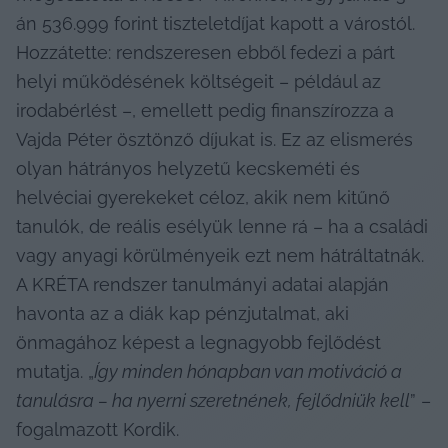
án 536.999 forint tiszteletdíjat kapott a várostól. 
Hozzátette: rendszeresen ebből fedezi a párt 
helyi működésének költségeit – például az 
irodabérlést –, emellett pedig finanszírozza a 
Vajda Péter ösztönző díjukat is. Ez az elismerés 
olyan hátrányos helyzetű kecskeméti és 
helvéciai gyerekeket céloz, akik nem kitűnő 
tanulók, de reális esélyük lenne rá – ha a családi 
vagy anyagi körülményeik ezt nem hátráltatnák. 
A KRÉTA rendszer tanulmányi adatai alapján 
havonta az a diák kap pénzjutalmat, aki 
önmagához képest a legnagyobb fejlődést 
mutatja. „
Így minden hónapban van motiváció a 
tanulásra – ha nyerni szeretnének, fejlődniük kell
” – 
fogalmazott Kordik.