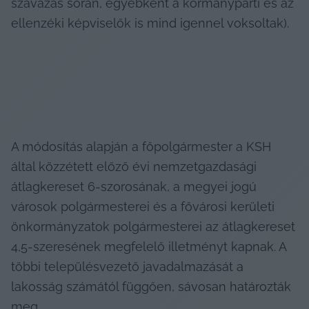
szavazás során, egyébként a kormánypárti és az 
ellenzéki képviselők is mind igennel voksoltak).
A módosítás alapján a főpolgármester a KSH 
által közzétett előző évi nemzetgazdasági 
átlagkereset 6-szorosának, a megyei jogú 
városok polgármesterei és a fővárosi kerületi 
önkormányzatok polgármesterei az átlagkereset 
4,5-szeresének megfelelő illetményt kapnak. A 
többi településvezető javadalmazását a 
lakosság számától függően, sávosan határozták 
meg.