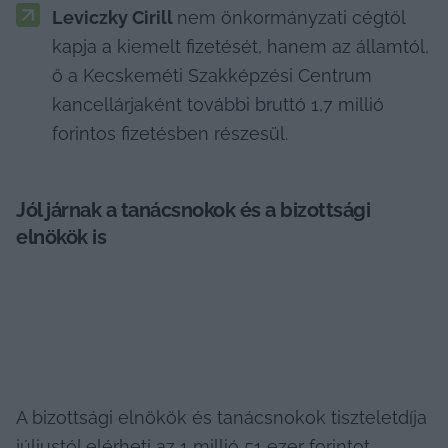
Leviczky Cirill 
nem önkormányzati cégtől 
kapja a kiemelt fizetését, hanem az államtól, 
ő a Kecskeméti Szakképzési Centrum 
kancellárjaként további bruttó 1,7 millió 
forintos fizetésben részesül.
Jól járnak a tanácsnokok és a bizottsági 
elnökök is 
A bizottsági elnökök és tanácsnokok tiszteletdíja 
júliustól elérheti az 1 millió 51 ezer forintot. 