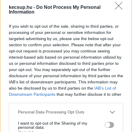
kecsup.hu -
Do Not Process My Personal
Ám ez csak az alap. A valóságban a képviselők 
Information
szinte kivétel nélkül valamelyik bizottságban is 
If you wish to opt-out of the sale, sharing to third parties, or
helyet foglalnak, ami tovább emeli a 
processing of your personal or sensitive information for
juttatásokat. 
Egyetlen bizottsági tagsággal már 
targeted advertising by us, please use the below opt-out
section to confirm your selection. Please note that after your
havi 871 ezer forintot kaphatnak
 a nyári 
opt-out request is processed you may continue seeing
szünettől kezdve, 
két bizottság esetén ez 946 
interest-based ads based on personal information utilized by
ezer forintra
 emelkedik. Vagyis a 13 százalékos 
us or personal information disclosed to third parties prior to
your opt-out. You may separately opt-out of the further
emelésnél valójában jóval nagyobb összeggel 
disclosure of your personal information by third parties on the
nőnek az illetmények.
IAB’s list of downstream participants. This information may
also be disclosed by us to third parties on the
IAB’s List of
Downstream Participants
that may further disclose it to other
Két bizottságban ülnek, így több jut nekik
third parties.
Please note that this website/app uses one or more Google
Personal Data Processing Opt Outs
Több képviselő két bizottságban is tag, így ők a 
services and may gather and store information including but
legmagasabb szintű képviselői tiszteletdíjat 
not limited to your visit or usage behaviour. You may click to
I want to opt-out of the Sharing of my
personal data.
grant or deny consent to Google and its third-party tags to
kaphatják: