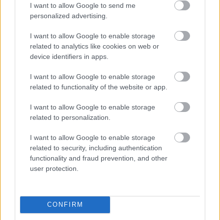
357ezer forintot is kap
, ahogy több – 
I want to allow Google to send me
kormánypárti és ellenzéki – képviselő tag még 
personalized advertising.
különböző városi cégek felügyelőbizottságában.
I want to allow Google to enable storage
related to analytics like cookies on web or
device identifiers in apps.
I want to allow Google to enable storage
related to functionality of the website or app.
I want to allow Google to enable storage
Ellenzéki képviselők közül
: 
Gyuris Dávid Tibor
related to personalization.
(tag a Gazdálkodó Város Bizottságban, társelnök 
I want to allow Google to enable storage
az Aktív Város Bizottságban), 
Király József
related to security, including authentication
functionality and fraud prevention, and other
(társelnök a Fejlődő és a Működő Város 
user protection.
Bizottságokban).
A képviselők többsége más állásból is 
CONFIRM
rendelkezik bevétellel, és van több kormánypárti 