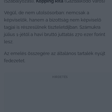
(Szabályozási), 
Kopping Rita
 (Gazdálkodó Város)
Végül, de nem utolsósorban: nemcsak a 
képviselők, hanem a bizottság nem képviselő 
tagjai is részesülnek tiszteletdíjban. Számukra 
július 1-jétől a havi bruttó juttatás 270 ezer forint 
lesz.
Az emelés összegére az általános tartalék nyújt 
fedezetet.
HIRDETÉS