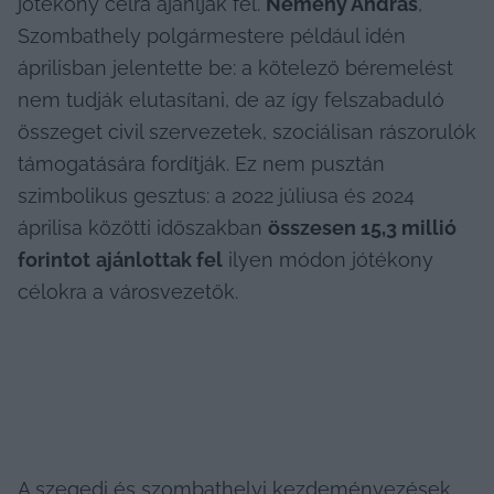
jótékony célra ajánlják fel. 
Nemény András
, 
Szombathely polgármestere például idén 
áprilisban jelentette be: a kötelező béremelést 
nem tudják elutasítani, de az így felszabaduló 
összeget civil szervezetek, szociálisan rászorulók 
támogatására fordítják. Ez nem pusztán 
szimbolikus gesztus: a 2022 júliusa és 2024 
áprilisa közötti időszakban 
összesen 15,3 millió 
forintot
ajánlottak fel
 ilyen módon jótékony 
célokra a városvezetők.
A szegedi és szombathelyi kezdeményezések 