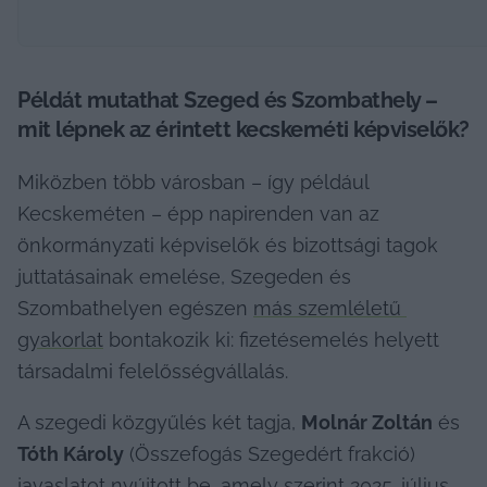
Példát mutathat Szeged és Szombathely – 
mit lépnek az érintett kecskeméti képviselők?
Miközben több városban – így például 
Kecskeméten – épp napirenden van az 
önkormányzati képviselők és bizottsági tagok 
juttatásainak emelése, Szegeden és 
Szombathelyen egészen 
más szemléletű 
gyakorlat
 bontakozik ki: fizetésemelés helyett 
társadalmi felelősségvállalás.
A szegedi közgyűlés két tagja, 
Molnár Zoltán
 és 
Tóth Károly
 (Összefogás Szegedért frakció) 
javaslatot nyújtott be, amely szerint 2025. július 