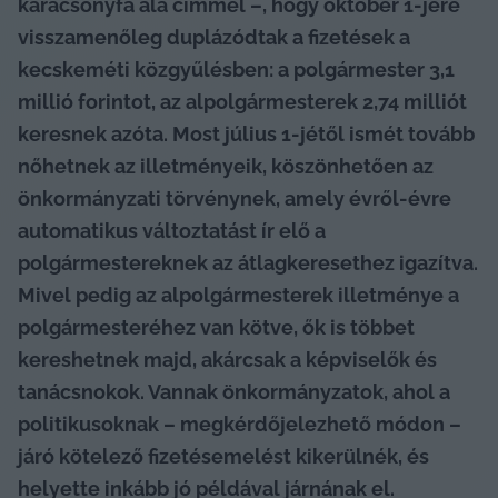
karácsonyfa alá címmel –, hogy október 1-jére 
visszamenőleg duplázódtak a fizetések a 
kecskeméti közgyűlésben: a polgármester 3,1 
millió forintot, az alpolgármesterek 2,74 milliót 
keresnek azóta. Most július 1-jétől ismét tovább 
nőhetnek az illetményeik, köszönhetően az 
önkormányzati törvénynek, amely évről-évre 
automatikus változtatást ír elő a 
polgármestereknek az átlagkeresethez igazítva. 
Mivel pedig az alpolgármesterek illetménye a 
polgármesteréhez van kötve, ők is többet 
kereshetnek majd, akárcsak a képviselők és 
tanácsnokok. Vannak önkormányzatok, ahol a 
politikusoknak – megkérdőjelezhető módon – 
járó kötelező fizetésemelést kikerülnék, és 
helyette inkább jó példával járnának el. 