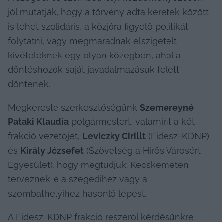
jól mutatják, hogy a törvény adta keretek között 
is lehet szolidáris, a közjóra figyelő politikát 
folytatni, vagy megmaradnak elszigetelt 
kivételeknek egy olyan közegben, ahol a 
döntéshozók saját javadalmazásuk felett 
döntenek.
Megkereste szerkesztőségünk 
Szemereyné 
Pataki Klaudia
 polgármestert, valamint a két 
frakció vezetőjét, 
Leviczky Cirillt
 (Fidesz-KDNP) 
és 
Király Józsefet
 (Szövetség a Hírös Városért 
Egyesület), hogy megtudjuk: Kecskeméten 
terveznek-e a szegedihez vagy a 
szombathelyihez hasonló lépést.
A Fidesz-KDNP frakció részéről kérdésünkre 