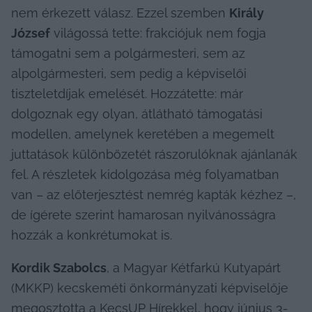
nem érkezett válasz. Ezzel szemben 
Király 
József
 világossá tette: frakciójuk nem fogja 
támogatni sem a polgármesteri, sem az 
alpolgármesteri, sem pedig a képviselői 
tiszteletdíjak emelését. Hozzátette: már 
dolgoznak egy olyan, átlátható támogatási 
modellen, amelynek keretében a megemelt 
juttatások különbözetét rászorulóknak ajánlanák 
fel. A részletek kidolgozása még folyamatban 
van – az előterjesztést nemrég kapták kézhez –, 
de ígérete szerint hamarosan nyilvánosságra 
hozzák a konkrétumokat is.
Kordik Szabolcs
, a Magyar Kétfarkú Kutyapárt 
(MKKP) kecskeméti önkormányzati képviselője 
megosztotta a KecsUP Hírekkel, hogy június 3-