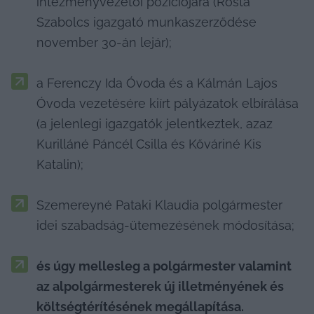
intézményvezetői pozíciójára (Rosta 
Szabolcs igazgató munkaszerződése 
november 30-án lejár);
a Ferenczy Ida Óvoda és a Kálmán Lajos 
Óvoda vezetésére kiírt pályázatok elbírálása 
(a jelenlegi igazgatók jelentkeztek, azaz 
Kurilláné Páncél Csilla és Kőváriné Kis 
Katalin);
Szemereyné Pataki Klaudia polgármester 
idei szabadság-ütemezésének módosítása;
és úgy mellesleg a polgármester valamint 
az alpolgármesterek új illetményének és 
költségtérítésének megállapítása.