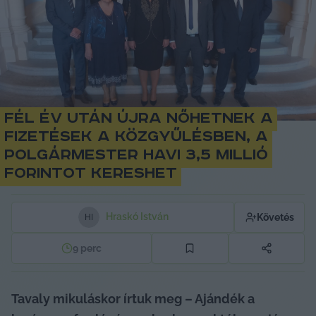
Fél év után újra nőhetnek a
fizetések a közgyűlésben, a
polgármester havi 3,5 millió
forintot kereshet
Hraskó István
Követés
H
I
9
perc
Tavaly mikuláskor írtuk meg – Ajándék a 