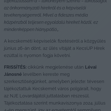
tájékoztassam a – lakóhelyem szerinti – lakosságot 
az önkormányzati hírekről és a képviselői 
tevékenységemről. Mivel a fideszes média 
közpénzből teljesen egyoldalú híreket közöl, ez 
mindenképpen hiánypótló
„.
A kecskeméti képviselők fizetéséről a közgyűlés 
június 26-án dönt, az ülés vitáját a KecsUP Hírek 
ezúttal is nyomon fogja követni.
FRISSÍTÉS:
 cikkünk megjelenése után 
Lévai 
Jánosné
 levélben kereste meg 
szerkesztőségünket, amelyben jelezte: tévesen 
tájékoztattuk Kecskemét város polgárait, hogy 
az NJE Lovardájától juttatásban részesül. 
Tájékoztatása szerint munkaviszonya 2024. július 
4-én megszűnt, így az egyetemtől semmilyen 