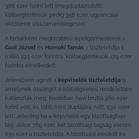
386 ezer forint lett (megduplázódott), 
költségtérítésük pedig 358 ezer, ugyancsak 
októberre visszamenőlegesen.
A társadalmi megbízatású alpolgármesterek – 
Gaál József
 és 
Homoki Tamás
 – tiszteletdíja 1 
millió 193 ezer forintra, költségtérítésük 179 ezer 
forintra emelkedett.
Jelentősen ugrott a 
képviselők tiszteletdíja
 is, 
amelynek összegét a költségvetési rendeletben 
határozták meg. Korábban havi bruttó 260 ezer 
forint volt, és több mint duplájára nőtt, 530 ezer 
lett. Jelenleg ha a képviselő egy bizottságban 
tag, akkor 769 ezer, két bizottsági tagság esetén 
835 ezer a tiszteletdíja. A bizottsági elnököt és 