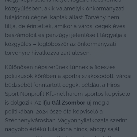
közgyűlésben, akik valamelyik önkormányzati 
tulajdonú cégnél kaptak állást. Törvény nem 
tiltja, de érintettek, amikor a városi cégek éves 
beszámolóit és pénzügyi jelentéseit tárgyalja a 
közgyűlés – legtöbbször az önkormányzati 
törvényre hivatkozva zárt ülésen.
Különösen népszerűnek tűnnek a fideszes 
politikusok körében a sportra szakosodott, városi 
büdzséből fenntartott cégek, például a Hirös 
Sport Nonprofit Kft.-nél három sportos képviselő 
is dolgozik. Az ifjú 
Gál Zsombor
 új még a 
politikában, 2024 ősze óta képviselő a 
Széchenyivárosban. 
Vagyonnyilatkozata
 szerint 
nagyobb értékű tulajdona nincs, ahogy saját 