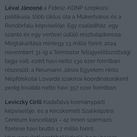
Lévai Jánosné
a Fidesz-KDNP szépkorú 
politikusa, több ciklus óta a Műkertváros és a 
Rendőrfalu képviselője. Egy családiház, egy 
szántó és egy verőcei üdülő résztulajdonosa. 
Megtakarítása mintegy 13 millió forint. 2024. 
novembert 31-ig a Termostar felügyelőbizottsági 
tagja volt, ezért havi nettó 130 ezer forintban 
részesült, a Neumann János Egyetem Hírös 
Népfőiskolai Lovarda szakmai koordinátoraként 
pedig további nettó havi 357 ezer forintban.
Leviczky Cirill
 Kadafalva kormánypárti 
képviselője, és a Kecskeméti Szakképzési 
Centrum kancellárja – az innen származó 
fizetése havi bruttó 1,7 millió forint. 