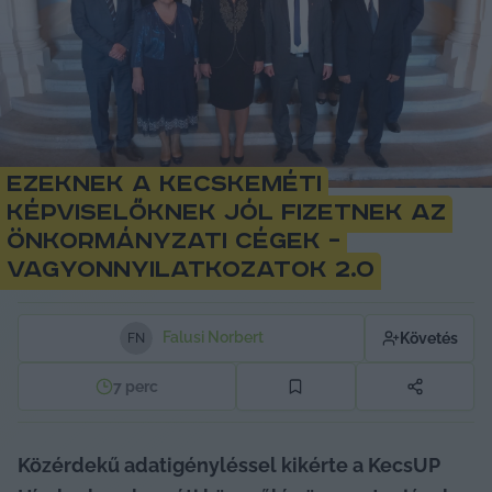
Ezeknek a kecskeméti
képviselőknek jól fizetnek az
önkormányzati cégek –
vagyonnyilatkozatok 2.0
Falusi Norbert
Követés
F
N
7
perc
Közérdekű adatigényléssel kikérte a KecsUP 