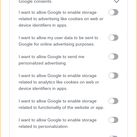
Google consents
I want to allow Google to enable storage
related to advertising like cookies on web or
device identifiers in apps.
Papp Zoltán 
kormánypárti képviselő 
I want to allow my user data to be sent to
Google for online advertising purposes.
Hetényegyházán, emellett a Kecskeméti SZC 
Szentgyörgyi Albert Technikumot igazgatja –
I want to allow Google to send me
vagyonnyilatkozatában
 az ebből származó 
personalized advertising.
jövedelmét nem tüntette fel. 50 százalékban 
I want to allow Google to enable storage
egy lakóház és egy Körös parti üdülő 
related to analytics like cookies on web or
device identifiers in apps.
tulajdonosa, amihez egy visszterhes motoros 
kishajó tartozik. Kecskemét utcáin Toyota helyett 
I want to allow Google to enable storage
most már BMW márkájú autójával közlekedik. 
related to functionality of the website or app.
Beltag egy bt-ben, mely a cégadatbázis alapján 
I want to allow Google to enable storage
2023-ban 6 millió nyereséget termelt. Banki 
related to personalization.
hitele nincs. Korábban dolgozott még 