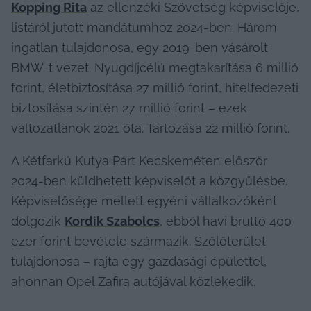
Kopping Rita
 az ellenzéki Szövetség képviselője, 
listáról jutott mandátumhoz 2024-ben. Három 
ingatlan tulajdonosa, egy 2019-ben vásárolt 
BMW-t vezet. Nyugdíjcélú megtakarítása 6 millió 
forint, életbiztosítása 27 millió forint, hitelfedezeti 
biztosítása szintén 27 millió forint – ezek 
változatlanok 2021 óta. Tartozása 22 millió forint.
A Kétfarkú Kutya Párt Kecskeméten először 
2024-ben küldhetett képviselőt a közgyűlésbe. 
Képviselősége mellett egyéni vállalkozóként 
dolgozik 
Kordik Szabolcs
, ebből havi bruttó 400 
ezer forint bevétele származik. Szőlőterület 
tulajdonosa – rajta egy gazdasági épülettel, 
ahonnan Opel Zafira autójával közlekedik.