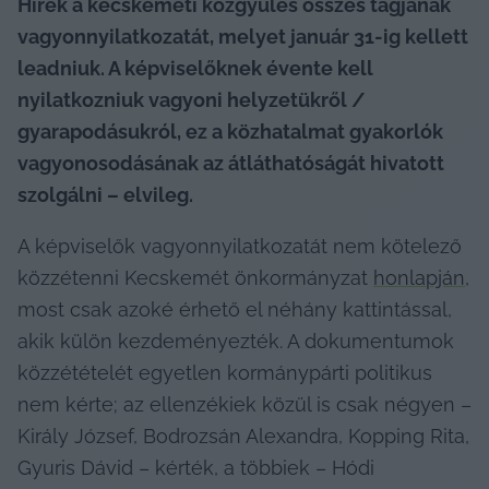
Hírek a kecskeméti közgyűlés összes tagjának 
vagyonnyilatkozatát, melyet január 31-ig kellett 
leadniuk. A képviselőknek évente kell 
nyilatkozniuk vagyoni helyzetükről / 
gyarapodásukról, ez a közhatalmat gyakorlók 
vagyonosodásának az átláthatóságát hivatott 
szolgálni – elvileg.
A képviselők vagyonnyilatkozatát nem kötelező 
közzétenni Kecskemét önkormányzat 
honlapján
, 
most csak azoké érhető el néhány kattintással, 
akik külön kezdeményezték. A dokumentumok 
közzétételét egyetlen kormánypárti politikus 
nem kérte; az ellenzékiek közül is csak négyen – 
Király József, Bodrozsán Alexandra, Kopping Rita, 
Gyuris Dávid – kérték, a többiek – Hódi 