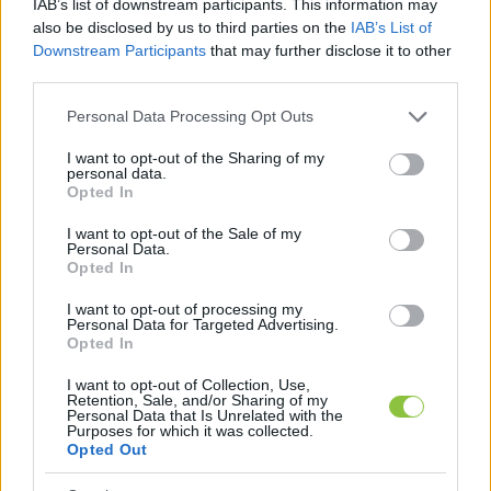
IAB’s list of downstream participants. This information may
also be disclosed by us to third parties on the
IAB’s List of
Az előző ciklusban még tanácsnok 
Dobos József
Downstream Participants
that may further disclose it to other
ellenzéki szervezetet váltott 2024-ben, a 
third parties.
Szövetség helyett ősztől a Civil Összefogás 
Please note that this website/app uses one or more Google
Personal Data Processing Opt Outs
services and may gather and store information including but
Városunkért Egyesület színében tölti listás 
not limited to your visit or usage behaviour. You may click to
I want to opt-out of the Sharing of my
mandátumát. Tiszteletdíján felül jövedelme 
personal data.
grant or deny consent to Google and its third-party tags to
Opted In
három saját cégének ügyvezetéséből származik, 
use your data for below specified purposes in below Google
consent section.
egyébiránt foglalkozik bútorokkal és ingatlanok 
I want to opt-out of the Sale of my
Personal Data.
bérbeadásával. Tulajdonrészes két lakásban, két 
Opted In
lakóházban, balatoni üdülőben, Matkón erdőben 
I want to opt-out of processing my
Personal Data for Targeted Advertising.
(2,5 hektár) és több kisebb telekben. 
Opted In
Vagyonnyilatkozata 
szerint Audi és Hunydai 
I want to opt-out of Collection, Use,
márkájú autókkal közlekedik. Banki 
Retention, Sale, and/or Sharing of my
Personal Data that Is Unrelated with the
megtakarítása nincs.
Purposes for which it was collected.
Opted Out