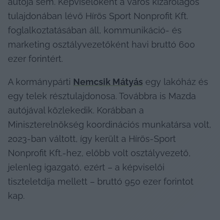
autója sem. Képviselőként a város kizárólagos 
tulajdonában lévő Hírös Sport Nonprofit Kft. 
foglalkoztatásában áll, kommunikáció- és 
marketing osztályvezetőként havi bruttó 600 
ezer forintért.
A kormánypárti 
Nemcsik Mátyás
 egy lakóház és 
egy telek résztulajdonosa. Továbbra is Mazda 
autójával közlekedik. Korábban a 
Miniszterelnökség koordinációs munkatársa volt, 
2023-ban váltott, így került a Hírös-Sport 
Nonprofit Kft.-hez, előbb volt osztályvezető, 
jelenleg igazgató, ezért – a képviselői 
tiszteletdíja mellett – bruttó 950 ezer forintot 
kap.