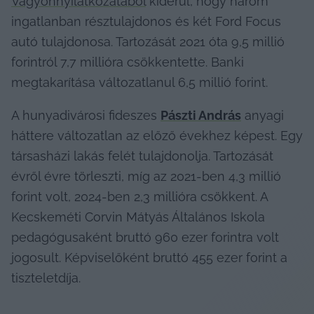
Vagyonnyilatkozatából
 kiderül, hogy három 
ingatlanban résztulajdonos és két Ford Focus 
autó tulajdonosa. Tartozását 2021 óta 9,5 millió 
forintról 7,7 millióra csökkentette. Banki 
megtakarítása változatlanul 6,5 millió forint.
A hunyadivárosi fideszes 
Pászti András
 anyagi 
háttere változatlan az előző évekhez képest. Egy 
társasházi lakás felét tulajdonolja. Tartozását 
évről évre törleszti, míg az 2021-ben 4,3 millió 
forint volt, 2024-ben 2,3 millióra csökkent. A 
Kecskeméti Corvin Mátyás Általános Iskola 
pedagógusaként bruttó 960 ezer forintra volt 
jogosult. Képviselőként bruttó 455 ezer forint a 
tiszteletdíja.