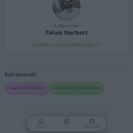
A cikket írta:
Falusi
Norbert
Tovább a szerző adatlapjára
Kulcsszavak:
vagyonnyilatkozat
kecskeméti politikusok
Főoldal
Friss
Események