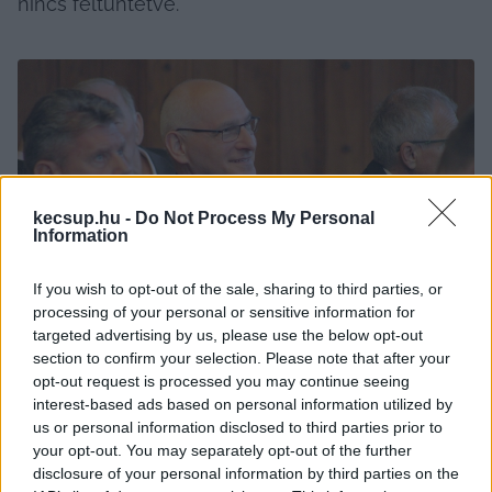
nincs feltüntetve.
kecsup.hu -
Do Not Process My Personal
Information
If you wish to opt-out of the sale, sharing to third parties, or
processing of your personal or sensitive information for
targeted advertising by us, please use the below opt-out
section to confirm your selection. Please note that after your
opt-out request is processed you may continue seeing
Jánosi István és Szamler László képviselők / Fotó: Hraskó István
interest-based ads based on personal information utilized by
us or personal information disclosed to third parties prior to
Kormánypárti és ellenzéki képviselők 
your opt-out. You may separately opt-out of the further
disclosure of your personal information by third parties on the
vagyonnyilatkozatai 