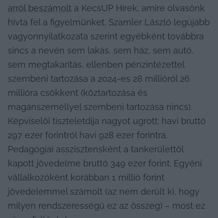
arról beszámolt
 a KecsUP Hírek, amire olvasónk 
hívta fel a figyelmünket. Szamler László legújabb 
vagyonnyilatkozata szerint egyébként továbbra 
sincs a nevén sem lakás, sem ház, sem autó, 
sem megtakarítás, ellenben pénzintézettel 
szembeni tartozása a 2024-es 28 millióról 26 
millióra csökkent (köztartozása és 
magánszeméllyel szembeni tartozása nincs). 
Képviselői tiszteletdíja nagyot ugrott: havi bruttó 
297 ezer forintról havi 928 ezer forintra. 
Pedagógiai asszisztensként a tankerülettől 
kapott jövedelme bruttó 349 ezer forint. Egyéni 
vállalkozóként korábban 1 millió forint 
jövedelemmel számolt (az nem derült ki, hogy 
milyen rendszerességű ez az összeg) – most ez 