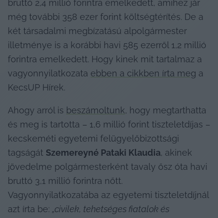
bruttó 2,4 millió forintra emelkedett, amihez jár 
még további 358 ezer forint költségtérítés. De a 
két társadalmi megbízatású alpolgármester 
illetménye is a korábbi havi 585 ezerről 1,2 millió 
forintra emelkedett. Hogy kinek mit tartalmaz a 
vagyonnyilatkozata 
ebben a cikkben írta meg
 a 
KecsUP Hírek.
Ahogy arról is 
beszámoltunk
, hogy megtarthatta 
és meg is tartotta – 1,6 millió forint tiszteletdíjas – 
kecskeméti egyetemi felügyelőbizottsági 
tagságát 
Szemereyné Pataki Klaudia
, akinek 
jövedelme polgármesterként tavaly ősz óta havi 
bruttó 3,1 millió forintra nőtt. 
Vagyonnyilatkozatába az egyetemi tiszteletdíjnál 
azt írta be: 
„civilek, tehetséges fiatalok és 