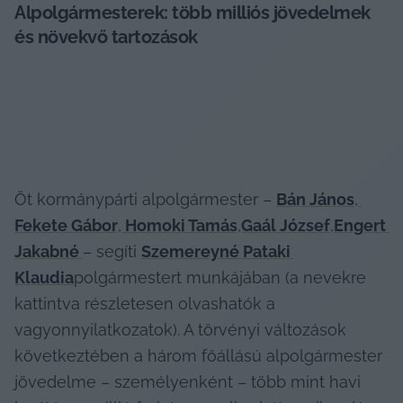
Alpolgármesterek: több milliós jövedelmek 
és növekvő tartozások
Öt kormánypárti alpolgármester – 
Bán János
,
Fekete Gábor
,
 Homoki Tamás
,
Gaál József
,
Engert 
Jakabné 
– segíti 
Szemereyné Pataki 
Klaudia
polgármestert munkájában (a nevekre 
kattintva részletesen olvashatók a 
vagyonnyilatkozatok). A törvényi változások 
következtében a három főállású alpolgármester 
jövedelme – személyenként – több mint havi 