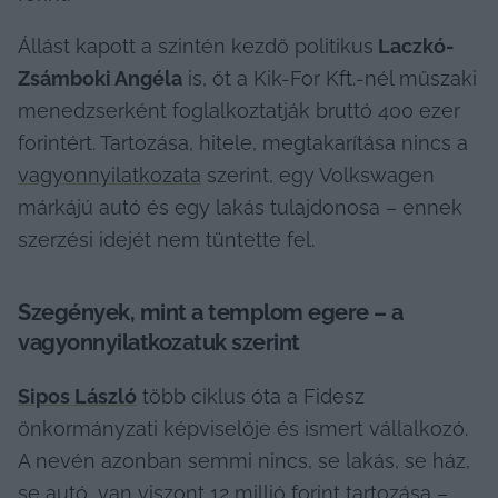
Állást kapott a szintén kezdő politikus
 Laczkó-
Zsámboki Angéla
 is, őt a Kik-For Kft.-nél műszaki 
menedzserként foglalkoztatják bruttó 400 ezer 
forintért. Tartozása, hitele, megtakarítása nincs a 
vagyonnyilatkozata
 szerint, egy Volkswagen 
márkájú autó és egy lakás tulajdonosa – ennek 
szerzési idejét nem tüntette fel.
Szegények, mint a templom egere – a 
vagyonnyilatkozatuk szerint
Sipos László
 több ciklus óta a Fidesz 
önkormányzati képviselője és ismert vállalkozó. 
A nevén azonban semmi nincs, se lakás, se ház, 
se autó, van viszont 12 millió forint tartozása – 