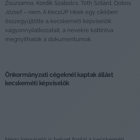
Zsuzsanna, Kordik Szabolcs, Tóth Szilárd, Dobos 
József – nem. A KecsUP Hírek egy cikkben 
összegyűjtötte a kecskeméti képviselők 
vagyonnyilatkozatait, a nevekre kattintva 
megnyithatók a dokumentumok.
Önkormányzati cégeknél kaptak állást 
kecskeméti képviselők
Négy képviselő is helyet foglal a kecskeméti 