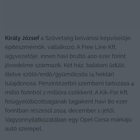
Király József 
a Szövetség belvárosi képviselője, 
építészmérnök, vállalkozó. A Free Line Kft. 
ügyvezetője, innen havi bruttó 400 ezer forint 
jövedelme származik. Két ház, balatoni üdülő, 
illetve szőlő/erdő/gyümölcsös (4 hektár) 
tulajdonosa. Pénzintézettel szembeni tartozása 4 
millió forintról 2 millióra csökkent. A Kik-For Kft. 
felügyelőbizottságának tagjaként havi 80 ezer 
forintban részesül 2024. december 1-jétől. 
Vagyonnyilatkozatában
 egy Opel Corsa márkájú 
autó szerepel.