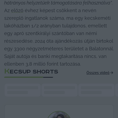
hátrányos helyzetűek támogatására felhasználva”
. 
Az 
előző
 évhez képest csökkent a nevén 
szereplő ingatlanok száma, ma egy kecskeméti 
lakóházban 1/2 arányban tulajdonos, emellett 
egy apró szentkirályi szántóban van némi 
részesedése. 2024 óta ajándékozás útján birtokol 
egy 3300 négyzetméteres területet a Balatonnál. 
Saját autója és banki megtakarítása nincs, van 
ellenben 3,8 millió forint tartozása.
K
ECSUP SHORTS
Összes videó