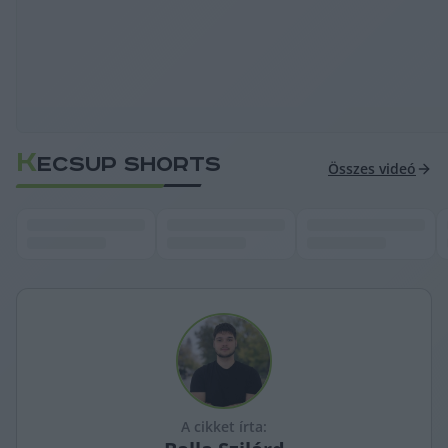
K
ECSUP SHORTS
Összes videó
A cikket írta: