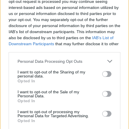
opt-out request is processed you may continue seeing
Videoton, a Nyíregyháza és a Ferencváros 
interest-based ads based on personal information utilized by
us or personal information disclosed to third parties prior to
labdarúgója is volt, illetve légiósként hosszú 
your opt-out. You may separately opt-out of the further
éveket töltött el Angliában, ahol a Plymouth 
disclosure of your personal information by third parties on the
IAB’s list of downstream participants. This information may
színeiben játszotta legtöbb mérkőzését – 
írta a 
also be disclosed by us to third parties on the
IAB’s List of
KTE
 hivatalos honlapján. Tímár edzőként 
Downstream Participants
that may further disclose it to other
legutóbb az NB I hajrájában a – végül kieső – 
third parties.
Fehérvár edzője volt, ahonnan nyáron távozott. A 
Please note that this website/app uses one or more Google
Personal Data Processing Opt Outs
Nyíregyházával érte el eddigi legnagyobb sikerét 
services and may gather and store information including but
not limited to your visit or usage behaviour. You may click to
I want to opt-out of the Sharing of my
vezetőedzőként: 2024-ben az NB I-be vezette a 
personal data.
grant or deny consent to Google and its third-party tags to
Opted In
klubot, valamint a Magyar Kupa elődöntőjébe is 
use your data for below specified purposes in below Google
consent section.
bejutottak.
I want to opt-out of the Sale of my
Personal Data.
Opted In
I want to opt-out of processing my
Personal Data for Targeted Advertising.
Opted In