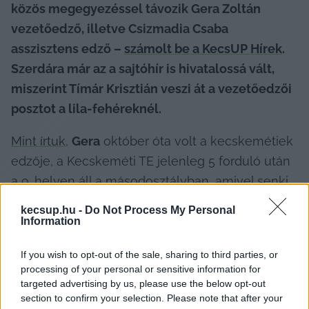
közös megegyezéssel távozik Gera Zoltán 
vezetőedző, illetve Csizmadia Csaba 
asszisztens edző – 
számolt be a KecsUP Hírek
. 
Szerdára már az a sajtóhír is hivatalossá vált, 
miszerint Tímár Krisztián veszi át a vezetőedzői 
posztot a lila-fehéreknél.
Mint írtuk
, 
Gera
 október óta volt a kecskemétiek 
edzője, a Kecskeméti TE jelenleg 5 forduló után 
a 9. helyen áll a másodosztályban, amivel senki 
sem lehet elégedett a klubnál – ekkor pedig a 
kecsup.hu -
Do Not Process My Personal
vezetőség is úgy érezte, hogy eljött a váltás 
Information
ideje.
If you wish to opt-out of the sale, sharing to third parties, or
processing of your personal or sensitive information for
targeted advertising by us, please use the below opt-out
section to confirm your selection. Please note that after your
Tímár Krisztián
 játékosként többek közt a 