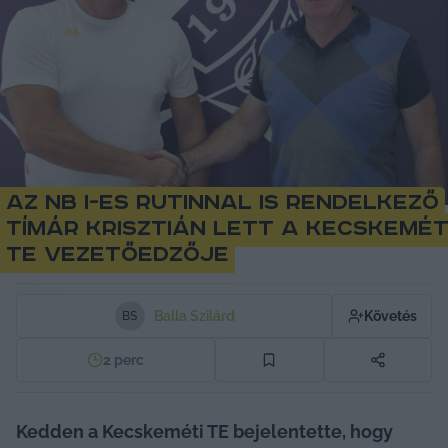
Az NB I-es rutinnal is rendelkező
Tímár Krisztián lett a Kecskemét
TE vezetőedzője
Balla Szilárd
Követés
B
S
2
perc
Kedden a Kecskeméti TE bejelentette, hogy 