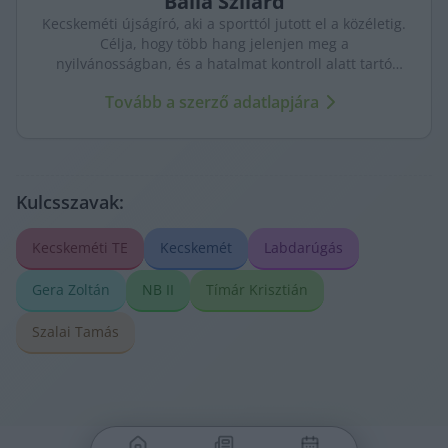
Balla
Szilárd
Kecskeméti újságíró, aki a sporttól jutott el a közéletig.
Célja, hogy több hang jelenjen meg a
nyilvánosságban, és a hatalmat kontroll alatt tartó
újságírás erősödjön. A város ügyeit szenvedéllyel és
Tovább a szerző adatlapjára
kritikus szemmel követi.
Kulcsszavak:
Kecskeméti TE
Kecskemét
Labdarúgás
Gera Zoltán
NB II
Tímár Krisztián
Szalai Tamás