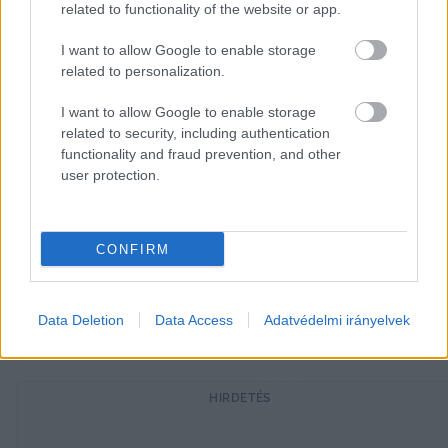
related to functionality of the website or app.
szeretnénk állni, elérni azokat a célokat, melyeket 
I want to allow Google to enable storage
a vezetéssel együtt kitűztünk. Tudni kell, hogy itt 
related to personalization.
egy új csapat van kialakulóban, melynek a régi, 
nagy eredmények árnyékából kinőve kell 
I want to allow Google to enable storage
related to security, including authentication
megtalálnia a saját, ugyancsak sikeres útját” – 
functionality and fraud prevention, and other
tette hozzá.
user protection.
Az új vezetőedző első megpróbáltatásai során a 
Kecskeméti TE edzőjeként az NB II-ben 
CONFIRM
augusztus 31-én a listavezető Honvédot, a 
Magyar Kupában pedig szeptember 13-án az 
Data Deletion
Data Access
Adatvédelmi irányelvek
Újpest csapatát fogadja.
HIRDETÉS