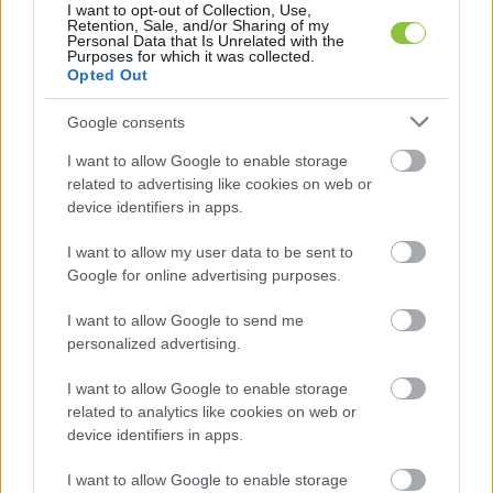
I want to opt-out of Collection, Use,
Retention, Sale, and/or Sharing of my
Personal Data that Is Unrelated with the
Purposes for which it was collected.
Tímár mellett asszisztens edzőként Szalai 
Opted Out
Tamás is csatlakozik a stábhoz, akivel már 
Google consents
korábban is együtt dolgozott.
I want to allow Google to enable storage
related to advertising like cookies on web or
device identifiers in apps.
„Nagyon megtisztelő volt a KTE megkeresése, 
szimpatikus az a jövőkép, melyet a klubvezetés 
I want to allow my user data to be sent to
felvázolt. Nem kellett sokat gondolkodnom. A 
Google for online advertising purposes.
múltban többször játszottam a csapataimmal a 
I want to allow Google to send me
Kecskemét ellen, mindig egy nehéz és masszív 
personalized advertising.
ellenfél volt
 – nyilatkozta 
Tímár Krisztián
I want to allow Google to enable storage
érkezését követően.
related to analytics like cookies on web or
device identifiers in apps.
„
Az utóbbi időben valami félrecsúszott, de a 
I want to allow Google to enable storage
csapattal és a vezetéssel újra egy sikeres pályára 