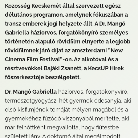
Közösség Kecskemét által szervezett egész 
délutános programon, amelynek fókuszában a 
transz emberek jogi helyzete állt. A Dr. Mangó 
Gabriella háziorvos, forgatókönyíró személyes 
történetén alapuló rövidfilm elnyerte a legjobb 
rövidfilmnek járó díjat az amszterdami ”New 
Cinema Film Festival”-on. Az alkotóval és a 
résztvevőkkel Bajáki Zsanett, a KecsUP Hírek 
főszerkesztője beszélgetett.
Dr. Mangó Gabriella
 háziorvos, forgatókönyvíró, 
természetgyógyász, hét gyermek édesanyja, aki 
első kisfilmjének témáját mélyen magából és a 
gyermekéhez fűződő viszonyából merítette, aki 
már felnőttként megvallotta, hogy fiútestbe 
született lány. A doktornő által megálmodott 