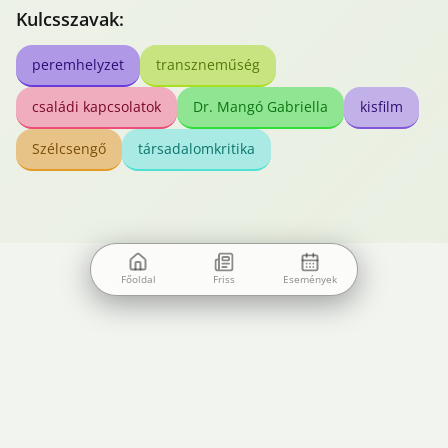
Kulcsszavak:
peremhelyzet
transzneműség
családi kapcsolatok
Dr. Mangó Gabriella
kisfilm
Szélcsengő
társadalomkritika
Főoldal
Friss
Események