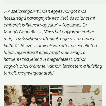
„- A szélcsengőn minden egyes hangot más 
hosszúságú harangnyelv képvisel, és valahol mi 
emberek is ilyenek vagyunk”
 – fogalmaz Dr. 
Mangó Gabriella. – „
Nincs két egyforma ember, 
mégis az összhangzattanunk adja azt az emberi 
kultúrát, létezést, aminek van értelme. Emellett a 
lakás bejáratánál elhelyezett szélcsengő a 
hazaérkezést jelenti. A megérkezést. Otthon 
vagyok, ahol örömmel várnak, letehetem a külvilág 
terheit, megnyugodhatok.”