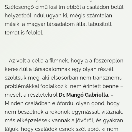
Szélcsengő című kisfilm ebből a családon belüli 
helyzetből indul ugyan ki, mégis számtalan 
másik, a magyar társadalom által tabusított 
témát is felölel.
– Az volt a célja a filmnek, hogy a a főszereplőn 
keresztül a társadalomnak egy olyan részét 
szólítsuk meg, aki elsősorban nem transznemű 
problémákkal foglalkozik, nem érintett benne – 
mesélt a részletekről 
Dr. Mangó Gabriella
. – 
Minden családban előfordul olyan gond, hogy 
nem beszélnek a rokonok egymással, vitáznak, 
más elképzelések vannak a jövőről, és gyakran 
látjuk, hogy családok esnek szét apró, ki nem 