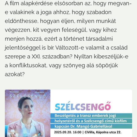
A film alapkérdése elsősorban az, hogy megvan-
e valakinek a joga ahhoz, hogy szabadon 
eldönthesse, hogyan éljen, milyen munkát 
végezzen, kit vegyen feleségül, vagy kihez 
menjen hozzá, ezért a történet társadalmi 
jelentőséggel is bír. Változott-e valamit a család 
szerepe a XXI. században? Nyíltan kibeszéljük-e 
a konfliktusokat, vagy szőnyeg alá söpörjük 
azokat?