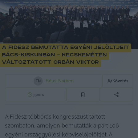
A Fidesz bemutatta egyéni jelöltjeit
Bács-Kiskunban – Kecskeméten
változtatott Orbán Viktor
Falusi Norbert
Követés
F
N
3
perc
A Fidesz többórás kongresszust tartott 
szombaton, amelyen bemutatták a párt 106 
egyéni országgyűlési képviselőjelöltjét. A 