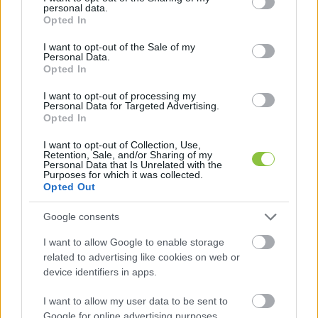
personal data.
grant or deny consent to Google and its third-party tags to
Opted In
use your data for below specified purposes in below Google
consent section.
I want to opt-out of the Sale of my
Personal Data.
Bács-Kiskun 04. evk. (székhely: 
Opted In
Kiskunfélegyháza)

I want to opt-out of processing my
2022-ben és 2026-ban is: 
Lezsák Sándor
 (Fidesz)

Personal Data for Targeted Advertising.
Opted In
Tisza Párt jelöltje: 
Dr. Kovács Gyula
I want to opt-out of Collection, Use,
Retention, Sale, and/or Sharing of my
Bács-Kiskun 05. evk. (székhely: Kiskunhalas)

Personal Data that Is Unrelated with the
Purposes for which it was collected.
2022-ben és 2026-ban is: 
Bányai Gábor
 (Fidesz)

Opted Out
Tisza Párt jelöltje: 
Karsai-Juhász Katalin
Google consents
Bács-Kiskun 06. evk. (székhely: Baja)

I want to allow Google to enable storage
2022-ben és 2026-ban is: 
Zsigó Róbert
 (Fidesz)

related to advertising like cookies on web or
Tisza Párt jelöltje: 
Csontos Bence
device identifiers in apps.
I want to allow my user data to be sent to
Google for online advertising purposes.