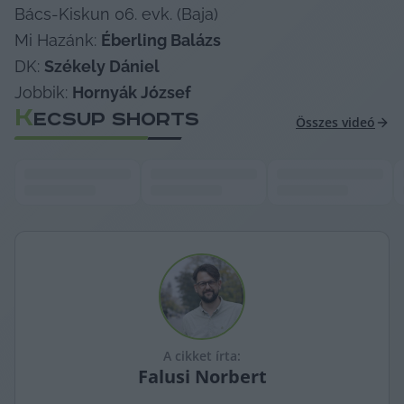
Bács-Kiskun 06. evk. (Baja)

Mi Hazánk: 
Éberling Balázs
DK: 
Székely Dániel
Jobbik: 
Hornyák József
K
ECSUP SHORTS
Összes videó
A cikket írta:
Falusi
Norbert