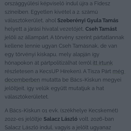
országgyűlési képviselő indul újra a Fidesz 
színeiben. Egyetlen kivétel a 2. számú 
választókerület, ahol 
Szeberényi Gyula Tamás
helyett a járási hivatal vezetőjét, 
Cseh Tamást
jelöli az állampárt. A törvény szerint pártatlannak 
kellene lennie ugyan Cseh Tamásnak, de van 
egy törvényi kiskapu, mely alapján így 
hónapokon át pártpolitizálhat (erről 
itt írtunk
részletesen a KecsUP Híreken). A Tisza Párt 
még 
decemberben
 mutatta be Bács-Kiskun megyei 
jelöltjeit, így velük együtt mutatjuk a hat 
választókerületet.
A Bács-Kiskun 01 evk. (székhelye Kecskemét) 
2022-es jelöltje 
Salacz László
 volt. 2026-ban 
Salacz László indul, vagyis a jelölt ugyanaz 