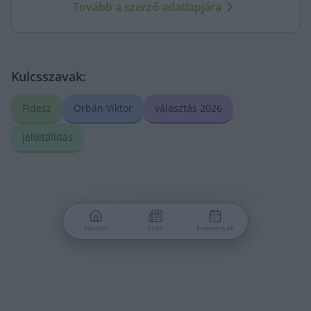
Tovább a szerző adatlapjára
Kulcsszavak:
Fidesz
Orbán Viktor
választás 2026
jelöltállítás
Főoldal
Friss
Események