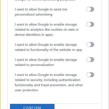
Orbán Viktor: február 20-áig bemutatják az 
országos listát is
I want to allow Google to send me
personalized advertising.
I want to allow Google to enable storage
related to analytics like cookies on web or
device identifiers in apps.
I want to allow Google to enable storage
related to functionality of the website or app.
Orbán Viktor a kongresszusi beszédében 
bejelentette: február 20-áig bemutatják az 
I want to allow Google to enable storage
országos lista jelöltjeit és a Fidesz 
related to personalization.
miniszterelnök-jelöltjét is. A pártelnök szerint 
I want to allow Google to enable storage
nem kérdés, hogy ő lesz a jelölt, mint 
related to security, including authentication
functionality and fraud prevention, and other
fogalmazott: „
én húsz év miniszterelnökség után is 
user protection.
készen állok a feladatra
”.
A beszéd nagyobb része a korábbi 
CONFIRM