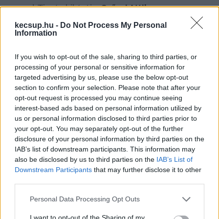
marad. Tiszás kihívója: 
Csőszi Attila
.
kecsup.hu -
Do Not Process My Personal
A Bács-Kiskun 02 evk. (székhelye Kecskemét) 
Information
2022-es jelöltje Szeberényi Gyula Tamás volt. 
If you wish to opt-out of the sale, sharing to third parties, or
2026-ban 
Cseh Tamás
 indul, vagyis a jelölt 
processing of your personal or sensitive information for
változik. Tiszás ellenfele: 
Molnár János
.
targeted advertising by us, please use the below opt-out
section to confirm your selection. Please note that after your
A Bács-Kiskun 03 evk. (székhelye Kalocsa) 2022-
opt-out request is processed you may continue seeing
interest-based ads based on personal information utilized by
es jelöltje 
Font Sándor
 volt, 2026-ban is Font 
us or personal information disclosed to third parties prior to
Sándor indul. A Tisza Párt jelöltje: 
Judák Zsolt
your opt-out. You may separately opt-out of the further
disclosure of your personal information by third parties on the
IAB’s list of downstream participants. This information may
HIRDETÉS
also be disclosed by us to third parties on the
IAB’s List of
Downstream Participants
that may further disclose it to other
third parties.
Please note that this website/app uses one or more Google
Personal Data Processing Opt Outs
services and may gather and store information including but
not limited to your visit or usage behaviour. You may click to
I want to opt-out of the Sharing of my