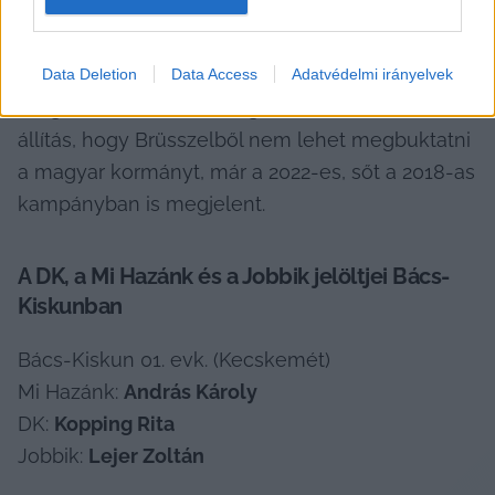
kampányokból is ismert témákat ismételte: 
migráció, „háborúpárti Brüsszel” és 
hadigazdaság, genderpropaganda, 
Data Deletion
Data Access
Adatvédelmi irányelvek
világrendszerváltás. A migrációs érvelés és az az 
állítás, hogy Brüsszelből nem lehet megbuktatni 
a magyar kormányt, már a 2022-es, sőt a 2018-as 
kampányban is megjelent.
A DK, a Mi Hazánk és a Jobbik jelöltjei Bács-
Kiskunban
Bács-Kiskun 01. evk. (Kecskemét)

Mi Hazánk: 
András Károly
DK: 
Kopping Rita
Jobbik: 
Lejer Zoltán