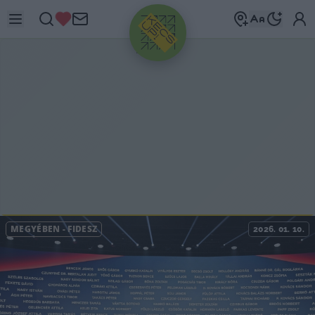
HIRDETÉS
MEGYÉBEN
-
FIDESZ
2026. 01. 10.