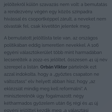
jelöltekről külön szavazás nem volt: a bemutatás 
a rendezvény végén egy közös színpadra 
hívással és csoportképpel zárult, a neveket nem 
olvasták fel, csak kivetítőn jelentek meg.
A bemutatott jelöltlista tele van, az országos 
politikában eddig ismeretlen nevekkel. A 106 
egyéni választókerület több mint harmadában 
lecserélték a 2022-es jelöltet, összesen 41 új név 
szerepel a listán. 
Orbán Viktor
 pártelnök ezt 
azzal indokolta, hogy a „győztes csapaton ne 
változtass” elv helyett abban hisz, hogy „az 
eklézsiát mindig meg kell reformálni”. A 
miniszterelnök úgy fogalmazott: négy 
kétharmados győzelem után 65 régi és 41 új 
egyéni jelölttel kezdik meg „a választási 