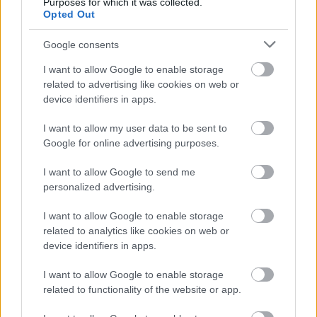
Purposes for which it was collected.
Opted Out
A legjobb
 dokumentumfilm díját 
az Apám lánya 
Google consents
című film kapja, rendező: 
Podhradská Lea.
I want to allow Google to enable storage
A legjobb
 kisjátékfilm díját 
a No.3. (The Spectacle) 
related to advertising like cookies on web or
című film kapja, rendező:
device identifiers in apps.
 Kenyeres Bálint.
I want to allow my user data to be sent to
A legjobb
 női epizódalakítás díját Waskovics 
Google for online advertising purposes.
Andrea 
kapja a Minden csillag 
című filmben 
I want to allow Google to send me
nyújtott alakításáért.
personalized advertising.
A legjobb
 női főszereplő díját Borbély Alexandra
I want to allow Google to enable storage
kapja az Emma és a halálfejes lepke 
című 
related to analytics like cookies on web or
device identifiers in apps.
filmben nyújtott alakításáért.
I want to allow Google to enable storage
related to functionality of the website or app.