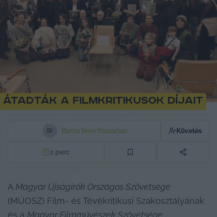
Átadták a filmkritikusok díjait
Barna Imre Yossarian
Követés
B
I
2
perc
A 
Magyar Újságírók Országos Szövetsége
(MÚOSZ) Film- és Tévékritikusi Szakosztályának 
és a 
Magyar Filmművészek Szövetsége