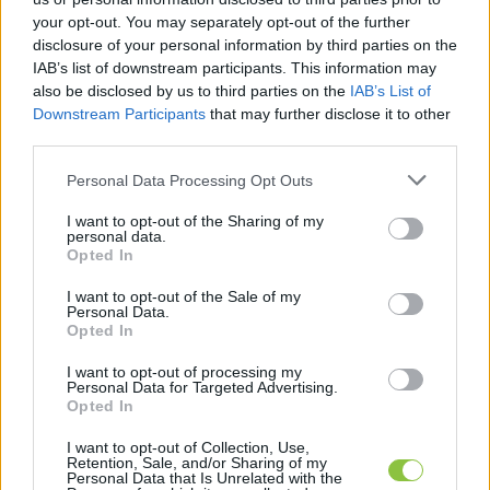
your opt-out. You may separately opt-out of the further
A 
disclosure of your personal information by third parties on the
Schubert Gusztáv Filmörökség Díját Forgács 
IAB’s list of downstream participants. This information may
Péter
 filmtörténész-filmrestaurátor kapja az 
also be disclosed by us to third parties on the
IAB’s List of
audiovizuális örökség megőrzéséért végzett 
Downstream Participants
that may further disclose it to other
third parties.
több évtizedes munkájáért.
Please note that this website/app uses one or more Google
Personal Data Processing Opt Outs
A legjobb
 animációs film díját
a
 Kutyafül 
című film 
services and may gather and store information including but
not limited to your visit or usage behaviour. You may click to
I want to opt-out of the Sharing of my
kapja, rendező:
 Vácz Péter
.
personal data.
grant or deny consent to Google and its third-party tags to
Opted In
use your data for below specified purposes in below Google
consent section.
I want to opt-out of the Sale of my
HIRDETÉS
Personal Data.
Opted In
I want to opt-out of processing my
Personal Data for Targeted Advertising.
Opted In
I want to opt-out of Collection, Use,
Retention, Sale, and/or Sharing of my
Personal Data that Is Unrelated with the