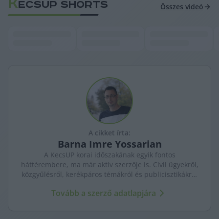
K
ECSUP SHORTS
Összes videó
A cikket írta:
Barna
Imre Yossarian
A KecsUP korai időszakának egyik fontos
háttérembere, ma már aktív szerzője is. Civil ügyekről,
közgyűlésről, kerékpáros témákról és publicisztikákról
ír – helyismerettel, önálló hangon.
Tovább a szerző adatlapjára