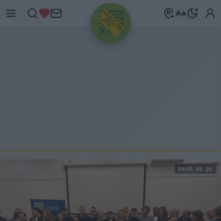
HIRDETÉS
ITTHON
2026. 01. 31.