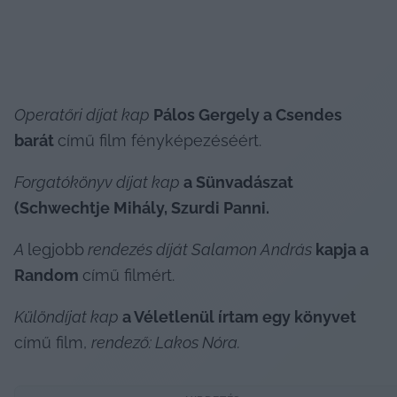
Operatőri díjat kap
 Pálos Gergely a Csendes 
barát 
című film fényképezéséért.
Forgatókönyv díjat kap
 a Sünvadászat 
(Schwechtje Mihály, Szurdi Panni.
A 
legjobb
 rendezés díját Salamon András 
kapja a 
Random 
című filmért.
Különdíjat kap 
a Véletlenül írtam egy könyvet 
című film, 
rendező:
 Lakos Nóra.