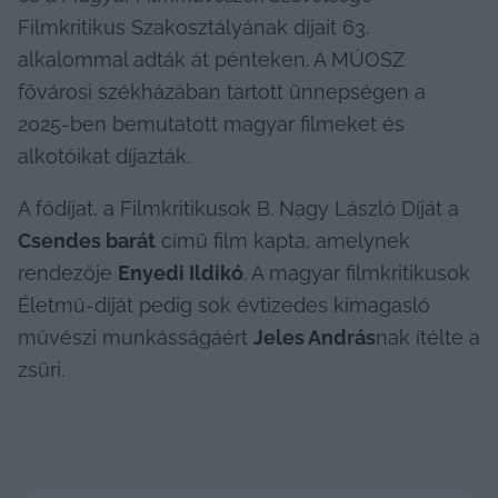
Filmkritikus Szakosztályának díjait 63. 
alkalommal adták át pénteken. A MÚOSZ 
fővárosi székházában tartott ünnepségen a 
2025-ben bemutatott magyar filmeket és 
alkotóikat díjazták.
A fődíjat, a Filmkritikusok B. Nagy László Díját a 
Csendes barát
 című film kapta, amelynek 
rendezője 
Enyedi Ildikó
. A magyar filmkritikusok 
Életmű-díját pedig sok évtizedes kimagasló 
művészi munkásságáért 
Jeles András
nak ítélte a 
zsűri.