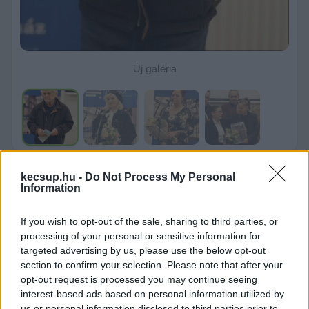
Új galéria
kecsup.hu -
Do Not Process My Personal
Information
If you wish to opt-out of the sale, sharing to third parties, or
processing of your personal or sensitive information for
targeted advertising by us, please use the below opt-out
section to confirm your selection. Please note that after your
opt-out request is processed you may continue seeing
interest-based ads based on personal information utilized by
További díjazottak:
us or personal information disclosed to third parties prior to