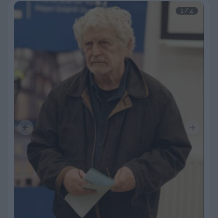
1
 / 
4
Previous slide
Next sli