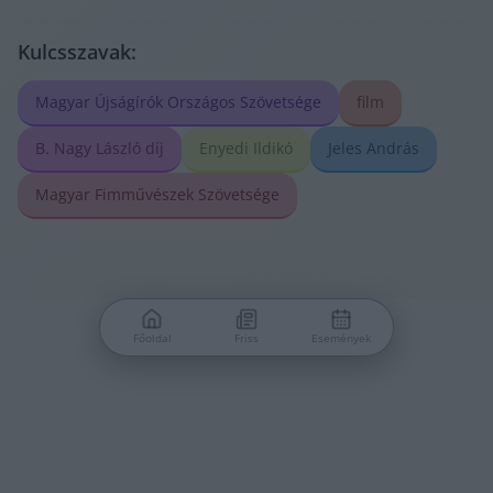
Kulcsszavak:
Magyar Újságírók Országos Szövetsége
film
B. Nagy László díj
Enyedi Ildikó
Jeles András
Magyar Fimművészek Szövetsége
Főoldal
Friss
Események