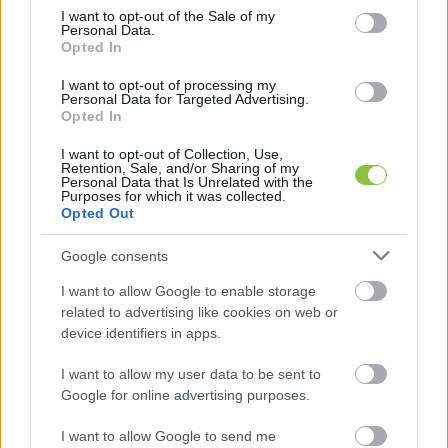
8. Meglepetés tétel A borok mellé házi kenyeret, 
consent section.
I want to opt-out of the Sale of my
Personal Data.
háztáji sonkát, szódát és vizet biztosítanak. 
Opted In
Kísérők az Itália Ízeitől
I want to opt-out of processing my
 A sajtok mellé az olívabogyót és tarallit az Itália 
Personal Data for Targeted Advertising.
Opted In
Ízei Kecskemét csapata biztosítja.

Bércziné Szabó Dorina és férje 2024 óta hozzák 
I want to opt-out of Collection, Use,
Retention, Sale, and/or Sharing of my
el Kecskemétre az autentikus olasz ízvilágot 
Personal Data that Is Unrelated with the
Purposes for which it was collected.
delikát, csemege és egyéb különleges 
Opted Out
termékek formájában. Ezen az estén az ő 
Google consents
borkorcsolyáikat kóstolhatjátok a sajtok mellé. 
I want to allow Google to enable storage
Vásárlási lehetőség
related to advertising like cookies on web or
device identifiers in apps.
I want to allow my user data to be sent to
Google for online advertising purposes.
I want to allow Google to send me