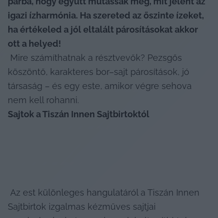
párba, hogy együtt mutassák meg, mit jelent az 
igazi ízharmónia. Ha szereted az őszinte ízeket, 
ha értékeled a jól eltalált párosításokat akkor 
ott a helyed!
 Mire számíthatnak a résztvevők? Pezsgős 
köszöntő, karakteres bor–sajt párosítások, jó 
társaság – és egy este, amikor végre sehova 
nem kell rohanni. 
Sajtok a Tiszán Innen Sajtbirtoktól
 Az est különleges hangulatáról a Tiszán Innen 
Sajtbirtok izgalmas kézműves sajtjai 