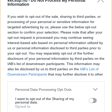
kecsup.hu -
Do Not Process My Personal
Information
If you wish to opt-out of the sale, sharing to third parties, or
processing of your personal or sensitive information for
targeted advertising by us, please use the below opt-out
section to confirm your selection. Please note that after your
 1. Mozzarella – Koch Olasz Módi Cuvée 2025

opt-out request is processed you may continue seeing
2. Mediterrán Gomolya aszalt paradicsommal – 
interest-based ads based on personal information utilized by
us or personal information disclosed to third parties prior to
Koch Sauvignon Blanc 2025

your opt-out. You may separately opt-out of the further
3. Colby – Koch & Evans Chardonnay 2022

disclosure of your personal information by third parties on the
4. Camembert – Koch Villányi Pinot Noir 2020

IAB’s list of downstream participants. This information may
also be disclosed by us to third parties on the
IAB’s List of
5. Füstölt Scamorza – Koch Vin Art Classicus 
Downstream Participants
that may further disclose it to other
Cabernet Franc 2019

third parties.
6. Tiszavirág Félkemény Gouda – Csanád Cuvée 
Please note that this website/app uses one or more Google
Personal Data Processing Opt Outs
2016

services and may gather and store information including but
not limited to your visit or usage behaviour. You may click to
I want to opt-out of the Sharing of my
7. Ókécskei Félkemény hegyi sajt – Koch & 
personal data.
grant or deny consent to Google and its third-party tags to
Evans Kadarka Rosé

Opted In
use your data for below specified purposes in below Google