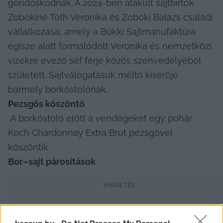
gondoskodnak. A 2024-ben alakult sajtbirtok 
Zobokiné Tóth Veronika és Zoboki Balázs családi 
vállalkozása, amely a Bükki Sajtmanufaktúra 
égisze alatt formálódott Veronika és nemzetközi 
vizekre evező séf férje közös szenvedélyéből 
született. Sajtválogatásuk méltó kísérője 
bármely borkóstolónak. 
Pezsgős köszöntő
 A borkóstoló előtt a vendégeket egy pohár 
Koch Chardonnay Extra Brut pezsgővel 
köszöntik. 
Bor–sajt párosítások
HIRDETÉS