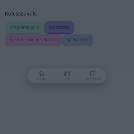
Kulcsszavak:
programajánló
borkóstoló
Koch Kecskemét Borház
sajtkóstoló
Főoldal
Friss
Események