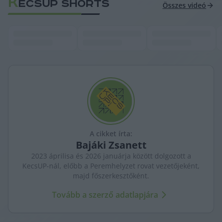
K
ECSUP SHORTS
Összes videó
A cikket írta:
Bajáki
Zsanett
2023 áprilisa és 2026 januárja között dolgozott a
KecsUP-nál, előbb a Peremhelyzet rovat vezetőjeként,
majd főszerkesztőként.
Tovább a szerző adatlapjára