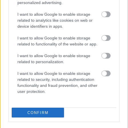
 A kóstolót követően lehetőség van borok, sajtok 
personalized advertising.
és egyéb különlegességek vásárlására, például: 
I want to allow Google to enable storage
– a méltán népszerű és hasznos Koch 
related to analytics like cookies on web or
device identifiers in apps.
pezsgődugó – az egyedi Koch üvegpohár – az 
impozáns Koch fadoboz – gyümölcslevek – 
I want to allow Google to enable storage
valamint Koch ajándékutalványok.  
related to functionality of the website or app.
Az est házigazdái:
I want to allow Google to enable storage
 Koch Pálma és Koch Csaba 
related to personalization.
Kezdés:
I want to allow Google to enable storage
related to security, including authentication
functionality and fraud prevention, and other
user protection.
CONFIRM
Zárás: