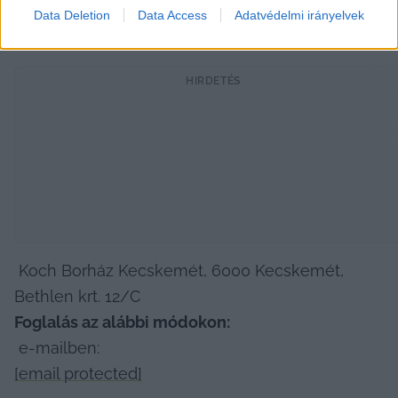
Data Deletion
Data Access
Adatvédelmi irányelvek
Helyszín:
HIRDETÉS
 Koch Borház Kecskemét, 6000 Kecskemét, 
Bethlen krt. 12/C  
Foglalás az alábbi módokon:
 e-mailben: 
[email protected]