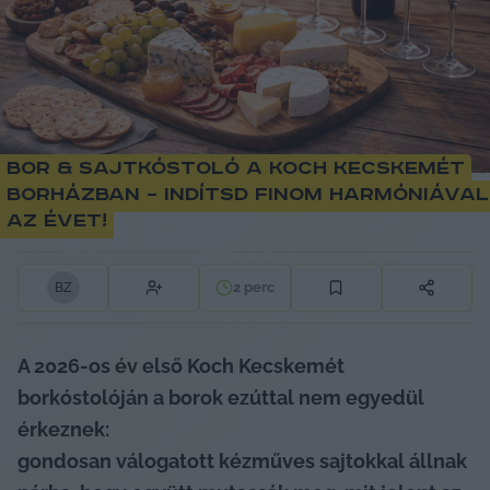
Bor & Sajtkóstoló a Koch Kecskemét
Borházban – indítsd finom harmóniával
az évet!
2
perc
B
Z
A 2026-os év első Koch Kecskemét 
borkóstolóján a borok ezúttal nem egyedül 
érkeznek: 
gondosan válogatott kézműves sajtokkal állnak 