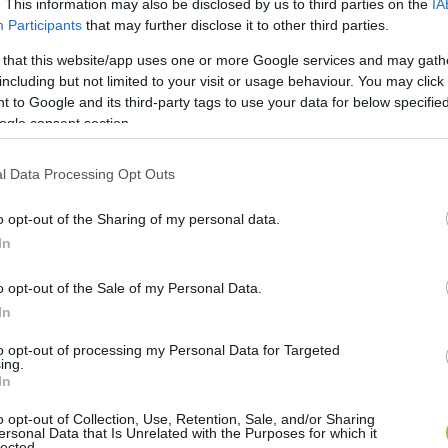
. This information may also be disclosed by us to third parties on the
IA
Participants
that may further disclose it to other third parties.
 that this website/app uses one or more Google services and may gath
including but not limited to your visit or usage behaviour. You may click 
 to Google and its third-party tags to use your data for below specifi
ogle consent section.
s színész csatlakozhat, tehát nem kizáró ok, ha ninc
nk, ha a 
Sárosi Gábor
 által évtizedek óta működtete
l Data Processing Opt Outs
adna az ETAP-nak. A Hírös Agóra próbatermet biztosít
nnel támogatja. A két vezető: 
Sárosi Gábor
 – igazgató
o opt-out of the Sharing of my personal data.
In
l és 
Nagy János
, társulatvezető és rendező, aki az 
 (színész), 
Bárnai Péter
 (színész), 
Konfár Erik
 (színész),
o opt-out of the Sale of my Personal Data.
eller Dániel
 (zenész), 
Barcsik László
 (szcenikus), 
Peth
In
vszky Árpád
 (marketingvezető).
to opt-out of processing my Personal Data for Targeted
ing.
In
ellegű előadásokat várhat a közönség?
o opt-out of Collection, Use, Retention, Sale, and/or Sharing
 is arra törekedtünk, hogy egyensúlyba kerüljön a t
ersonal Data that Is Unrelated with the Purposes for which it
lected.