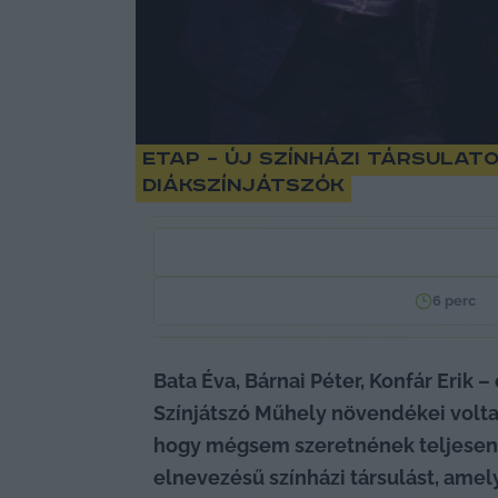
ETAP – Új színházi társula
diákszínjátszók
6
perc
Bata Éva, Bárnai Péter, Konfár Erik 
Színjátszó Műhely növendékei voltak
hogy mégsem szeretnének teljesen e
elnevezésű színházi társulást, am