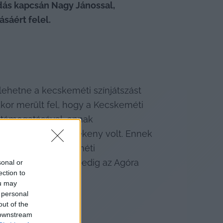
ás kapcsán Nagy Jánossal, 
sáért felel. 
lehetne a kecskeméti színjátszást 
kkor merült fel, hogy a Kecskeméti 
 támogatásával, annak 
s gyors és gördülékeny volt. Ennek 
lapját volt kecskeméti 
befogadó otthona pedig az Agóra 
sonal or
ection to
ou may
 personal
out of the
 downstream