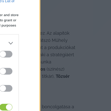
B’s List of
er and store
to grant or
ed purposes
s köze Kecskeméthez. Az alapítók 
tt Kecskeméti Színjátszó Műhely 
 számunkra, valamint a produkciókat 
, rendező, színész, aki a stratégiáért 
operatív művészeti munka 
 
Varga Levente János
 (színész) 
ő Laura
 (művészeti titkár), 
Tőzsér 
ársadalmi kérdések boncolgatása a 