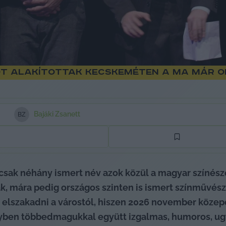
tot alakítottak Kecskeméten a ma már 
Bajáki Zsanett
B
Z
– csak néhány ismert név azok közül a magyar színész
, mára pedig országos szinten is ismert színművésze
lszakadni a várostól, hiszen 2026 november közepé
elyben többedmagukkal együtt izgalmas, humoros, u