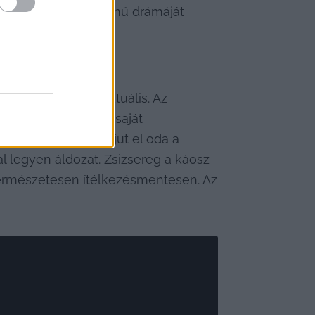
 A nyílt tengeren című drámáját 
, ami teljesen aktuális. Az 
ként fogadja el a saját 
plő van, hogyan jut el oda a 
 legyen áldozat. Zsizsereg a káosz 
természetesen ítélkezésmentesen. Az 