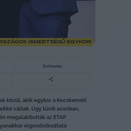
országos ismertségű egykori
Követés
ek közül, akik egykor a Kecskeméti 
kké váltak. Úgy tűnik azonban, 
n megalakították az ETAP 
gyanakkor elgondolkodtató 