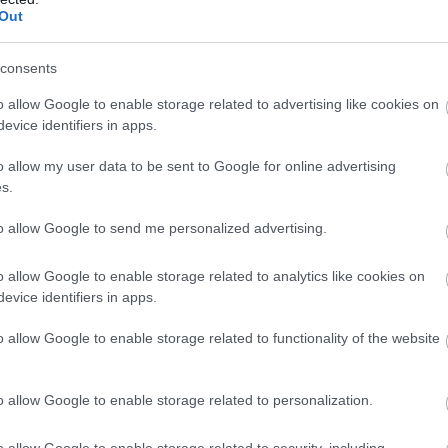
kuszunkban állt, és ezután is így szeretnénk gondolk
Out
or az mindenféle rossznak a melegágya lehet. 
Darabj
télkezünk, és végképp nem mondjuk meg a tutit. Hiss
consents
előadásaink vitára ösztönöznek, és segítenek más s
o allow Google to enable storage related to advertising like cookies on
evice identifiers in apps.
ív résztvevővé kívánjuk tenni a közös gondolkodásb
vetés és a gondolat szabadsága kéz a kézben jár. Ezze
o allow my user data to be sent to Google for online advertising
jd mutatni.
s.
to allow Google to send me personalized advertising.
HIRDETÉS
o allow Google to enable storage related to analytics like cookies on
evice identifiers in apps.
o allow Google to enable storage related to functionality of the website
o allow Google to enable storage related to personalization.
o allow Google to enable storage related to security, including