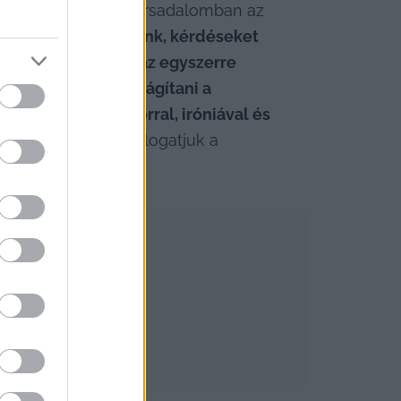
odni, hogy ha egy társadalomban az 
ainkban felszólalunk, kérdéseket 
zük, hogy a színház egyszerre 
zemszögből megvilágítani a 
an, mindezt humorral, iróniával és 
l a szemlélettel válogatjuk a 