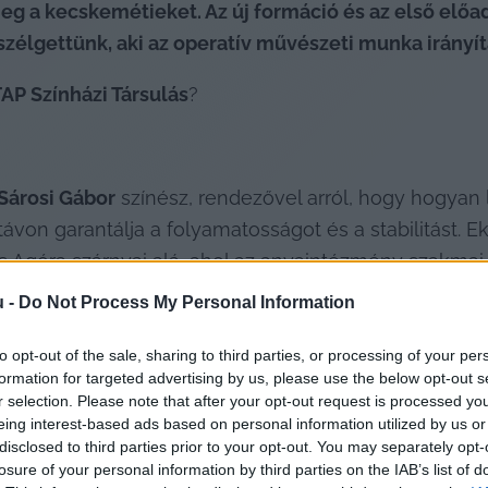
g a kecskemétieket. Az új formáció és az első előad
zélgettünk, aki az operatív művészeti munka irányítá
ETAP Színházi Társulás
?
Sárosi Gábor
 színész, rendezővel arról, hogy hogyan 
ávon garantálja a folyamatosságot és a stabilitást. E
ös Agóra szárnyai alá, ahol az anyaintézmény szakmai
ködne tovább. Szerencsére az Agórával a megállapodá
u -
Do Not Process My Personal Information
da, hogy alakítsunk egy olyan társulatot, aminek az a
é és szakemberekké vált emberek adnák, a társulás 
to opt-out of the sale, sharing to third parties, or processing of your per
formation for targeted advertising by us, please use the below opt-out s
tt létre november közepén az ETAP Színházi Társulás. 
r selection. Please note that after your opt-out request is processed y
eing interest-based ads based on personal information utilized by us or
disclosed to third parties prior to your opt-out. You may separately opt-
losure of your personal information by third parties on the IAB’s list of