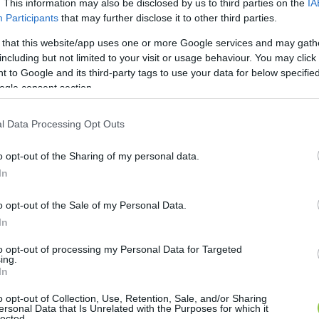
. This information may also be disclosed by us to third parties on the
IA
Participants
that may further disclose it to other third parties.
 that this website/app uses one or more Google services and may gath
including but not limited to your visit or usage behaviour. You may click 
 to Google and its third-party tags to use your data for below specifi
ogle consent section.
égedett a szünidőben a csapatnál. A 
Kecskeméti TE
eg szerződését. A lila-fehérek saját nevelésű játéko
l Data Processing Opt Outs
nt*
 szabadon tárgyalhatott más klubokkal. Ennek er
ra pályáznak.
o opt-out of the Sharing of my personal data.
In
tnak más klubokkal abban az esetben, ha a szerződ
o opt-out of the Sale of my Personal Data.
In
to opt-out of processing my Personal Data for Targeted
ing.
In
 minden bajnokságban így van. Az egyik legismertebb 
ik legjobb játékosa a Paris Saint-Germainből a Real Ma
o opt-out of Collection, Use, Retention, Sale, and/or Sharing
ersonal Data that Is Unrelated with the Purposes for which it
 2025-ben a Liverpool játékosa, Trent Alexander-Arno
lected.