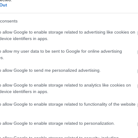
Out
ár júniusban megkapják a játékjogát)
. Ezt azért fontos 
r a játékosok „megfosztják” a klubot attól, hogy pén
consents
 neheztelnek általában a drukkerek, ha saját nevelésű
o allow Google to enable storage related to advertising like cookies on
özül Trent és Banó-Szabó ilyenek).
evice identifiers in apps.
sű játékosa, Kecskeméten született és nőtt fel, így dön
o allow my user data to be sent to Google for online advertising
Kiemelték: 
„A korábbi egyeztetések során a játékos azt k
s.
szerződése lejártáig profi mentalitással és hozzáállással
to allow Google to send me personalized advertising.
o allow Google to enable storage related to analytics like cookies on
evice identifiers in apps.
HIRDETÉS
o allow Google to enable storage related to functionality of the website
o allow Google to enable storage related to personalization.
o allow Google to enable storage related to security, including