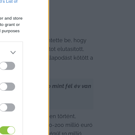
B’s List of
er and store
to grant or
ed purposes
 közleményben
 jelentette be, hogy 
sa minden ajánlatot elutasított, 
edményeképp megállapodást kötött a 
ésükből kevesebb mint fél év van 
ilyen eset 2024-ben történt, 
dridba igazolt – 150-200 millió euró 
ld is 
(a spanyolok végül 10 millió 