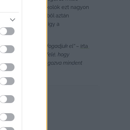
kiemelni, mert a szurkolók ezt nagyon 
zt keressenek, amiből aztán 
 játékos „szúr ki” így a 
tését nehéz szívvel fogadjuk el” 
– 
írta 
özvetítette klubunk felé, hogy 
, a közös célokért dolgozva mindent 