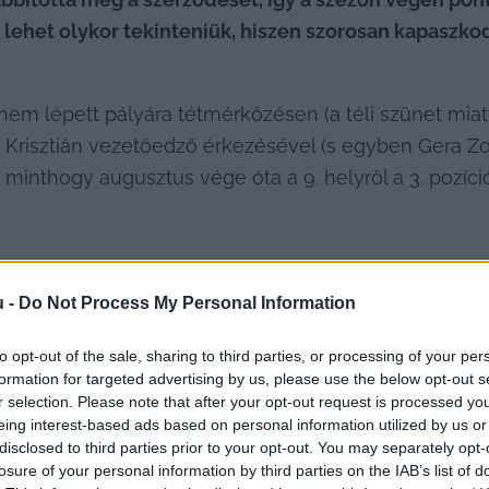
lehet olykor tekinteniük, hiszen szorosan kapaszkodi
nem lépett pályára tétmérkőzésen (a téli szünet miatt
Krisztián vezetőedző érkezésével (s egyben Gera Zol
, minthogy augusztus vége óta a 9. helyről a 3. pozíció
u -
Do Not Process My Personal Information
jnoki mérkőzésen) csak egyszer, az ősi rivális Tisza
nyertek ezek közül. Tímár érkezése óta Pálinkás újra 
to opt-out of the sale, sharing to third parties, or processing of your per
istáját. A Kecskeméti TE a telelés után 5 pontra van az
formation for targeted advertising by us, please use the below opt-out s
r selection. Please note that after your opt-out request is processed y
 a nehéz szezonkezdés után minden szurkoló, játékos 
eing interest-based ads based on personal information utilized by us or
disclosed to third parties prior to your opt-out. You may separately opt-
losure of your personal information by third parties on the IAB’s list of