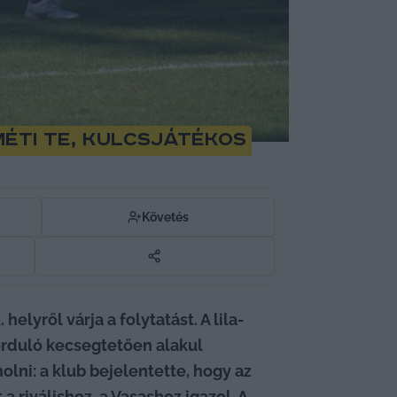
méti TE, kulcsjátékos
Követés
elyről várja a folytatást. A lila-
forduló kecsegtetően alakul 
ni: a klub bejelentette, hogy az 
riválishoz, a Vasashoz igazol. A 