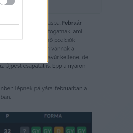
 vág bele a folytatásba. 
Február 
öldre, a Vasashoz látogatnak, ami 
 oda a feljutást érő pozíciók 
g mindig versenyben vannak a 
hhez hatalmas bravúr kellene, de 
 Újpest csapatát is. Épp a nyáron 
nben lépnek pályára: februárban a 
ában.