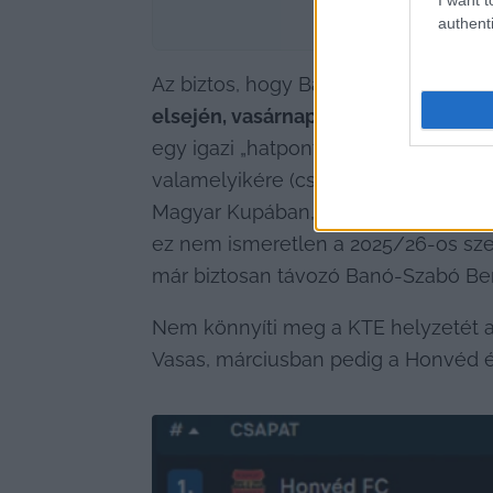
authenti
Az biztos, hogy Banó-Szabóra fontos 
elsején, vasárnap a Szegedet fogad
egy igazi „hatpontos mérkőzés”, és d
valamelyikére (csak a bajnok és az 
Magyar Kupában, az MTK vendégeként
ez nem ismeretlen a 2025/26-os szez
már biztosan távozó Banó-Szabó Ben
Nem könnyíti meg a KTE helyzetét az
Vasas, márciusban pedig a Honvéd é