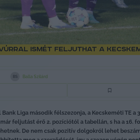
ravúrral ismét feljuthat a Kecske
Balla Szilárd
B
S
 Bank Liga második félszezonja, a Kecskeméti TE a 3. h
r feljutást érő 2. pozíciótól a tabellán, s ha a 16. 
etnek. De nem csak pozitív dolgokról lehet beszámol
ította meg a szerződését, így a szezon végén pont a 