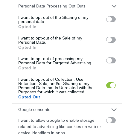
amely exfelesége, Mager Andrea 
Please note that this website/app uses one or more Google
Personal Data Processing Opt Outs
services and may gather and store information including but
tulajdonában állt. Magerről épp akkoriban 
not limited to your visit or usage behaviour. You may click to
I want to opt-out of the Sharing of my
derült ki, hogy a kormány nemzeti vagyon 
personal data.
grant or deny consent to Google and its third-party tags to
Opted In
kezeléséért felelős tárca nélküli minisztere 
use your data for below specified purposes in below Google
consent section.
lesz.
I want to opt-out of the Sale of my
Personal Data.
Opted In
Korábbi felesége mellett Baloghnak is volt 
I want to opt-out of processing my
Personal Data for Targeted Advertising.
állami megbízatása: miután lezajlott a 2017-
Opted In
es vizes világbajnokság, a szervező cég 
I want to opt-out of Collection, Use,
még működött, és továbbra is ő volt a 
Retention, Sale, and/or Sharing of my
Personal Data that Is Unrelated with the
gazdasági igazgatója – 
írta a G7
.
Purposes for which it was collected.
Opted Out
A vizes vb jól sikerült sportszakmailag, de 
Google consents
mégis a hatalmas költségekről és üzleti 
I want to allow Google to enable storage
botrányokról lett emlékezetes.
related to advertising like cookies on web or
device identifiers in apps.