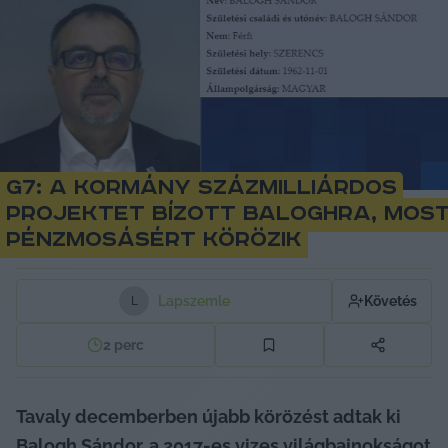
G7: A kormány százmilliárdos
projektet bízott Baloghra, mos
pénzmosásért körözik
Lapszemle
Követés
L
2
perc
Tavaly decemberben újabb körözést adtak ki 
Balogh Sándor, a 2017-es vizes világbajnokságot 