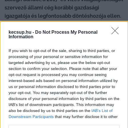
szervező állami cég korábbi gazdasági 
igazgatója és legfontosabb döntéshozója ellen. 
A szökésben lévő üzletembert 6 éve körözik, 
bűnlajstroma most tovább bővült: ezúttal 
kecsup.hu -
Do Not Process My Personal
Information
pénzmosással – 
írta a G7
.
If you wish to opt-out of the sale, sharing to third parties, or
Balogh viselt dolgairól
 először 2018-ban számolt 
processing of your personal or sensitive information for
be a G7. Ekkor mutatták be, hogy az üzletember 
targeted advertising by us, please use the below opt-out
section to confirm your selection. Please note that after your
olyan céghálót működtetett, amely 
opt-out request is processed you may continue seeing
százmilliókkal károsította meg az államot.
interest-based ads based on personal information utilized by
us or personal information disclosed to third parties prior to
your opt-out. You may separately opt-out of the further
disclosure of your personal information by third parties on the
IAB’s list of downstream participants. This information may
also be disclosed by us to third parties on the
IAB’s List of
A vállalkozóhoz köthető társaságok jelentős 
Downstream Participants
that may further disclose it to other
része 
egy olyan lakásba volt bejegyezve
, 
third parties.