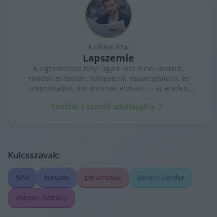
A cikket írta:
Lapszemle
A legfontosabb helyi ügyek más médiumokból,
röviden és tisztán. Válogatunk, összefoglalunk, és
megmutatjuk, mit érdemes elolvasni – az eredeti
forrásokra mutatva. Gyors tájékozódás, egy helyen.
Tovább a szerző adatlapjára
Kulcsszavak:
NAV
körözés
pénzmosás
Balogh Sándor
vagyoni hátrány