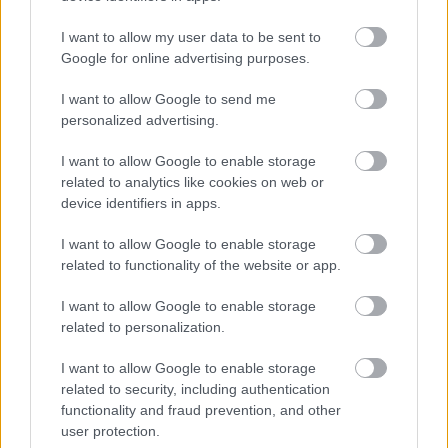
I want to allow my user data to be sent to
Google for online advertising purposes.
I want to allow Google to send me
personalized advertising.
I want to allow Google to enable storage
 A rendezvény sokszorosan túllépte a 
related to analytics like cookies on web or
device identifiers in apps.
tervezett 25 milliárdos büdzsét, és végül több 
mint 100 milliárd adóforintba került.
I want to allow Google to enable storage
related to functionality of the website or app.
A lefoglalt hotelszobák üresen álltak, a 
I want to allow Google to enable storage
related to personalization.
reklámmilliárdokból országimázs helyett a 
kormánymédia épült, és 230 millióért csináltak 
I want to allow Google to enable storage
related to security, including authentication
egy 3 perces videót – írta a 
G7
. Utólag fény 
functionality and fraud prevention, and other
derült rá, hogy ebből jutott Balogh Sándor 
user protection.