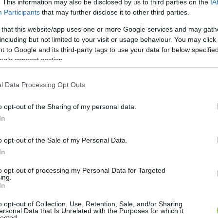
. This information may also be disclosed by us to third parties on the
IA
folytatták, majd kérték, hogy akinek tudomása van oly
Participants
that may further disclose it to other third parties.
ális és Gyermekjóléti Szolgálatuknak a megadott tel
 that this website/app uses one or more Google services and may gath
including but not limited to your visit or usage behaviour. You may click 
 település környezetében a természetes vizeken kiala
 to Google and its third-party tags to use your data for below specifi
ogle consent section.
l Data Processing Opt Outs
tosabb teendőt a hóhelyzet esetére. Például hogy g
hozzáférhető helyen, csak téli gumival induljanak út
o opt-out of the Sharing of my personal data.
ozottan figyeljen mindenki idős, egyedül élő családt
In
k szélvédett, száraz elhelyezést, elegendő takarmánnya
o opt-out of the Sale of my Personal Data.
 megfelelően víztelenítsék és védjék az elfagyás elle
In
 csúszásmentesítéshez szükséges anyagot.
to opt-out of processing my Personal Data for Targeted
ing.
In
ak, meggondoltak és vigyázzunk egymásra! Ebben az id
üket és felelős hozzáállásukat! Egyébként pedig, élvezz
o opt-out of Collection, Use, Retention, Sale, and/or Sharing
ersonal Data that Is Unrelated with the Purposes for which it
lected.