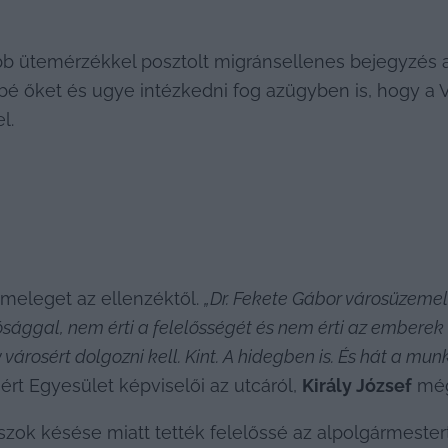
bb ütemérzékkel posztolt migránsellenes bejegyzés 
bé őket és ugye intézkedni fog azügyben is, hogy a Va
l.
meleget az ellenzéktől. 
„Dr. Fekete Gábor városüzemelt
ósággal, nem érti a felelősségét és nem érti az emberek
árosért dolgozni kell. Kint. A hidegben is. És hát a mun
ért Egyesület képviselői az utcáról, 
Király József
 még
k késése miatt tették felelőssé az alpolgármestert. 