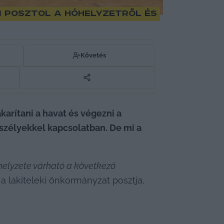
n posztol a hóhelyzetről és
Követés
arítani a havat és végezni a 
zélyekkel kapcsolatban. De mi a 
helyzete várható a következő 
 a lakiteleki önkormányzat posztja, 