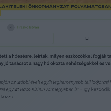
 a lakiteleki önkormányzat folyamatosa
Hraskó István
H
I
t a hóesésre, leírták, milyen eszközökkel fogják tak
y jó tanácsot a nagy hó okozta nehézségekkel és ves
lapján az utóbbi évek egyik legkeményebb téli időjárási 
el együtt Bács-Kiskun vármegyében is”
 – így kezdődik
 közzé.