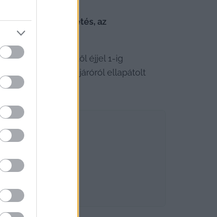
ön a településvezetés, az 
éka.
rsaik hétfő estétől éjjel 1-ig 
árdáról, kocsi bejáróról ellapátolt 