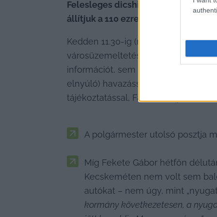
Felesleges dicshimnuszokat zengeni 
authenti
állítjuk a 110 ezres Kecskeméten h
Kedden 11.30-ig (mikor ezt a cikket 
városüzemeltetésért, városi infrastru
információt, sem felhívást vagy nyil
elnyúló) havazással kapcsolatban. U
tájékoztatással, Facebook-poszttal,
A polgármester utolsó posztja mé
Míg Fekete Gábor hétfőn délután,
Kecskeméten nem volt sem bales
autókat – nem úgy, mint „nyugat
kormány következetesen, a nyugat