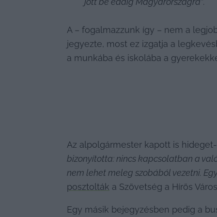
jött be eddig Magyarországra”
.
A – fogalmazzunk így – nem a legjo
jegyezte, most ez izgatja a legkevés
a munkába és iskolába a gyerekekke
Az alpolgármester kapott is hideget-
bizonyította: nincs kapcsolatban a val
nem lehet meleg szobából vezetni. Egy v
posztolták
 a Szövetség a Hírös Város
Egy másik bejegyzésben pedig a buszo