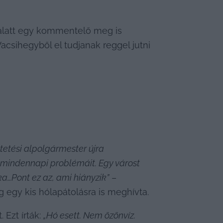
alatt egy kommentelő meg is 
csihegyből el tudjanak reggel jutni 
etési alpolgármester újra 
 mindennapi problémáit. Egy várost 
ka…Pont ez az, ami hiányzik”
 – 
 egy kis hólapátolásra is meghívta.
Ezt írták: 
„Hó esett. Nem özönvíz. 