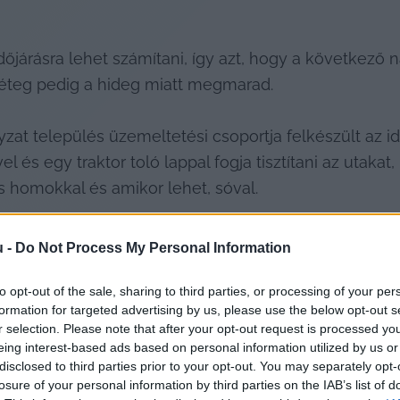
időjárásra lehet számítani, így azt, hogy a következ
réteg pedig a hideg miatt megmarad.
zat település üzemeltetési csoportja felkészült az idő
l és egy traktor toló lappal fogja tisztítani az utakat,
 homokkal és amikor lehet, sóval.
u -
Do Not Process My Personal Information
to opt-out of the sale, sharing to third parties, or processing of your per
formation for targeted advertising by us, please use the below opt-out s
r selection. Please note that after your opt-out request is processed y
eing interest-based ads based on personal information utilized by us or
disclosed to third parties prior to your opt-out. You may separately opt-
yzatunk folyamatosan figyelemmel kíséri, és szükség es
losure of your personal information by third parties on the IAB’s list of