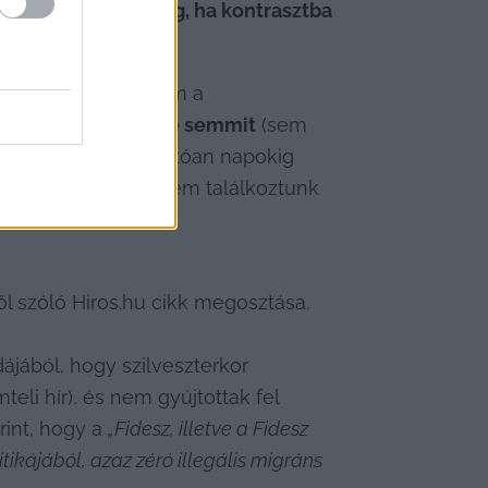
két az mutatja meg, ha kontrasztba 
nikációval.
Pataki Klaudia
, sem a 
ster 
nem tett közzé semmit
 (sem 
ntenzitású (és várhatóan napokig 
it Kft. részéről sem találkoztunk 
ől szóló Hiros.hu cikk megosztása.
jából, hogy szilveszterkor 
 hír), és nem gyújtottak fel 
int, hogy a 
„Fidesz, illetve a Fidesz 
ájából, azaz zéró illegális migráns 