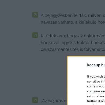
A bejegyzésben leírták, milyen 
havazás várható, a kialakuló hó
Kitértek arra, hogy az önkormány
hóekével, egy kis traktor hóekéve
csúszásmentesítés is folyamatos
kecsup.h
If you wish 
sensitive in
confirm you
continue se
information 
„Az időjárás alakulását önkormán
further disc