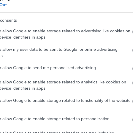
Out
eállított tömör, de alapos tájékoztatás, amelyből átj
consents
sségérzete és a segítségnyújtás, a támogatás szánd
o allow Google to enable storage related to advertising like cookies on
 Ebben beszámoltak az elvégzett feladatokról -munkatá
evice identifiers in apps.
st is megfogalmaztak a lakosság felé, például hogy a j
o allow my user data to be sent to Google for online advertising
s.
to allow Google to send me personalized advertising.
HIRDETÉS
o allow Google to enable storage related to analytics like cookies on
evice identifiers in apps.
o allow Google to enable storage related to functionality of the website
o allow Google to enable storage related to personalization.
o allow Google to enable storage related to security, including