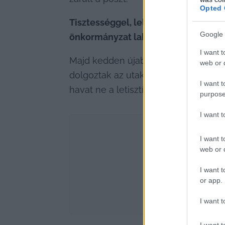
Opted 
Tisztességgel, lelkiismeretesen össz
Google 
önkormányzat lakosság iránti felelő
I want t
Majd kedden újabb posztot tettek ki.
web or d
dolgoztak az utakon – és néhány kéré
I want t
havat ne a letisztított útra dobják.
purpose
I want 
I want t
web or d
I want t
or app.
I want t
I want t