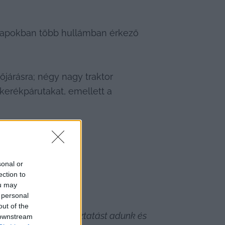
ő napokban több hullámban érkező 
járásra; négy nagy traktor 
 kerékpárutakat, emellett a 
sonal or
ection to
ou may
 personal
out of the
etén további tájékoztatást adunk és 
 downstream