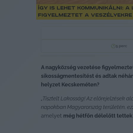
Így is lehet kommunikálni:
figyelmeztet a veszélyekre
5
perc
A nagyközség vezetése figyelmeztetet
síkosságmentesítést és adtak néhán
helyzet Kecskeméten? 
„Tisztelt Lakosság! Az előrejelzések a
napokban Magyarország területén, ezz
amelyet 
még hétfőn délelőtt tettek