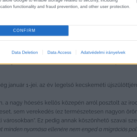
– igazából ez lenne a minimum. A posztok igazi érté
cation functionality and fraud prevention, and other user protection.
asonló helyzetben tapasztalható városvezetői kommu
befejeztük) ugyanis sem a polgármester, 
Szemereyné 
CONFIRM
ktúra fejlesztéséért felelős 
Fekete Gábor
 alpolgárme
atkozatot) közösségi oldalán az évek óta nem látott i
gyanígy az önkormányzat és Városüzemeltetési Nonprof
Data Deletion
Data Access
Adatvédelmi irányelvek
 és legalábbis nekünk nem küldtek közleményt.
g január 1-jei, az év legelső kecskeméti újszülöttjér
 a nagy hóesés kellős közepén arról posztolt az irodá
et, sem verekedés (ez természetesen nagyon örömteli
i városokban”. Ez pedig annak köszönhető szavai szer
 minden nyomása ellenére nem enged a migrációs politik