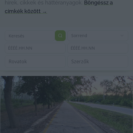
hírek, cikkek és háttéranyagok.
Böngéssz a
címkék között
→
Sorrend
ÉÉÉÉ.HH.NN
ÉÉÉÉ.HH.NN