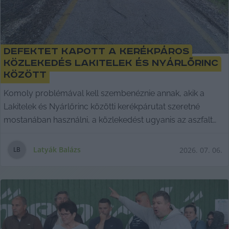
Defektet kapott a kerékpáros
közlekedés Lakitelek és Nyárlőrinc
között
Komoly problémával kell szembenéznie annak, akik a
Lakitelek és Nyárlőrinc közötti kerékpárutat szeretné
mostanában használni, a közlekedést ugyanis az aszfalt
töredezettsége nehezíti, ami komoly baleseteket okozhat.
Mint kiderült, az érintett önkormányzatok, valamint az út
Latyák Balázs
2026. 07. 06.
L
B
fenntartója, a Magyar Közút Nonprofit Zrt. tud a
problémáról, utóbbi azonban - a kapacitáshiányából
fakadóan - egyelőre csak figyelmeztető táblákat helyezett
ki a problémás szakaszon. Latyák Balázs írása.