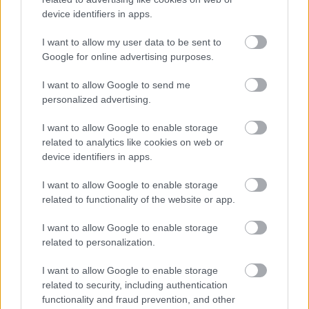
hogy le van zárva a vita a szolidaritási hozzájárulásról
device identifiers in apps.
I want to allow my user data to be sent to
Lapszemle
2026. 02. 05.
L
Google for online advertising purposes.
I want to allow Google to send me
personalized advertising.
I want to allow Google to enable storage
related to analytics like cookies on web or
device identifiers in apps.
I want to allow Google to enable storage
related to functionality of the website or app.
I want to allow Google to enable storage
related to personalization.
Így járt Lakitelek? Kevéssel lépik át
I want to allow Google to enable storage
az adómentes 50 milliós határt, mégi
related to security, including authentication
be kell fizetniük 53,5 millió forint
functionality and fraud prevention, and other