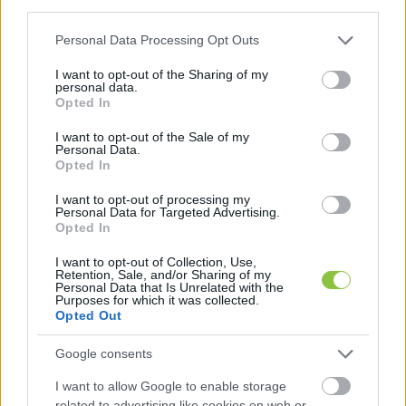
third parties.
Please note that this website/app uses one or more Google
Personal Data Processing Opt Outs
services and may gather and store information including but
not limited to your visit or usage behaviour. You may click to
I want to opt-out of the Sharing of my
personal data.
grant or deny consent to Google and its third-party tags to
Opted In
use your data for below specified purposes in below Google
consent section.
I want to opt-out of the Sale of my
Personal Data.
Opted In
I want to opt-out of processing my
Personal Data for Targeted Advertising.
Opted In
I want to opt-out of Collection, Use,
Retention, Sale, and/or Sharing of my
Personal Data that Is Unrelated with the
Gulyás szerint a szolidaritási
Purposes for which it was collected.
adóval kapcsolatban csak
Opted Out
Karácsony „sipítozik”
Google consents
A február 5-i kormányinfón Gulyás Gergely
I want to allow Google to enable storage
miniszterelnökséget vezető miniszter úgy fogalmazott,
related to advertising like cookies on web or