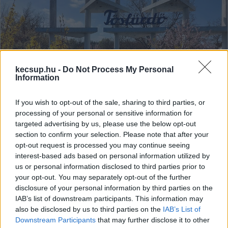
kecsup.hu -
Do Not Process My Personal
Information
If you wish to opt-out of the sale, sharing to third parties, or
processing of your personal or sensitive information for
Egy időre bezárja kapuit a Tősfürdő,
targeted advertising by us, please use the below opt-out
komplex turisztikai fejlesztés
section to confirm your selection. Please note that after your
kezdődik a területen
opt-out request is processed you may continue seeing
interest-based ads based on personal information utilized by
A zárvatartás mögött egy 465 millió forintos támogatásból
us or personal information disclosed to third parties prior to
finanszírozott komplex turisztikai fejlesztés kivitelezése áll,
your opt-out. You may separately opt-out of the further
mely várhatóan éppen a nyári
disclosure of your personal information by third parties on the
IAB’s list of downstream participants. This information may
also be disclosed by us to third parties on the
IAB’s List of
Lapszemle
2026. 02. 15.
L
Downstream Participants
that may further disclose it to other