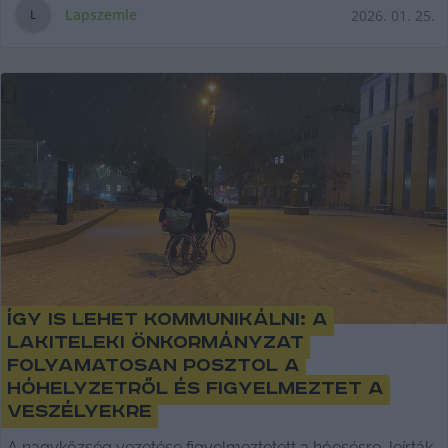
Lapszemle
2026. 01. 25.
L
Így is lehet kommunikálni: a
lakiteleki önkormányzat
folyamatosan posztol a
hóhelyzetről és figyelmeztet a
veszélyekre
A nagyközség vezetése figyelmeztetett a hóesésre, leírták,