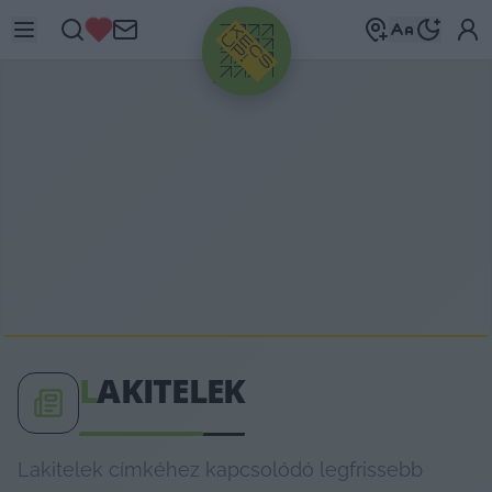
HIRDETÉS
L
AKITELEK
Lakitelek címkéhez kapcsolódó legfrissebb