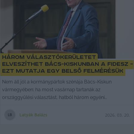
Három választókerületet
elveszíthet Bács-Kiskunban a Fidesz –
ezt mutatja egy belső felmérésük
Nem áll jól a kormánypártok szénája Bács-Kiskun
vármegyében: ha most vasárnap tartanák az
országgyűlési választást, hatból három egyéni
választókerületet
Latyák Balázs
2026. 03. 20.
L
B