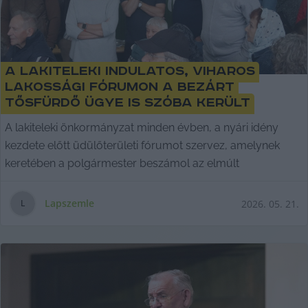
A lakiteleki indulatos, viharos
lakossági fórumon a bezárt
Tősfürdő ügye is szóba került
A lakiteleki önkormányzat minden évben, a nyári idény
kezdete előtt üdülőterületi fórumot szervez, amelynek
keretében a polgármester beszámol az elmúlt
Lapszemle
2026. 05. 21.
L