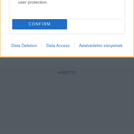
szolidaritási hozzájárulást
user protection.
Beke Bálint lakiteleki független képviselő levélben kérte
Navracsics Tibor településfejlesztési minisztert, a tárca
CONFIRM
vizsgálja felül vagy vonja vissza a
Hraskó István
2026. 02. 04.
Data Deletion
Data Access
Adatvédelmi irányelvek
H
I
HIRDETÉS