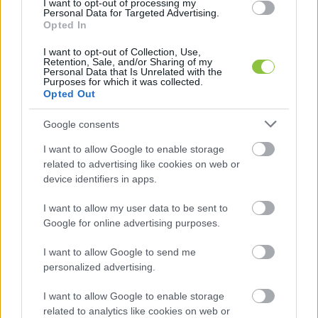
I want to opt-out of processing my
településről érkeztek vállalkozó kedvű 
Personal Data for Targeted Advertising.
Opted In
résztvevők: Szolnokról, Kecskemétről, 
Kiskunhalasról, Kiskőrösről, Lakitelekről, 
I want to opt-out of Collection, Use,
Retention, Sale, and/or Sharing of my
Tiszakécskéről, Nyárlőrincről, Helvéciáról és 
Personal Data that Is Unrelated with the
Purposes for which it was collected.
Dabasról is. A dabasiak harcművészettel 
Opted Out
foglalkoznak, így ők zenére, a színpadon 
Google consents
melegítettek be a merülés előtt. A visszatérő 
„törzsgárda” mellett többen most próbálták ki 
I want to allow Google to enable storage
related to advertising like cookies on web or
először a jeges víz erejét. Első alkalommal 
device identifiers in apps.
merült Lakiteleken többek között Árva-Tóth Éva, 
I want to allow my user data to be sent to
Illés Bálint, Dakó Sándor, Győri Sándor, Bálint 
Google for online advertising purposes.
Frank, Katona Rómeó, Tóth József és felesége, 
Baranyi Nikoletta, Balla Gábor, Farkas Vanda, Tóth 
I want to allow Google to send me
personalized advertising.
Zoltán és Jáhner József.
I want to allow Google to enable storage
A hagyományokhoz híven elsőként Kuti Zoltán 
related to analytics like cookies on web or