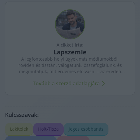
A cikket írta:
Lapszemle
A legfontosabb helyi ügyek más médiumokból,
röviden és tisztán. Válogatunk, összefoglalunk, és
megmutatjuk, mit érdemes elolvasni – az eredeti
forrásokra mutatva. Gyors tájékozódás, egy helyen.
Tovább a szerző adatlapjára
Kulcsszavak:
Lakitelek
Holt-Tisza
jeges csobbanás