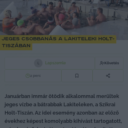
Jeges csobbanás a lakiteleki Holt-
Tiszában
Lapszemle
Követés
L
2
perc
Januárban immár ötödik alkalommal merültek 
jeges vízbe a bátrabbak Lakiteleken, a Szikrai 
Holt-Tiszán. Az idei esemény azonban az előző 
évekhez képest komolyabb kihívást tartogatott, 