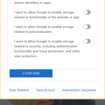
device identifiers in apps.
lépett a vízbe, és ő jött ki utolsóként is onnan. 
Mint fogalmazott: „
A kapitány mindig utoljára 
I want to allow Google to enable storage
hagyja el a hajót.
”
related to functionality of the website or app.
I want to allow Google to enable storage
Kuti Zoltán egyedi humoráért és további 
related to personalization.
képekért érdemes az LCafe 
cikkére
 kattintani.
I want to allow Google to enable storage
related to security, including authentication
functionality and fraud prevention, and other
user protection.
CONFIRM
Data Deletion
Data Access
Adatvédelmi irányelvek