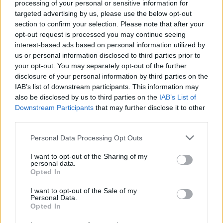
processing of your personal or sensitive information for
targeted advertising by us, please use the below opt-out
section to confirm your selection. Please note that after your
opt-out request is processed you may continue seeing
A tőserdei helyszínen eddig még soha nem 
interest-based ads based on personal information utilized by
vettek részt ilyen sokan a jeges csobbanáson, 
us or personal information disclosed to third parties prior to
hiszen huszonöten vállalták el az embert 
your opt-out. You may separately opt-out of the further
disclosure of your personal information by third parties on the
próbáló megmérettetést. A résztvevők és a 
IAB’s list of downstream participants. This information may
nézelődők együttes száma meghaladta a százat 
also be disclosed by us to third parties on the
IAB’s List of
Downstream Participants
that may further disclose it to other
is, védőitalt pedig mindenki kapott: meleg teát 
third parties.
kortyolgattak az eseményen megjelentek.
Please note that this website/app uses one or more Google
Personal Data Processing Opt Outs
services and may gather and store information including but
not limited to your visit or usage behaviour. You may click to
I want to opt-out of the Sharing of my
personal data.
grant or deny consent to Google and its third-party tags to
Opted In
use your data for below specified purposes in below Google
consent section.
I want to opt-out of the Sale of my
Personal Data.
Opted In
Az idei csobbanásra az eddigieknél is több 